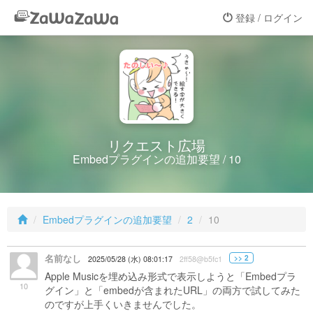
登録 / ログイン
リクエスト広場
Embedプラグインの追加要望 / 10
Embedプラグインの追加要望
2
10
名前なし
>> 2
2025/05/28 (水) 08:01:17
2ff58@b5fc1
Apple Musicを埋め込み形式で表示しようと「Embedプラ
10
グイン」と「embedが含まれたURL」の両方で試してみた
のですが上手くいきませんでした。