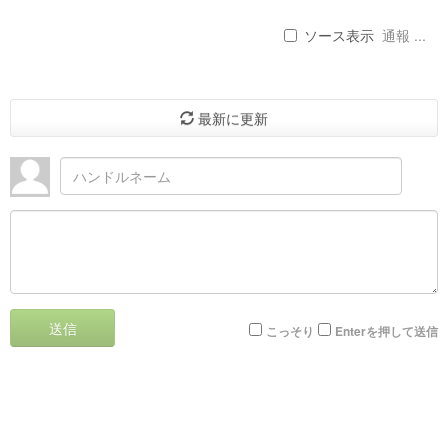
ソース表示
通報 ...
最新に更新
送信
こっそり
Enterを押して送信