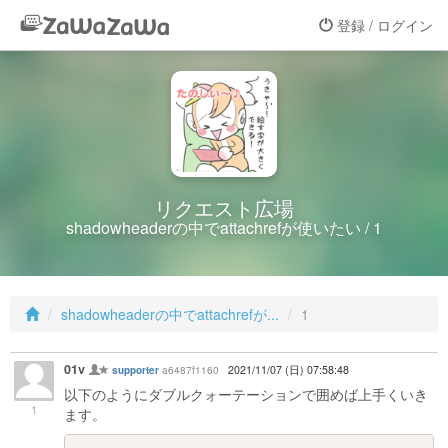
登録 / ログイン
リクエスト広場
shadowheaderの中でattachrefが使いたい / 1
shadowheaderの中でattachrefが...
1
01v
a6487f1160
2021/11/07 (日) 07:58:48
supporter
以下のようにダブルクォーテーションで囲めば上手くいき
1
ます。