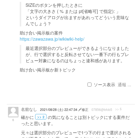
SIZEのボタンを押したときに
「文字の大きさ ( % または pt[省略可] で指定): 」
というダイアログが出ますがあれってどういう意味な
んでしょう？
助け合い掲示板の案件
https://zawazawa.jp/wikiwiki-help/
最近選択部分のプレビューができるようになりました
が、行で選択すると反転させてない一番下の行もプレ
ビュー対象になるのはちょっと違和感があります。
助け合い掲示板か新トピック
ソース表示
通報 ...
名前なし
>> 5
2021/08/28 (土) 22:47:34
修正
07856@bfcb5
確かに
の気になることは別トピックにする案件だ
>> 2
6
ったと思います。
元々は選択部分のプレビューで1つ下の行まで選択される