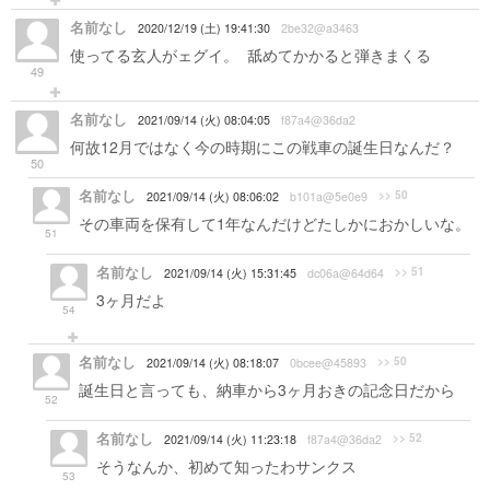
名前なし
2020/12/19 (土) 19:41:30
2be32@a3463
使ってる玄人がェグイ。 舐めてかかると弾きまくる
49
名前なし
2021/09/14 (火) 08:04:05
f87a4@36da2
何故12月ではなく今の時期にこの戦車の誕生日なんだ？
50
名前なし
>> 50
2021/09/14 (火) 08:06:02
b101a@5e0e9
その車両を保有して1年なんだけどたしかにおかしいな。
51
名前なし
>> 51
2021/09/14 (火) 15:31:45
dc06a@64d64
3ヶ月だよ
54
名前なし
>> 50
2021/09/14 (火) 08:18:07
0bcee@45893
誕生日と言っても、納車から3ヶ月おきの記念日だから
52
名前なし
>> 52
2021/09/14 (火) 11:23:18
f87a4@36da2
そうなんか、初めて知ったわサンクス
53