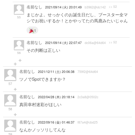
名前なし
>> 52
2021/09/14 (火) 20:01:49
b3962@dc142
まじかよ。せっかくのお誕生日だし、ブースター全マ
55
シでお祝いするか！とかやってたの馬鹿みたいじゃん
1
名前なし
>> 52
2021/09/14 (火) 22:07:47
dc06a@64d64
その判断は正しい
56
名前なし
2021/12/11 (土) 20:06:38
759f2@64d64
ツノでSpotできますか？
57
名前なし
2022/04/28 (木) 20:18:14
2c3a8@0502c
真田幸村迷彩がほしい
58
名前なし
2022/09/16 (金) 01:46:37
f87a4@cbd25
なんかノッソリしてんな
59