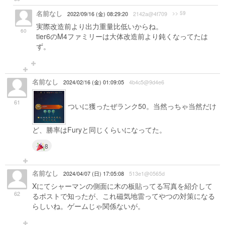
名前なし
>> 59
2022/09/16 (金) 08:29:20
2142a@4f709
実際改造前より出力重量比低いからね。
60
tier6のM4ファミリーは大体改造前より鈍くなってたは
ず。
名前なし
2024/02/16 (金) 01:09:05
4b4c5@9d4e6
61
ついに獲ったぜランク50。当然っちゃ当然だけ
ど、勝率はFuryと同じくらいになってた。
8
名前なし
2024/04/07 (日) 17:05:08
513e1@0565d
Xにてシャーマンの側面に木の板貼ってる写真を紹介して
62
るポストで知ったが、これ磁気地雷ってやつの対策になる
らしいね。ゲームじゃ関係ないが。