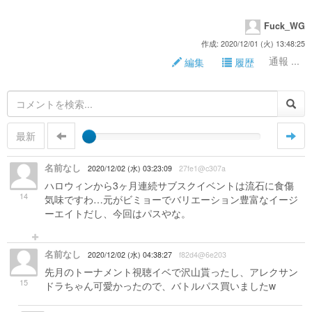
Fuck_WG
作成: 2020/12/01 (火) 13:48:25
通報 ...
編集
履歴
最新
名前なし
2020/12/02 (水) 03:23:09
27fe1@c307a
ハロウィンから3ヶ月連続サブスクイベントは流石に食傷
14
気味ですわ…元がビミョーでバリエーション豊富なイージ
ーエイトだし、今回はパスやな。
名前なし
2020/12/02 (水) 04:38:27
f82d4@6e203
先月のトーナメント視聴イベで沢山貰ったし、アレクサン
15
ドラちゃん可愛かったので、バトルパス買いましたw