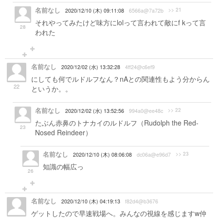
名前なし
>> 21
2020/12/10 (木) 09:11:08
6566a@7a72b
それやってみたけど味方にlolって言われて敵にf kって言
28
われた
名前なし
2020/12/02 (水) 13:32:28
4ff24@c6ef9
にしても何でルドルフなん？nAとの関連性もよう分からん
22
というか。。
名前なし
>> 22
2020/12/02 (水) 13:52:56
994a0@ee48c
たぶん赤鼻のトナカイのルドルフ（Rudolph the Red-
23
Nosed Reindeer）
名前なし
>> 23
2020/12/10 (木) 08:06:08
dc06a@e96d7
知識の幅広っ
26
名前なし
2020/12/10 (木) 04:19:13
f82d4@b3676
ゲットしたので早速戦場へ。みんなの視線を感じますw仲