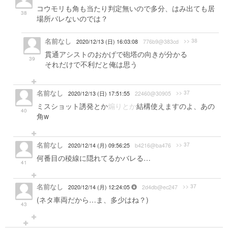
コウモリも角も当たり判定無いので多分、はみ出ても居
38
場所バレないのでは？
名前なし
>> 38
2020/12/13 (日) 16:03:08
776b9@383cd
貫通アシストのおかげで砲塔の向きが分かる
39
それだけで不利だと俺は思う
名前なし
>> 37
2020/12/13 (日) 17:51:55
22460@30905
ミスショット誘発とか
煽りとか
結構使えますのよ、あの
40
角w
名前なし
>> 37
2020/12/14 (月) 09:56:25
b4216@ba476
何番目の稜線に隠れてるかバレる…
41
名前なし
>> 37
2020/12/14 (月) 12:24:05
2d4db@ec247
(ネタ車両だから…ま、多少はね？)
43