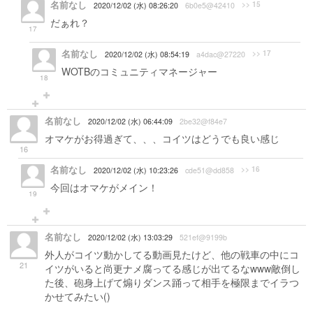
名前なし
>> 15
2020/12/02 (水) 08:26:20
6b0e5@42410
だぁれ？
17
名前なし
>> 17
2020/12/02 (水) 08:54:19
a4dac@27220
WOTBのコミュニティマネージャー
18
名前なし
2020/12/02 (水) 06:44:09
2be32@f84e7
オマケがお得過ぎて、、、コイツはどうでも良い感じ
16
名前なし
>> 16
2020/12/02 (水) 10:23:26
cde51@dd858
今回はオマケがメイン！
19
名前なし
2020/12/02 (水) 13:03:29
521ef@9199b
外人がコイツ動かしてる動画見たけど、他の戦車の中にコ
21
イツがいると尚更ナメ腐ってる感じが出てるなwww敵倒し
た後、砲身上げて煽りダンス踊って相手を極限までイラつ
かせてみたい()