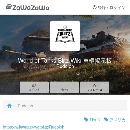
登録 / ログイン
World of Tanks Blitz Wiki 車輌掲示板
Rudolph
63
0
views
コメント
フォロー
Rudolph
Tier 6
アメリカ
https://wikiwiki.jp/wotblitz/Rudolph