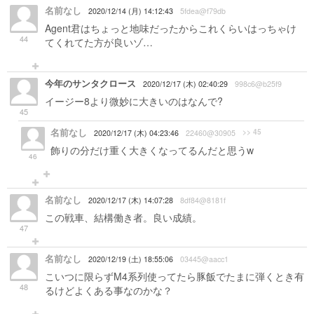
名前なし
2020/12/14 (月) 14:12:43
5fdea@f79db
Agent君はちょっと地味だったからこれくらいはっちゃけ
44
てくれてた方が良いゾ…
今年のサンタクロース
2020/12/17 (木) 02:40:29
998c6@b25f9
イージー8より微妙に大きいのはなんで?
45
名前なし
>> 45
2020/12/17 (木) 04:23:46
22460@30905
飾りの分だけ重く大きくなってるんだと思うw
46
名前なし
2020/12/17 (木) 14:07:28
8df84@8181f
この戦車、結構働き者。良い成績。
47
名前なし
2020/12/19 (土) 18:55:06
03445@aacc1
こいつに限らずM4系列使ってたら豚飯でたまに弾くとき有
48
るけどよくある事なのかな？