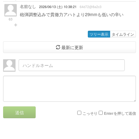
名前なし
2026/06/13 (土) 10:38:21
64d72@8a2c3
砲弾調整込みで貫徹力アハトより29mmも低いの辛い
63
ツリー表示
タイムライン
最新に更新
送信
こっそり
Enterを押して送信