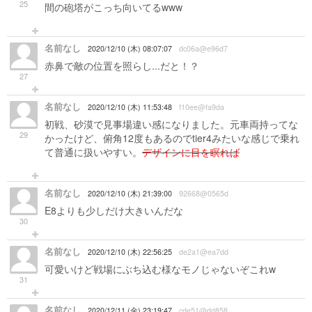
25
間の砲塔がこっち向いてるwww
名前なし
2020/12/10 (木) 08:07:07
dc06a@e96d7
赤鼻で敵の位置を照らし...だと！？
27
名前なし
2020/12/10 (木) 11:53:48
f10ee@fa9da
初戦、砂漠で見事場違い感になりました。元車両持ってな
29
かったけど、俯角12度もあるのでtier4みたいな感じで乗れ
て普通に扱いやすい。
デザインに目を瞑れば
名前なし
2020/12/10 (木) 21:39:00
92668@0565d
E8よりも少しだけ大きいんだな
30
名前なし
2020/12/10 (木) 22:56:25
de2a1@ea7dd
可愛いけど戦場にぶち込む様なモノじゃないぞこれw
31
名前なし
2020/12/11 (金) 23:19:47
cde51@dd858