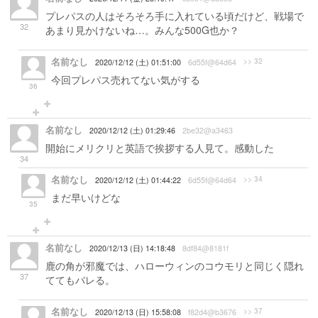
プレパスの人はそろそろ手に入れている頃だけど、戦場で
32
あまり見かけないね…。みんな500G也か？
名前なし
>> 32
2020/12/12 (土) 01:51:00
6d55f@64d64
今回プレパス売れてない気がする
36
名前なし
2020/12/12 (土) 01:29:46
2be32@a3463
開始にメリクリと英語で挨拶する人見て。感動した
34
名前なし
>> 34
2020/12/12 (土) 01:44:22
6d55f@64d64
まだ早いけどな
35
名前なし
2020/12/13 (日) 14:18:48
8df84@8181f
鹿の角が邪魔では、ハローウィンのコウモリと同じく隠れ
37
ててもバレる。
名前なし
>> 37
2020/12/13 (日) 15:58:08
f82d4@b3676