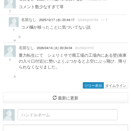
コメント数少なすぎて草
3
名前なし
>> 3
2025/12/17 (水) 20:44:17
32b84@29766
コメ欄が移ったことに気づいてない説
5
名前なし
2026/04/14 (火) 00:34:04
80c58@3ff35
重力転生にて シェリミサで廃工場の工場内にある壁(南東
6
の入り口付近)に勢いよくぶつかると上空にぶっ飛び、降り
られなくなりました。
ツリー表示
タイムライン
最新に更新