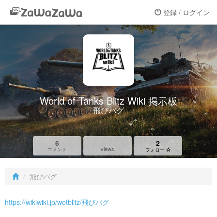
登録 / ログイン
World of Tanks Blitz Wiki 掲示板
飛びバグ
6
2
views
コメント
フォロー
飛びバグ
https://wikiwiki.jp/wotblitz/飛びバグ