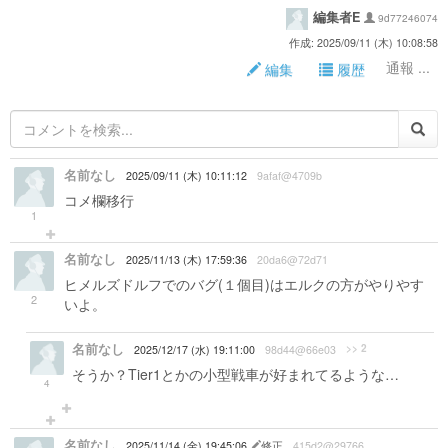
編集者E
9d77246074
作成: 2025/09/11 (木) 10:08:58
通報 ...
編集
履歴
名前なし
2025/09/11 (木) 10:11:12
9afaf@4709b
コメ欄移行
1
名前なし
2025/11/13 (木) 17:59:36
20da6@72d71
ヒメルズドルフでのバグ(１個目)はエルクの方がやりやす
2
いよ。
名前なし
>> 2
2025/12/17 (水) 19:11:00
98d44@66e03
そうか？Tier1とかの小型戦車が好まれてるような…
4
名前なし
2025/11/14 (金) 19:45:06
修正
415d2@29766