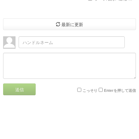
最新に更新
送信
こっそり
Enterを押して送信