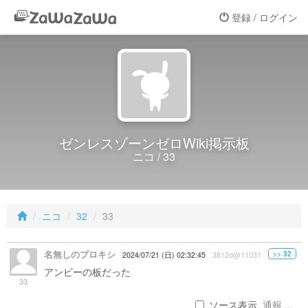
登録 / ログイン
ゼンレスゾーンゼロWiki掲示板
ニコ / 33
ニコ
32
33
名無しのプロキシ
>> 32
2024/07/21 (日) 02:32:45
3812d@11031
アンビーの板だった
33
ソース表示
通報 ...