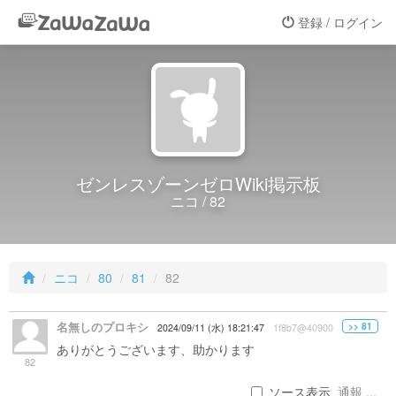
登録 / ログイン
ゼンレスゾーンゼロWiki掲示板
ニコ / 82
ニコ
80
81
82
名無しのプロキシ
>> 81
2024/09/11 (水) 18:21:47
1f8b7@40900
ありがとうございます、助かります
82
ソース表示
通報 ...