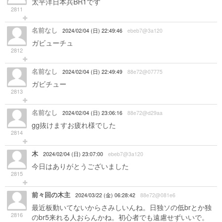
太平洋日本兵BR1です
2811
名前なし
2024/02/04 (日) 22:49:46
ebeb7@3a120
ガビューチュ
2812
名前なし
2024/02/04 (日) 22:49:49
88e72@07775
ガビチュー
2813
名前なし
2024/02/04 (日) 23:06:16
88e72@d29aa
gg抜けますお疲れ様でした
2814
木
2024/02/04 (日) 23:07:00
ebeb7@3a120
今日はありがとうございました
2815
前々回の木主
2024/03/22 (金) 06:28:42
88e72@081e6
最近板動いてないからさみしいんね。日独ソの低brとか独
2816
のbr5来れる人おらんかね。初心者でも遠慮せずいいで。