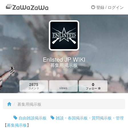
登録 / ログイン
Enlisted JP WIKI
募集用掲示板
2875
0
views
コメント
フォロー
募集用掲示板
自由雑談掲示板
雑談・各国掲示板・質問掲示板・管理
【
募集掲示板
】