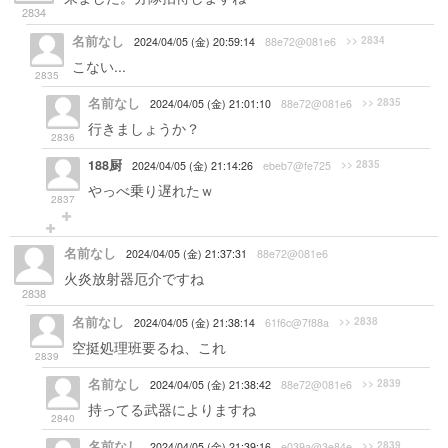
2834
名前なし
>> 2834
2024/04/05 (金) 20:59:14
88e72@081e6
こない...
2835
名前なし
>> 2835
2024/04/05 (金) 21:01:10
88e72@081e6
行きましょうか？
2836
188厨
>> 2835
2024/04/05 (金) 21:14:26
ebeb7@fe725
やっべ乗り遅れたｗ
2837
名前なし
2024/04/05 (金) 21:37:31
88e72@081e6
火炎放射器厄介ですね
2838
名前なし
>> 2838
2024/04/05 (金) 21:38:14
61f6c@7f88a
空挺処理班要るね、これ
2839
名前なし
>> 2839
2024/04/05 (金) 21:38:42
88e72@081e6
持ってる武器によりますね
2840
名前なし
>> 2839
2024/04/05 (金) 21:39:16
e039a@3e84e