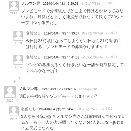
ノルマン専
>> 2816
2024/04/04 (木) 13:29:58
61f6c@7f88a
ゾンビモードで分隊組んでどこまで行けるかやってみた
2821
いよね。野良だと上手く連携が取れなくて良くて20ウェ
ーブ目位が限界だし
名前なし
>> 2821
2024/04/04 (木) 14:33:37
88e72@081e6
今日は23時頃になってしまうが明日なら21時過ぎに
2823
は行ける。ゾンビモードの募集かけますか？
名前なし
>> 2821
2024/04/04 (木) 14:41:53
e039a@3e84e
ゾンビの募集あるなら行きたいなー誰か時刻指定して
2824
くれんかなー|дﾟ)
ノルマン専
2024/04/04 (木) 14:59:26
61f6c@7f88a
明日の午後9時でゾンビモードしませんか?
2825
名前なし
>> 2825
2024/04/04 (木) 21:54:49
88e72@52436
3人なら分隊かな？ノルマン専さんは前回組んで知ってい
2826
るが、もう一人の方が晒したくないor4人以上ならjustタ
イム形式になるな