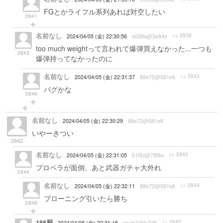
FGとかライフル系列あれば対空したい
2841
名前なし
>> 2838
2024/04/05 (金) 22:30:56
e039a@3e84e
too much weightって言われて爆弾買えなかった...一つも
2843
爆弾持ってなかったのに
名前なし
>> 2843
2024/04/05 (金) 22:31:37
88e72@081e6
バグかな
2846
名前なし
2024/04/05 (金) 22:30:29
88e72@081e6
いやーきつい
2842
名前なし
>> 2842
2024/04/05 (金) 22:31:05
61f6c@7f88a
プロペラが面倒、あと武器ガチャ大外れ
2844
名前なし
>> 2844
2024/04/05 (金) 22:32:11
88e72@081e6
ブローニング引いたら勝ち
2848
188厨
>> 2842
2024/04/05 (金) 22:31:15
ebeb7@fe725