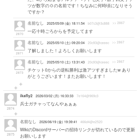
ツが数字の０の名前です！ちなみに何時頃になりそう
ですか？
名前なし
>> 2867
2025/05/09 (金) 18:11:54
b07c3@3c888
一応十時ごろからを予定してます
2870
名前なし
>> 2867
2025/05/10 (土) 09:20:04
20c93@ceeec
了解しました！よろしくお願いします
2871
名前なし
>> 2867
2025/05/10 (土) 13:31:43
20c93@ceeec
チケット0からの逆転勝利は激アツすぎましたw あり
2873
がとうございます！またお願いします！
ikafly2
2026/03/02 (月) 16:33:33
7e164@969c3
兵士ガチャってなんやぁぁぁ
2874
名前なし
2026/06/19 (金) 19:39:41
466d4@e2520
WikiのDiscordサーバーの招待リンクが切れているので更新
2875
お願いします