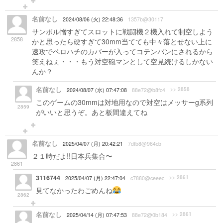
名前なし
2024/08/06 (火) 22:48:36
1357b@30117
サンボル憎すぎてスロットに戦闘機２機入れて制空しよう
2858
かと思ったら硬すぎて30mm当てても中々落とせない上に
速攻でペロハチのカバーが入ってコテンパンにされるから
笑えねぇ・・・もう対空砲マンとして空見続けるしかない
んか？
名前なし
>> 2858
2024/08/07 (水) 07:47:08
88e72@b8fc4
このゲームの30mmは対地用なので対空はメッサーg系列
2859
がいいと思うぞ。あと板間違えてね
名前なし
2025/04/07 (月) 20:42:21
7dfb8@964cb
２１時だよ!!日本兵集合〜
2861
3116744
>> 2861
2025/04/07 (月) 22:47:04
c7880@ceeec
見てなかったわごめんね
2862
名前なし
>> 2861
2025/04/14 (月) 07:47:53
88e72@0b184