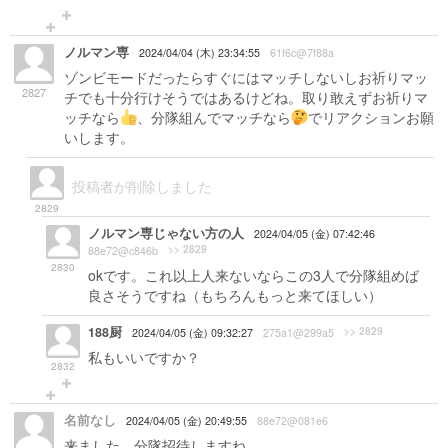
ノルマン専
2024/04/04 (木) 23:34:55
61f6c@7f88a
ゾンビモードだったらすぐにはマッチしないしお祈りマッ
2827
チでも十分行けそうではあるけどね。取り敢えずお祈りマ
ッチなら
、分隊組んでマッチなら
でリアクションお願
いします。
投稿者が削除しました
2829
ノルマン専じゃない方の人
2024/04/05 (金) 07:42:46
>> 2829
88e72@c846b
2830
okです。これ以上人来ないならこの3人で分隊組めば
良さそうですね（もちろんもっと来てほしい）
188厨
>> 2829
2024/04/05 (金) 09:32:27
275a1@299a5
私もいいですか？
2832
名前なし
2024/04/05 (金) 20:49:55
88e72@081e6
来ました。分隊招待しますね