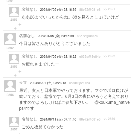
2851
名前なし
>> 2851
2024/04/05 (金) 23:16:39
88e72@081e6
ああ26までいったからね。88を見るとしょぼいけど
2855
名前なし
2024/04/05 (金) 23:15:59
88e72@081e6
今日は皆さんありがとうございました
2852
名前なし
>> 2852
2024/04/05 (金) 23:16:22
e039a@3e84e
お疲れさまでしたー
2853
クマ
2024/06/01 (土) 03:23:18
c53de@211ba
最近、友人と日本軍でやっております。マジでボロ負けが
2856
続いており、悲惨です。6月3日の夜にやろうと考えており
ますのでよろしければご参加下さい。
@koukuma_native
ps4です
名前なし
>> 2856
2024/06/11 (火) 07:11:40
88e72@081e6
ごめん板見てなかった
2857