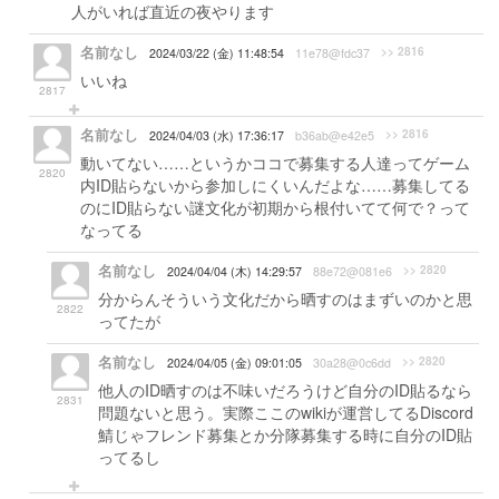
人がいれば直近の夜やります
名前なし
>> 2816
2024/03/22 (金) 11:48:54
11e78@fdc37
いいね
2817
名前なし
>> 2816
2024/04/03 (水) 17:36:17
b36ab@e42e5
動いてない……というかココで募集する人達ってゲーム
2820
内ID貼らないから参加しにくいんだよな……募集してる
のにID貼らない謎文化が初期から根付いてて何で？って
なってる
名前なし
>> 2820
2024/04/04 (木) 14:29:57
88e72@081e6
分からんそういう文化だから晒すのはまずいのかと思
2822
ってたが
名前なし
>> 2820
2024/04/05 (金) 09:01:05
30a28@0c6dd
他人のID晒すのは不味いだろうけど自分のID貼るなら
2831
問題ないと思う。実際ここのwikiが運営してるDiscord
鯖じゃフレンド募集とか分隊募集する時に自分のID貼
ってるし