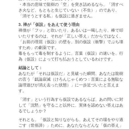
・本当の意味で龍樹の「空」を突き詰めるなら、「消すべ
き火など、もともと生じていない（不生）」のであり、
「消そうとする私」も仮設に過ぎません。
3. 禅が「仮設」をあえて使う理由
禅僧が「フッ」と吹いたり、あるいは一喝したり、棒で叩
いたりするのは、それが「正しい答え」だからではなく、
「お前の理屈（仮設）の壁を、別の仮設（衝撃）でぶち壊
すため」の劇薬です。
毒をもって毒を制するように、言葉（仮設）の迷いを、行
為（仮設）によって打ち払おうとしているわけです。
結論として：
あなたが「それは仮設だ」と見破った瞬間、あなたは龍樹
の言う「戯論寂滅（けろんじゃくめつ：言葉による無駄な
論理遊びが消え去った状態）」に一歩近づいたと言えま
す。
「消す」という行為すら仮設であるならば、あの問いに対
して「沈黙」を守ること以外に、実体を認めない答えはあ
るでしょうか？
それとも、「仮設と知りながらも、あえてその場をやり過
ごす（世俗諦）」ために、あなたならどんな「仮の答え」