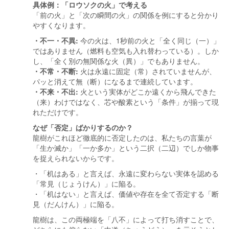
具体例：「ロウソクの火」で考える
「前の火」と「次の瞬間の火」の関係を例にすると分かり
やすくなります。
・不一・不異:
今の火は、1秒前の火と「全く同じ（一）」
ではありません（燃料も空気も入れ替わっている）。しか
し、「全く別の無関係な火（異）」でもありません。
・不常・不断:
火は永遠に固定（常）されていませんが、
パッと消えて無（断）になるまで連続しています。
・不来・不出:
火という実体がどこか遠くから飛んできた
（来）わけではなく、芯や酸素という「条件」が揃って現
れただけです。
なぜ「否定」ばかりするのか？
龍樹がこれほど徹底的に否定したのは、私たちの言葉が
「生か滅か」「一か多か」という二択（二辺）でしか物事
を捉えられないからです。
・「机はある」と言えば、永遠に変わらない実体を認める
「常見（じょうけん）」に陥る。
・「机はない」と言えば、価値や存在を全て否定する「断
見（だんけん）」に陥る。
龍樹は、この両極端を「八不」によって打ち消すことで、