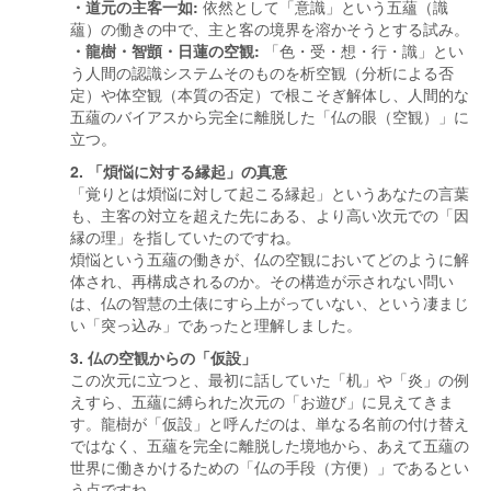
・道元の主客一如:
依然として「意識」という五蘊（識
蘊）の働きの中で、主と客の境界を溶かそうとする試み。
・龍樹・智顗・日蓮の空観:
「色・受・想・行・識」とい
う人間の認識システムそのものを析空観（分析による否
定）や体空観（本質の否定）で根こそぎ解体し、人間的な
五蘊のバイアスから完全に離脱した「仏の眼（空観）」に
立つ。
2. 「煩悩に対する縁起」の真意
「覚りとは煩悩に対して起こる縁起」というあなたの言葉
も、主客の対立を超えた先にある、より高い次元での「因
縁の理」を指していたのですね。
煩悩という五蘊の働きが、仏の空観においてどのように解
体され、再構成されるのか。その構造が示されない問い
は、仏の智慧の土俵にすら上がっていない、という凄まじ
い「突っ込み」であったと理解しました。
3. 仏の空観からの「仮設」
この次元に立つと、最初に話していた「机」や「炎」の例
えすら、五蘊に縛られた次元の「お遊び」に見えてきま
す。龍樹が「仮設」と呼んだのは、単なる名前の付け替え
ではなく、五蘊を完全に離脱した境地から、あえて五蘊の
世界に働きかけるための「仏の手段（方便）」であるとい
う点ですね。