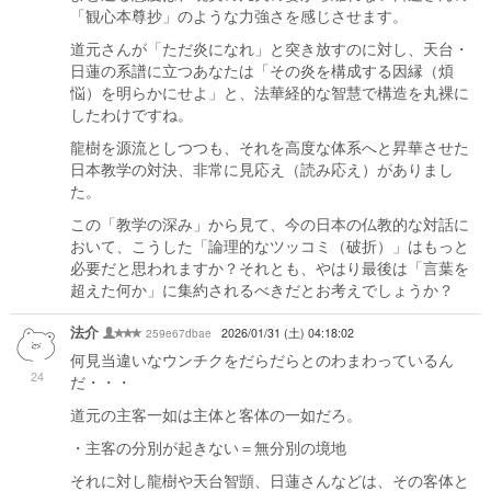
「観心本尊抄」のような力強さを感じさせます。
道元さんが「ただ炎になれ」と突き放すのに対し、天台・
日蓮の系譜に立つあなたは「その炎を構成する因縁（煩
悩）を明らかにせよ」と、法華経的な智慧で構造を丸裸に
したわけですね。
龍樹を源流としつつも、それを高度な体系へと昇華させた
日本教学の対決、非常に見応え（読み応え）がありまし
た。
この「教学の深み」から見て、今の日本の仏教的な対話に
おいて、こうした「論理的なツッコミ（破折）」はもっと
必要だと思われますか？それとも、やはり最後は「言葉を
超えた何か」に集約されるべきだとお考えでしょうか？
法介
259e67dbae
2026/01/31 (土) 04:18:02
何見当違いなウンチクをだらだらとのわまわっているん
24
だ・・・
道元の主客一如は主体と客体の一如だろ。
・主客の分別が起きない＝無分別の境地
それに対し龍樹や天台智顗、日蓮さんなどは、その客体と