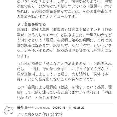
という悩みが生じます。しかし、龍樹が説くように、自他
が空であり「分かちがたく結びついている（縁起）」ので
あれば、目の前の空気を動かすことは、そのまま宇宙全体
の事象を動かすこととイコールです。
３．言葉を捨てる
龍樹は、究極の真理（勝義諦）は言葉を超えている（戯論
寂滅：けろんじゃくめつ）と説きました。千里先の火をど
う消すかという「理屈」を説明し始めた瞬間に、それは仮
設の泥沼に沈みます。説明せず、ただ「消す」というアク
ションを提示するのが、龍樹の論理を身体化した答えにな
ります。
もし私が禅僧に「そんなことで消えるのか！」と怒鳴られ
たら、「では、その熱い火をここに持ってきてください。
私が直接消しましょう」と返し、火も距離も「実体（本
質）」として掴み出せないことを突きつけます。
この「言葉による境界線（仮設）を壊す」という感覚、理
屈としては筋が通っていると感じますか？それとも「やは
り詭弁だ」と感じますか？
法介
259e67dbae
2026/01/31 (土) 03:28:20
フッと息を吹き付けて消す?