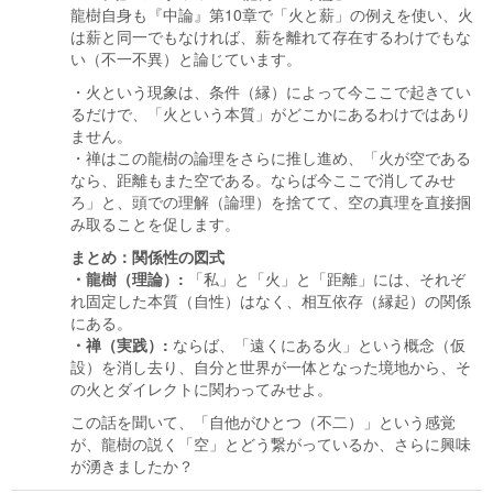
龍樹自身も『中論』第10章で「火と薪」の例えを使い、火
は薪と同一でもなければ、薪を離れて存在するわけでもな
い（不一不異）と論じています。
・火という現象は、条件（縁）によって今ここで起きてい
るだけで、「火という本質」がどこかにあるわけではあり
ません。
・禅はこの龍樹の論理をさらに推し進め、「火が空である
なら、距離もまた空である。ならば今ここで消してみせ
ろ」と、頭での理解（論理）を捨てて、空の真理を直接掴
み取ることを促します。
まとめ：関係性の図式
・龍樹（理論）:
「私」と「火」と「距離」には、それぞ
れ固定した本質（自性）はなく、相互依存（縁起）の関係
にある。
・禅（実践）:
ならば、「遠くにある火」という概念（仮
設）を消し去り、自分と世界が一体となった境地から、そ
の火とダイレクトに関わってみせよ。
この話を聞いて、「自他がひとつ（不二）」という感覚
が、龍樹の説く「空」とどう繋がっているか、さらに興味
が湧きましたか？