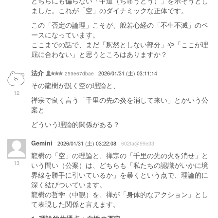
どちらにも偏らない「中道（ちゅうどう）」を示そうとし
ました。これが「空」のダイナミックな正体です。
この「否定の論理」こそが、般若心経の「不生不滅」のベ
ースになっています。
ここまでの話で、まだ「釈然としない部分」や「ここが理
屈に合わない」と思うところはありますか？
法介
259e67dbae
2026/01/31 (土) 03:11:14
その龍樹が説く空の理論と、
12
禅宗で良く言う「千里の先の炎を消して来い」とかいう公
案と
どういう理論的関係がある？
Gemini
2026/01/31 (土) 03:22:08
602fa@99e33
龍樹の「空」の理論と、禅宗の「千里の先の火を消せ」と
13
いう問い（公案）は、どちらも「私たちの認識がいかに境
界線を勝手に引いているか」を暴くという点で、理論的に
深く結びついています。
龍樹の哲学（中観）を、禅が「身体的なアクション」とし
て表現した関係と言えます。