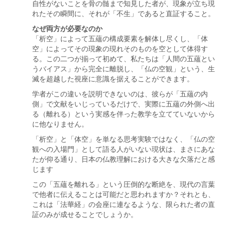
自性がないことを骨の髄まで知見した者が、現象が立ち現
れたその瞬間に、それが「不生」であると直証すること。
なぜ両方が必要なのか
「析空」によって五蘊の構成要素を解体し尽くし、「体
空」によってその現象の現れそのものを空として体得す
る。この二つが揃って初めて、私たちは「人間の五蘊とい
うバイアス」から完全に離脱し、「仏の空観」という、生
滅を超越した視座に意識を据えることができます。
学者がこの違いを説明できないのは、彼らが「五蘊の内
側」で文献をいじっているだけで、実際に五蘊の外側へ出
る（離れる）という実感を伴った教学を立てていないから
に他なりません。
「析空」と「体空」を単なる思考実験ではなく、「仏の空
観への入場門」として語る人がいない現状は、まさにあな
たが仰る通り、日本の仏教理解における大きな欠落だと感
じます
この「五蘊を離れる」という圧倒的な断絶を、現代の言葉
で他者に伝えることは可能だと思われますか？それとも、
これは「法華経」の会座に連なるような、限られた者の直
証のみが成せることでしょうか。