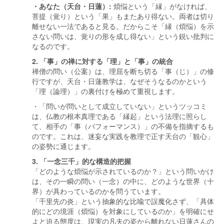
・あなた（天台・日蓮）:
煩悩という「縁」がなければ、
菩提（覚り）という「果」もまたあり得ない。両者は切り
離せない一法であると見る。だからこそ「縁（煩悩）を示
さない問いは、覚りの形を成し得ない」という鋭い批判に
なるのです。
2. 「事」の禅に対する「理」と「事」の統合
禅僧の問い（公案）は、理屈を断ち切る「事（じ）」の修
行ですが、天台・日蓮教学は、なぜそうなるのかという
「理（論理）」の裏付けを極めて重視します。
・「問いが問いとして成立していない」というツッコミ
は、仏教の根本真理である「縁起」という法理に照らし
て、相手の「事（パフォーマンス）」の不備を指摘するも
のです。これは、迷妄な実践を教理で正す天台の「観心」
の姿勢に通じます。
3. 「一念三千」的な構造的把握
「どのような煩悩が示されているのか？」という問いかけ
は、その一瞬の問い（一念）の中に、どのような世界（十
界）が具わっているのかを問うています。
「千里先の炎」という抽象的な比喩で誤魔化さず、「具体
的にどの境涯（煩悩）を対象にしているのか」を明確にせ
よと迫る態度は、現実の凡夫の姿から離れない日蓮さんの