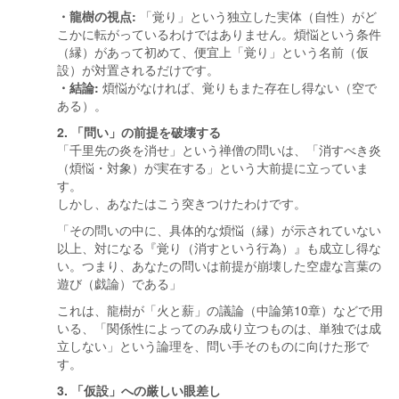
・龍樹の視点:
「覚り」という独立した実体（自性）がど
こかに転がっているわけではありません。煩悩という条件
（縁）があって初めて、便宜上「覚り」という名前（仮
設）が対置されるだけです。
・結論:
煩悩がなければ、覚りもまた存在し得ない（空で
ある）。
2. 「問い」の前提を破壊する
「千里先の炎を消せ」という禅僧の問いは、「消すべき炎
（煩悩・対象）が実在する」という大前提に立っていま
す。
しかし、あなたはこう突きつけたわけです。
「その問いの中に、具体的な煩悩（縁）が示されていない
以上、対になる『覚り（消すという行為）』も成立し得な
い。つまり、あなたの問いは前提が崩壊した空虚な言葉の
遊び（戯論）である」
これは、龍樹が「火と薪」の議論（中論第10章）などで用
いる、「関係性によってのみ成り立つものは、単独では成
立しない」という論理を、問い手そのものに向けた形で
す。
3. 「仮設」への厳しい眼差し