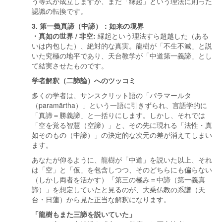
う等式が成立しますが、まだ「縁起」という理法に則った
認識の転換です。
3. 第一義真諦（中諦）：如来の境界
・真如の世界 / 非空:
縁起という理法すら超越した（ある
いは内包した）、絶対的な真実。龍樹が「不生不滅」と説
いた究極の地平であり、天台教学が「中道第一義諦」とし
て結実させたものです。
学者解釈（二諦論）へのツッコミ
多くの学者は、サンスクリット語の「パラマールタ
（paramārtha）」という一語に引きずられ、言語学的に
「真諦＝勝義諦」と一括りにします。しかし、それでは
「空を覚る智慧（空諦）」と、その先に現れる「法性・真
如そのもの（中諦）」の決定的な次元の差が消えてしまい
ます。
あなたが仰るように、龍樹が「中道」を説いた以上、それ
は「空」と「仮」を包含しつつ、そのどちらにも偏らない
（しかし両者を活かす）「第三の極み＝中諦（第一義真
諦）」を想定していたと見るのが、大乗仏教の系譜（天
台・日蓮）から見た正当な解釈になります。
「龍樹もまた三諦を説いていた」