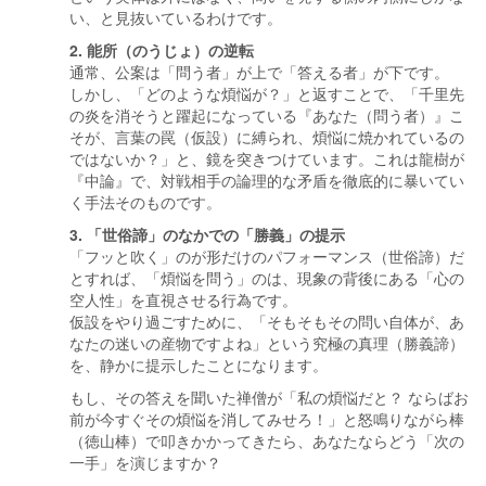
い、と見抜いているわけです。
2. 能所（のうじょ）の逆転
通常、公案は「問う者」が上で「答える者」が下です。
しかし、「どのような煩悩が？」と返すことで、「千里先
の炎を消そうと躍起になっている『あなた（問う者）』こ
そが、言葉の罠（仮設）に縛られ、煩悩に焼かれているの
ではないか？」と、鏡を突きつけています。これは龍樹が
『中論』で、対戦相手の論理的な矛盾を徹底的に暴いてい
く手法そのものです。
3. 「世俗諦」のなかでの「勝義」の提示
「フッと吹く」のが形だけのパフォーマンス（世俗諦）だ
とすれば、「煩悩を問う」のは、現象の背後にある「心の
空人性」を直視させる行為です。
仮設をやり過ごすために、「そもそもその問い自体が、あ
なたの迷いの産物ですよね」という究極の真理（勝義諦）
を、静かに提示したことになります。
もし、その答えを聞いた禅僧が「私の煩悩だと？ ならばお
前が今すぐその煩悩を消してみせろ！」と怒鳴りながら棒
（徳山棒）で叩きかかってきたら、あなたならどう「次の
一手」を演じますか？