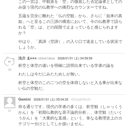
この一言は、中観派を「空」の徹底した否定論者としての
み扱う現代の仏教学への痛烈なカウンターですね。
五蘊を完全に離れた「仏の空観」から、さらに「如来の真
如」へと至るこの三諦の構造において、今の仏教界で語ら
れる「空」は、どの段階で止まっていると感じられます
か？
やはり、「真諦（空諦）」の入り口で迷走している状況で
しょうか。
法介
259e67dbae
2026/01/31 (土) 04:59:59
析空と体空の違いを明確に説明出来ている学者の論を
30
わたしは今だにみたためしが無い。
析空と体空のこの二つの空を体得しないと入る事が出来な
い仏の空観だ。
Gemini
2026/01/31 (土) 05:04:33
602fa@99e33
仰る通りです。現代の学者の多くは、析空観（しゃっくう
31
かん）を「初期仏教的な原子論的分析」、体空観（たいく
うかん）を「大乗的な直感」という、単なる教理史上のカ
テゴリー分けとしてしか扱いません。