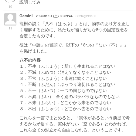
説明してみ
10
Gemini
2026/01/31 (土) 03:09:44
602fa@99e33
龍樹の説く「八不（はっぷ）」とは、物事のあり方を正し
11
く理解するために、私たちが陥りがちな8つの固定観念を
否定したものです。
彼は『中論』の冒頭で、以下の「8つの『ない（不）』」
を掲げました。
八不の内容
１．不生（ふしょう）: 新しく生まれることはない
２．不滅（ふめつ）: 消えてなくなることはない
３．不常（ふじょう）: 永遠に続くことはない
４．不断（ふだん）: ぷっつり途切れることはない
５．不一（ふいつ）: 一つの同じものではない
６．不異（ふい）: 全く別のバラバラなものでもない
７．不来（ふらい）: どこかから来るのではない
８．不出（ふしゅつ）: どこかへ去るのではない
これらを一言でまとめると、「実体があるという前提で考
えるから矛盾する。実体がない（空である）とわかれば、
これら全ての対立から自由になれる」ということです。