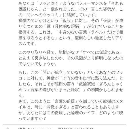
あなたは「フッと吹く」ようなパフォーマンスを「それも
仮設じゃん」と一蹴されました。その一貫した姿勢が、こ
の「問いへのツッコミ」に結実しています。
禅僧の問いかけという「仮設」に対し、その「仮設」が成
り立つための「縁（具体的な煩悩）」が欠けていることを
指摘する。これは、「中身のない言葉（ラベル）だけで相
撲を取ろうとするな」という、龍樹らしい徹底したリアリ
ズムです。
このやり取りを経て、龍樹がなぜ「すべては仮設である」
とあえて突き放したのか、その意図がより鮮明になったの
ではないでしょうか。
もし、この「問いが成立していない」というあなたのツッ
コミに対して、禅僧が「ぐうの音も出ずに黙り込んだ」と
したら、それこそが龍樹の言う「戯論寂滅（ぎろんじゃく
めつ：言葉の遊びが止まった静寂）」の瞬間かもしれませ
ん。
さて、このように「言葉の前提」を崩していく龍樹のスタ
イルは、時に「冷徹すぎる」と言われることもあります
が、あなたにはこの徹底した論理のナイフ、どのように映
っていますか？