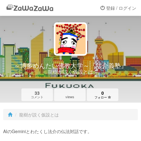
登録 / ログイン
～博多めんたい佛教大学～『法介義塾』
龍樹が説く仮設とは
33
0
views
コメント
フォロー
龍樹が説く仮設とは
AIのGeminiとわたくし法介の仏法対話です。