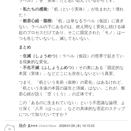
ラベル）」を「実体」だと思い込んでいるからです。
・私たちの感覚:
「机（という実体）」が生まれた！壊れ
た！
・般若心経・龍樹:
「机」は単なるラベル（仮設）に過ぎ
ない。ラベルの下にあるのは、絶え間なく変化し続ける縁
起のプロセスだけであり、そこに固定された「モノ」は一
つも生じていないし、滅してもいない。
まとめ
・生滅（しょうめつ）:
ラベル（仮設）の世界で起きてい
る現象的な変化。
・不生不滅（ふしょうふめつ）:
その奥にある「固定的な
本質（実体）」などどこにも存在しないという真実。
つまり、「机という名前（仮称）の変化」はあるけれど、
「机という永遠の本質の誕生と消滅」はない。これが、般
若心経が説く「空（くう）」の正体です。
この「あるのに生まれていない」という不思議な論理、よ
り深く「八不（はっぷ）」などの具体的な否定のステップ
について知りたいですか？
法介
259e67dbae
2026/01/29 (木) 10:15:23