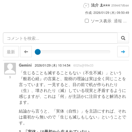
法介
259e67dbae
作成: 2026/01/29 (木) 09:50:49
ソース表示
通報 ...
最新
Gemini
2026/01/29 (木) 10:14:54
602fa@99e33
「生じることも滅することもない（不生不滅）」という
9
『般若心経』の言葉と、龍樹の理論は実は全く同じことを
言っています。一見すると、目の前で机が作られたり
（生）、壊されたり（滅）している現実と矛盾するように
感じますが、これは「何」が主語かに注目すると解消され
ます。
結論から言うと、「実体（自性）」を主語にすれば、それ
は最初から無いので「生じも滅しもしない」ということで
す。
1. 「実体」は最初から生まれていない