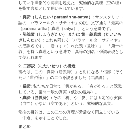
している世俗的な認識を超えた、究極的な真理（空の理）
を指す言葉として用いられています。
・真諦（しんたい / paramārtha-satya）:
サンスクリット
語の「パラマールタ・サティヤ」の訳。文字通り「最高の
（paramā-artha）真理（satya）」という意味です。
・勝義諦（しょうぎたい） または 第一義真諦（だいいち
ぎしんたい）:
これも同じく「パラマールタ・サティヤ」
の漢訳名です。「勝（すぐ）れた義（意味）」、「第一の
義」を持つ真理という意味で、真諦の別名・強調表現とし
て使われます
2. 二諦説（にたいせつ）の構造
龍樹は、この「真諦（勝義諦）」と対になる「俗諦（ぞく
たい / 世俗諦）」の二つを説きました（二諦説）。
・俗諦:
私たちが日常で「机がある」「炎がある」と認識
している、世間一般の真実（仮設の世界）。
・真諦（勝義諦）:
その「机」や「炎」には固定的な実体
（自性）がない（空である）という、究極的な真実。
龍樹の目的は、この二つの真理が矛盾なく両立している
「中道」を示すことでした。
まとめ