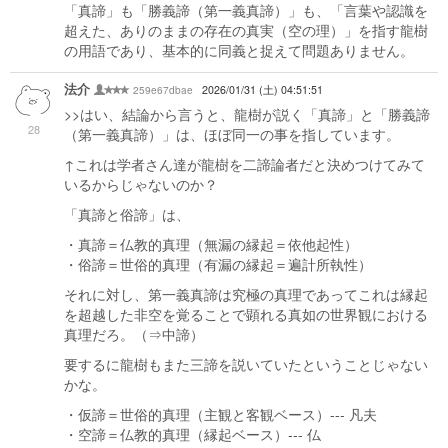
「真諦」も「勝義諦（第一義真諦）」も、「言葉や認識を
超えた、ありのままの存在の真実（空の理）」を指す龍樹
の用語であり、基本的に同義と捉えて問題ありません。
法介
259e67dbae
2026/01/31 (土) 04:51:51
>>はい、結論から言うと、龍樹が説く「真諦」と「勝義諦
28
（第一義真諦）」は、ほぼ同一の事を指しています。
↑これは学者さん達が龍樹を二諦論者だと決めつけてみて
いるからじゃないのか？
「真諦と俗諦」は、
・真諦＝仏教的真理（無漏の縁起＝依他起性）
・俗諦＝世俗的真理（有漏の縁起＝遍計所執性）
それに対し、第一義真諦は究極の真理であってこれは縁起
を超越した非空を覚ることで顕れる真如の世界観における
真理だろ。（⇒中諦）
要するに龍樹もまた三諦を説いていたということじゃない
かな。
・仮諦＝世俗的真理（主観と客観ベース）--- 凡夫
・空諦＝仏教的真理（縁起ベース）--- 仏