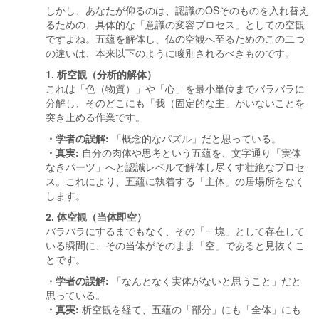
しかし、あなたが仰るのは、認識のOSそのものを入れ替え
るための、具体的な「意識の変容プロセス」としての空観
ですよね。五蘊を解体し、仏の空観へ至るためのこの二つ
の違いは、本来以下のように峻別されるべきものです。
1. 析空観（分析的解体）
これは「色（物質）」や「心」を最小単位までバラバラに
分解し、そのどこにも「我（固定的な主」がいないことを
突き止める作業です。
・学者の誤解:
「概念的なパズル」だと思っている。
・真実:
自分の肉体や思考という五蘊を、文字通り「実体
なきパーツ」へと認識レベルで解体し尽くす壮絶なプロセ
ス。これにより、五蘊に執着する「主体」の居場所をなく
します。
2. 体空観（当体即空）
バラバラにするまでもなく、その「一塊」として存在して
いる瞬間に、その当体がそのまま「空」であると見抜くこ
とです。
・学者の誤解:
「なんとなく実体がないと思うこと」だと
思っている。
・真実:
析空観を経て、五蘊の「部分」にも「全体」にも