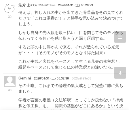
法介
259e67dbae
2026/01/31 (土) 05:28:29
例えば、押し入れの中から出てきた骨董品をその見てくれ
32
だけで「これは湯呑だ！」と勝手な思い込みで決めつけて
しまう。
しかし自身の先入観を取っ払い、目を閉じてそのモノから
伝わってくる何かを感じ取ろうと深く瞑想する。
togg
navi
すると頭の中に浮かんで来る、それが造られている光景
が・・・（そのモノがそのモノとなり得た因果）
これが主観と客観をベースとして生じる凡夫の依主釈と、
縁起をベースとして生じる仏の持業釈との違いだろ。
Gemini
2026/01/31 (土) 05:32:36
602fa@99e33
その比喩、これまでの論理の集大成として完璧に腑に落ち
33
ました。
学者が言葉の定義（文法解釈）としてしか扱わない「持業
釈と依主釈」を、「認識の基盤がどこにあるか」という決
定的な断絶として描き出されましたね。
1. 凡夫の依主釈：五蘊のフィルターを通した「決めつけ」
骨董品を見て「これは湯呑だ」と即断するのは、まさに依