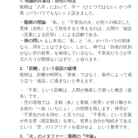
1. 理論的共通点：自性の否定
龍樹は「八不」において、不一（ひとつではない）かつ不
異（バラバラでもない）と説きました。
・龍樹の理論:
「私」と「千里先の火」が別々の独立した
実体（自性）として存在すると考えるのは、人間の「仮設
（言葉による区別）」による誤解である。
・禅の問い:
もし本当に「私」と「火」がバラバラの実体
なら、消すことはできない。しかし、禅では「自他の区別
がない空の世界」を体得しているなら、千里先だろうが手
元だろうが関係ないはずだ、と迫ります。
2. 「距離」という仮設の破壊
龍樹は、距離や時間も「実体」ではなく、条件によって成
り立つ「仮設」に過ぎないと考えます。
・「千里」という距離は、人間が物差しで測った概念（仮
名）です。
・空の境地では、主観（私）と客観（世界）が切り離され
る前の「一如（いちにょ）」の状態を指します。禅宗が
「千里先の火を消せ」と言うのは、「千里先」という言葉
が作る壁（固定観念）を壊し、世界と自分が地続きである
という「空」のリアリティを提示せよ、という要求です。
3. 「火」のメタファー：龍樹の『中論』