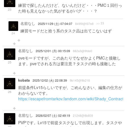
練習で探したんだけど、ないんだけど・・・PMC１回行っ
23
た時も見えなかった気がするがバグ・・・？
名前なし
>> 23
2025/11/29 (土) 07:04:07
8495f@f37e8
練習モードだと拾う系のタスク品は出てこないはず
24
名前なし
2025/12/01 (月) 00:15:09
882a3@9fde0
pveモードですが、このあたりでなぜかよくPMCと接敵し
25
ます。pveでされる方は要注意？タスクの時も接敵した
kobata
2025/12/02 (火) 22:08:39
9b145@9b218
前提条件Lv15らしいですが、ごめんなさい、編集の仕方が
26
わからないです。
https://escapefromtarkov.fandom.com/wiki/Shady_Contracto
名前なし
2026/02/07 (土) 02:49:19
21248@8b809
PVPです。Lv15で前提タスクなしで出現します。タスクや
27