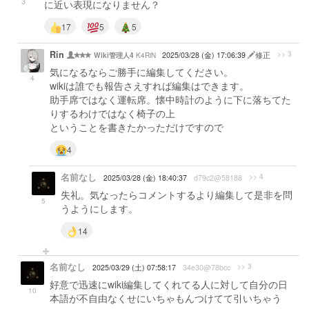
3
に近い表現になりません？
17
5
5
Rin
>> 3
K4RiN
2025/03/28 (金) 17:06:39
修正
Wiki管理人4
気になるならご勝手に編集してください。
4
wikiは誰でも報告さえすれば編集はできます。
助手席ではなく運転席。懐中時計のように下に落ちてた
りするわけではなく椅子の上
ということを書きたかっただけですので
4
名前なし
>> 4
2025/03/28 (金) 18:40:37
d79c2@58188
失礼。気なったらコメントするより編集して是非を問
5
うようにします。
14
名前なし
>> 3
2025/03/29 (土) 07:58:17
34e30@78bcc
好意で迅速にwiki編集してくれてる人に対して自分の日
10
本語が不自由なくせにいちゃもんつけてて引いちゃう