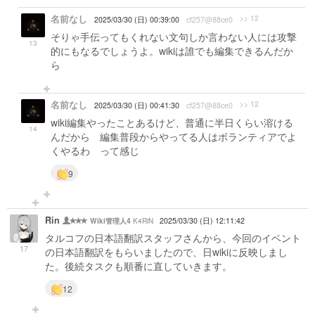
名前なし
>> 12
2025/03/30 (日) 00:39:00
cf257@88ce0
そりゃ手伝ってもくれない文句しか言わない人には攻撃
13
的にもなるでしょうよ。wikiは誰でも編集できるんだか
ら
名前なし
>> 12
2025/03/30 (日) 00:41:30
cf257@88ce0
wiki編集やったことあるけど、普通に半日くらい溶ける
14
んだから 編集普段からやってる人はボランティアでよ
くやるわ って感じ
9
Rin
K4RiN
2025/03/30 (日) 12:11:42
Wiki管理人4
タルコフの日本語翻訳スタッフさんから、今回のイベント
17
の日本語翻訳をもらいましたので、日wikiに反映しまし
た。後続タスクも順番に直していきます。
12