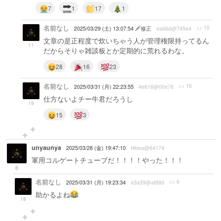
7
1
17
1
名前なし
>> 10
2025/03/29 (土) 13:07:54
修正
ea66d@745e4
文章の是正程度で炊いちゃう人が管理権限持ってるん
11
だからそりゃ雑談板とか定期的に荒れるわな。
28
16
23
名前なし
>> 10
2025/03/31 (月) 22:23:55
4e616@00e76
仕方ないよチー牛君だろうし
19
15
3
unyaunya
2025/03/28 (金) 19:47:10
f4bea@64174
軍用コルゲートチューブだ！！！！やった！！！
6
名前なし
>> 6
2025/03/31 (月) 19:23:34
a3a39@af88d
助かるよね
18