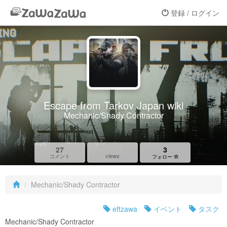
登録 / ログイン
Escape from Tarkov Japan wiki
Mechanic/Shady Contractor
27
3
views
コメント
フォロー
Mechanic/Shady Contractor
eftzawa
イベント
タスク
Mechanic/Shady Contractor