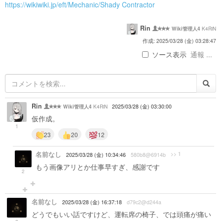
https://wikiwiki.jp/eft/Mechanic/Shady Contractor
Rin
K4RiN
Wiki管理人4
作成: 2025/03/28 (金) 03:28:47
ソース表示
通報 ...
Rin
K4RiN
2025/03/28 (金) 03:30:00
Wiki管理人4
仮作成。
1
23
20
12
名前なし
>> 1
2025/03/28 (金) 10:34:46
580b8@6914b
もう画像アリとか仕事早すぎ、感謝です
2
名前なし
2025/03/28 (金) 16:37:18
d79c2@d244a
どうでもいい話ですけど、運転席の椅子、では頭痛が痛い