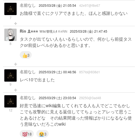
名前なし
2025/03/28 (金) 21:05:54
42e97@f8e67
お陰様で直ぐにクリアできました、ほんと感謝しかない
7
Rin
K4RiN
2025/03/28 (金) 21:47:45
Wiki管理人4
タスクが出てない人もいるらしいので、何かしら前提タス
8
クor前提レベルがあるかと思います。
3
名前なし
2025/03/29 (土) 00:46:56
857fd@838d1
レベ10で出ました
9
名前なし
2025/03/29 (土) 23:03:54
29250@3ad48
好意で迅速にwiki編集してくれてる人も人でどこでもかし
12
こでも攻撃的に見える返信しててちょっとアレって思うこ
とあるけどな その結果間違った情報ばかりになるなら使
う意味ないだろこのwiki
18
3