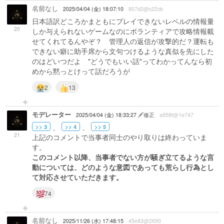
名前なし
2025/04/04 (金) 18:07:10
807d2@c22cb
日本語訳どころかまともにプレイできないレベルの情報量
20
しか与えられないゲームなのにボランティアで攻略情報載
せてくれてるんやぞ？ 管理人の返信が攻撃的だ？運転も
できない癖に助手席から文句つけるような真似を先にした
のはどいつだよ "どうでもいい話"ってわかってんなら初
めから黙っとけって話だろうが
2
13
モデレーター
2025/04/04 (金) 18:33:27
修正
a958f@1e747
、
、
>> 3
>> 4
>> 5
21
上記のコメントで当事者同士のやり取りは終わっていま
す。
このコメント以降、当事者でない方が騒ぎ立てるような言
動については、どのような意図であっても荒らし行為とし
て対応させていただきます。
74
名前なし
2025/11/26 (水) 17:48:15
45e83@2f0f0