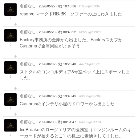
名前なし
2026/05/27 (水) 10:10:56
f1637@c533b
reserve マークドRB-BK ソファーの上にわきました
4
名前なし
2026/05/28 (木) 00:48:22
62bb0@c1929
Factory事務所の金庫から出ました。Factoryスカブか
5
Customsで金庫周回がよさそう
名前なし
2026/06/02 (火) 18:23:40
447d1@af0e2
ストタルのコンコルディア8号室ベッド上にスポーンしま
6
した。
名前なし
2026/06/02 (火) 19:43:45
ad96e@99c8a
Customsのインテリ小屋のドロワーから出ました
7
名前なし
2026/06/08 (月) 00:31:47
64002@3aa7a
IceBreakerのローグエリアの医務室（エンジンルームのキ
8
ーカードが拾えるとこ）の机上に素湧きしてました。