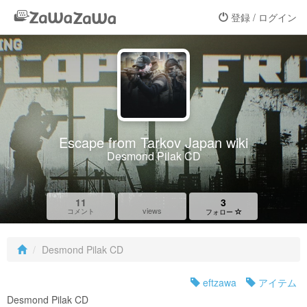
登録 / ログイン
Escape from Tarkov Japan wiki
Desmond Pilak CD
11
3
views
コメント
フォロー
Desmond Pilak CD
eftzawa
アイテム
Desmond Pilak CD