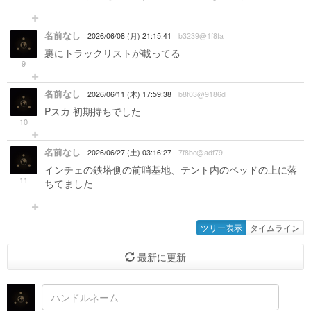
名前なし
2026/06/08 (月) 21:15:41
b3239@1f8fa
裏にトラックリストが載ってる
9
名前なし
2026/06/11 (木) 17:59:38
b8f03@9186d
Pスカ 初期持ちでした
10
名前なし
2026/06/27 (土) 03:16:27
7f8bc@adf79
インチェの鉄塔側の前哨基地、テント内のベッドの上に落
11
ちてました
ツリー表示
タイムライン
最新に更新