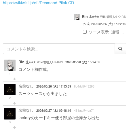
https://wikiwiki.jp/eft/Desmond Pilak CD
Rin
K4RiN
Wiki管理人4
作成: 2026/05/26 (火) 15:22:16
ソース表示
通報 ...
Rin
K4RiN
2026/05/26 (火) 15:24:03
Wiki管理人4
コメント欄作成。
1
名前なし
2026/05/26 (火) 17:53:39
8b4dd@43293
スーツケースから出ました
2
名前なし
2026/05/27 (水) 09:48:19
461aa@4da7f
factoryのカードキー使う部屋の金庫から出た
3