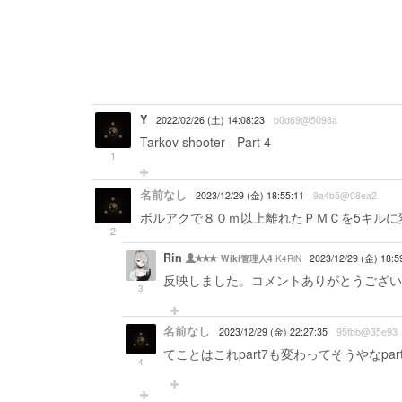
Y
2022/02/26 (土) 14:08:23
b0d69@5098a
Tarkov shooter - Part 4
1
名前なし
2023/12/29 (金) 18:55:11
9a4b5@08ea2
ボルアクで８０ｍ以上離れたＰＭＣを5キルに
2
Rin
K4RiN
2023/12/29 (金) 18:5
Wiki管理人4
反映しました。コメントありがとうござい
3
名前なし
2023/12/29 (金) 22:27:35
95fbb@35e93
てことはこれpart7も変わってそうやなpa
4