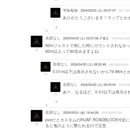
マルセル
2024/03/23 (土) 00:27:47
3b11f@
ありがとうございます！マップとか
11
名前なし
2024/04/20 (土) 03:07:38
修正
56c30@03d
80mジャストで倒した時にカウントされなか
13
80m以上って80含みますよね
名前なし
2024/04/20 (土) 08:52:49
cd63a@48acc
0.01m以下は表示されないから79.98
14
名前なし
2024/04/20 (土) 09:33:04
56c30@
あー、なるほど。0.01以下は表示
15
名前なし
2024/05/31 (金) 16:44:26
24a09@b4789
pveだとカスタムのRUAF ROADBLOCK
16
ると鬼のように撃たれるので注意