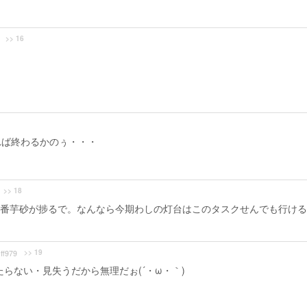
>> 16
れば終わるかのぅ・・・
>> 18
番芋砂が捗るで。なんなら今期わしの灯台はこのタスクせんでも行ける
>> 19
ff979
らない・見失うだから無理だぉ(´・ω・｀)