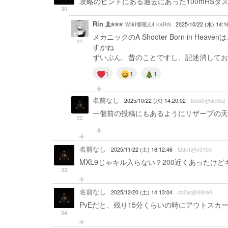
攻略のヒントにある過去にあった100mHSタ
30
Rin
K4RiN
2025/10/22 (水) 14:1
Wiki管理人4
メカニックのA Shooter Born in H
31
すかね
ずいぶん、昔のことですし、記述消しておき
1
1
1
名前なし
2025/10/22 (水) 14:20:02
fbdd5@de0b2
一個前の投稿にもあるようにリザーブの天
32
名前なし
2025/11/22 (土) 16:12:46
f2dc1@e310d
MXL9じゃキル入らない？200近くあったけ
33
名前なし
2025/12/20 (土) 14:13:04
cb2ac@88ce0
PvEだと、残り15分くらいの時にアウトス
34