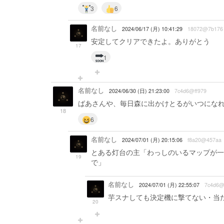
3
6
名前なし
2024/06/17 (月) 10:41:29
18072@7b176
安定してクリアできたよ。ありがとう
17
1
名前なし
2024/06/30 (日) 21:23:00
7c4d6@ff979
ばあさんや、毎日森に出かけとるがいつにな
18
6
名前なし
2024/07/01 (月) 20:15:06
f8a20@457aa
とある灯台の主「わっしのいるマップが一
19
で」
名前なし
2024/07/01 (月) 22:55:07
7c4d6@
芋スナしても決定機に撃てない・当た
20