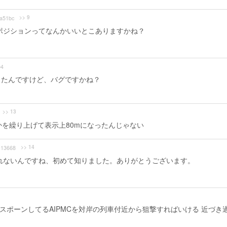
>> 9
a51bc
ポジションってなんかいいとこありますかね？
04
ったんですけど、バグですかね？
>> 13
mとかを繰り上げて表示上80mになったんじゃない
>> 14
13668
されないんですね、初めて知りました。ありがとうございます。
付近にスポーンしてるAIPMCを対岸の列車付近から狙撃すればいける 近づき