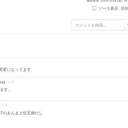
最終更新: 2023/12/29 (金) 18:
ソース表示
通報 
変更になってます
>> 2
9:42
ます。
>> 2
rt7のまんま上位互換だし