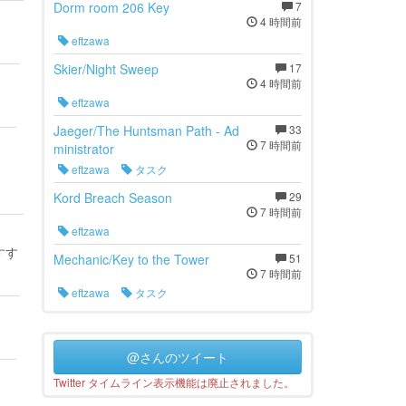
Dorm room 206 Key
7
4 時間前
eftzawa
Skier/Night Sweep
17
4 時間前
eftzawa
Jaeger/The Huntsman Path - Ad
33
7 時間前
ministrator
eftzawa
タスク
Kord Breach Season
29
7 時間前
eftzawa
すす
Mechanic/Key to the Tower
51
7 時間前
eftzawa
タスク
@さんのツイート
Twitter タイムライン表示機能は廃止されました。