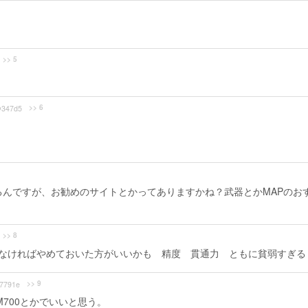
>> 5
>> 6
347d5
てるんですが、お勧めのサイトとかってありますかね？武器とかMAPのお
>> 8
でもなければやめておいた方がいいかも 精度 貫通力 ともに貧弱すぎる
>> 9
7791e
M700とかでいいと思う。