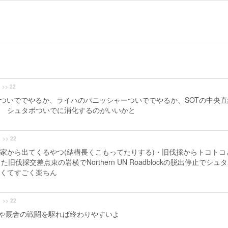
>> 22
のついででやるか、ライハのパニッシャーついででやるか、SOTの中央直
 シュタボついでに消化するのがいいかと
>> 22
家から出てくるやつ(結構長くこもってたりする)・旧伐採からトコトコ
採交差点東の岩横でNorthern UN Roadblockの脱出停止でシュ
くてすごく楽ちん
>> 22
の間や厩舎の戦闘を駆れば終わりやすいよ