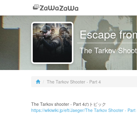
Escape from
The Tarkov Shoote
The Tarkov Shooter - Part 4
The Tarkov shooter - Part 4のトピック
https://wikiwiki.jp/eft/Jaeger/The Tarkov Shooter - Part