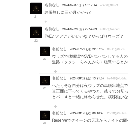
名前なし
2024/07/07 (日) 15:17:14
7c4d6@ff979
誇張無しに三か月かかった
21
名前なし
2024/07/29 (月) 22:54:09
a560c@aac4d
PvEだとどこがいいかな？やっぱりウッズ？
22
名前なし
2024/07/29 (月) 22:57:52
8f911@88ce0
ウッズで伐採場でSVDバンバンしてる人
23
道路（タクシーらへんから）狙撃するとか
名前なし
2024/08/02 (金) 13:21:07
be449@fd6da
へたくそな自分は夜ウッズの車脱出地点で
24
真正面に下ってくるやつと、残り15分切った旧伐
とパニ４と一緒に終わらせた。横移動少な
名前なし
2024/08/06 (火) 00:16:46
23df8@991ee
Reserveでクイーンの天球からナイト
25