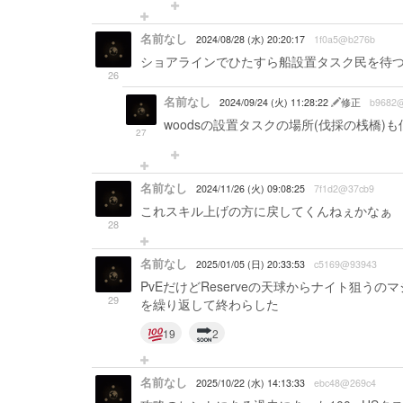
名前なし
2024/08/28 (水) 20:20:17
1f0a5@b276b
ショアラインでひたすら船設置タスク民を待
26
名前なし
2024/09/24 (火) 11:28:22
修正
b9682
woodsの設置タスクの場所(伐採の桟橋
27
名前なし
2024/11/26 (火) 09:08:25
7f1d2@37cb9
これスキル上げの方に戻してくんねぇかなぁ
28
名前なし
2025/01/05 (日) 20:33:53
c5169@93943
PvEだけどReserveの天球からナイト狙う
29
を繰り返して終わらした
19
2
名前なし
2025/10/22 (水) 14:13:33
ebc48@269c4