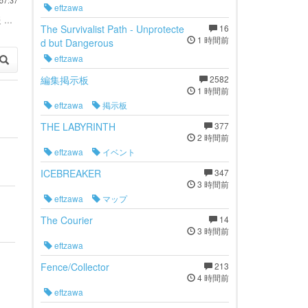
57:37
eftzawa
...
The Survivalist Path - Unprotecte
16
1 時間前
d but Dangerous
eftzawa
編集掲示板
2582
1 時間前
eftzawa
掲示板
THE LABYRINTH
377
2 時間前
eftzawa
イベント
ICEBREAKER
347
3 時間前
eftzawa
マップ
The Courier
14
3 時間前
eftzawa
Fence/Collector
213
4 時間前
eftzawa