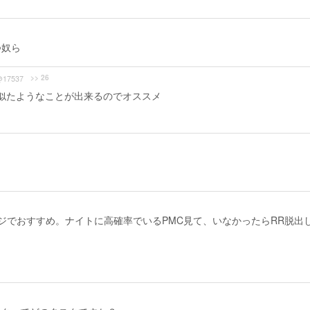
つ奴ら
>> 26
@17537
)も似たようなことが出来るのでオススメ
のマジでおすすめ。ナイトに高確率でいるPMC見て、いなかったらRR脱出