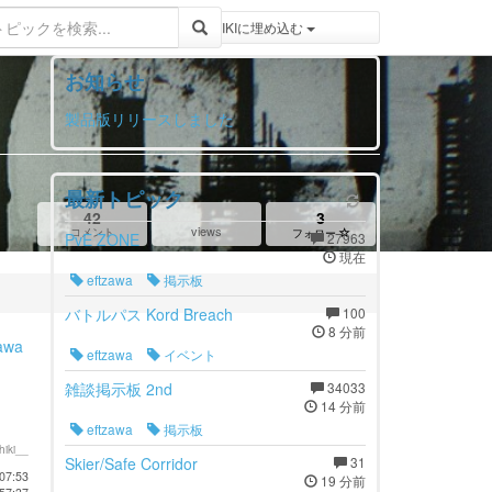
登録 / ログイン
トピックをWIKIWIKIに埋め込む
お知らせ
製品版リリースしました
最新トピック
42
3
views
コメント
フォロー
PvE ZONE
27963
現在
eftzawa
掲示板
バトルパス Kord Breach
100
8 分前
awa
eftzawa
イベント
雑談掲示板 2nd
34033
14 分前
eftzawa
掲示板
hiki__
Skier/Safe Corridor
31
07:53
19 分前