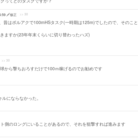
スクってどのタスクですか？
>> 30
6:59
修正
eavenは、昔はボルアクで100mHSタスク(一時期は125m)でしたので、そのこ
ますか(23年年末くらいに切り替わったハズ)
>> 30
球から撃ちおろすだけで100ｍ稼げるのでお勧めです
どキルにならなかった。
カート側のロングにいることがあるので、それを狙撃すれば進みます