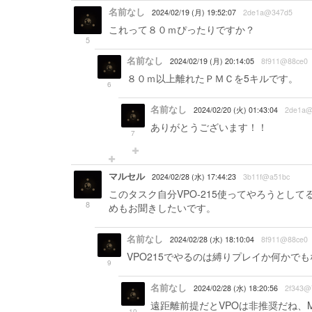
名前なし
2024/02/19 (月) 19:52:07
2de1a@347d5
これって８０ｍぴったりですか？
5
名前なし
2024/02/19 (月) 20:14:05
8f911@88ce0
８０ｍ以上離れたＰＭＣを5キルです。
6
名前なし
2024/02/20 (火) 01:43:04
2de1a@
ありがとうございます！！
7
マルセル
2024/02/28 (水) 17:44:23
3b11f@a51bc
このタスク自分VPO-215使ってやろうとし
8
めもお聞きしたいです。
名前なし
2024/02/28 (水) 18:10:04
8f911@88ce0
VPO215でやるのは縛りプレイか何か
9
名前なし
2024/02/28 (水) 18:20:56
2f343@
遠距離前提だとVPOは非推奨だね、
10