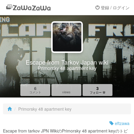
登録 / ログイン
Escape from Tarkov Japan wiki
Primorsky 48 apartment key
6
3
views
コメント
フォロー
Primorsky 48 apartment key
eftzawa
Escape from tarkov JPN WikiのPrimorsky 48 apartment keyのトピ