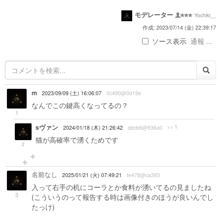
モデレーター
Yochiki__
作成: 2023/07/14 (金) 22:39:17
ソース表示
通報 ...
m
2023/09/09 (土) 16:06:07
0c490@0d19e
なんでこの鍵高くなってるの？
1
sヴァン
>> 1
2024/01/18 (木) 21:26:42
ddcb6@936a0
猫が高確率で湧くためです
2
名前なし
2025/01/21 (火) 07:49:21
fe478@ca393
入って右手の机にコーラとか食料が湧いてるの見ましたね
3
(こういうのって報告する時は画像付きのほうが良いんでし
たっけ)