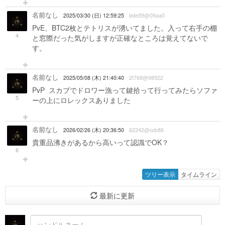
名前なし
2025/03/30 (日) 12:59:25
bde59@09aa0
PvE、BTC2枚とテトリスが湧いてました。入って右手の棚
4
と窓際だった気がしますが正確なところは覚えてないで
す。
名前なし
2025/05/08 (木) 21:40:40
2f769@98922
PvP スカブでドロワー漁って鍵拾って行ってみたらソファ
5
ーの上にロレックスありました
名前なし
2026/02/26 (木) 20:36:50
62242@ccb86
貴重品沸きがあるから高いって認識でOK？
6
ツリー表示
タイムライン
最新に更新