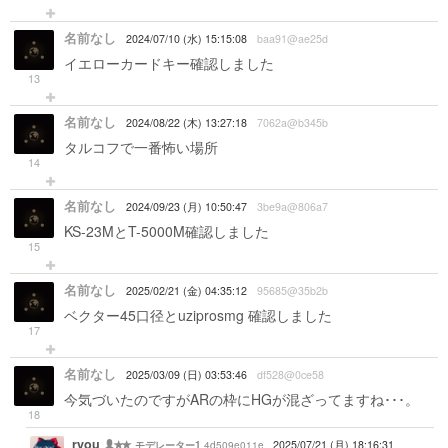
名前なし
2024/07/10 (水) 15:15:08
baa91@ae25d
イエローカードキー確認しました
13
名前なし
2024/08/22 (木) 13:27:18
7062a@b345b
タルコフで一番怖い場所
14
名前なし
2024/09/23 (月) 10:50:47
3be9a@806a7
KS-23MとT-5000M確認しました
15
名前なし
2025/02/21 (金) 04:35:12
95685@35b2b
ベクター45口径とuziprosmg 確認しました
17
名前なし
2025/03/09 (日) 03:53:46
df528@0ce58
今気づいたのですがARの枠にHGが混ざってますね･･･。
18
ryou
4d509e011e
2025/07/21 (月) 18:16:31
モデレーター1