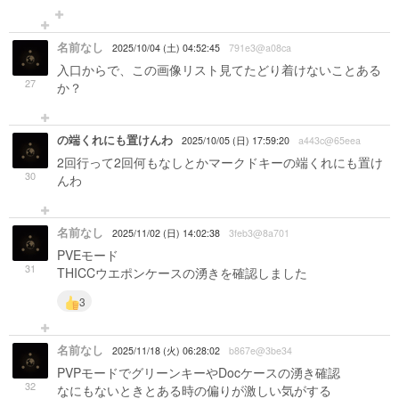
名前なし
2025/10/04 (土) 04:52:45
791e3@a08ca
入口からで、この画像リスト見てたどり着けないことある
27
か？
の端くれにも置けんわ
2025/10/05 (日) 17:59:20
a443c@65eea
2回行って2回何もなしとかマークドキーの端くれにも置け
30
んわ
名前なし
2025/11/02 (日) 14:02:38
3feb3@8a701
PVEモード
31
THICCウエポンケースの湧きを確認しました
3
名前なし
2025/11/18 (火) 06:28:02
b867e@3be34
PVPモードでグリーンキーやDocケースの湧き確認
32
なにもないときとある時の偏りが激しい気がする