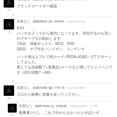
ブラックカードキー確認
24
名前なし
2025/09/24 (水) 14:44:01
ab3d8@de0b2
9/23
25
パッチが入ってから激渋になってます。売却するのも安い
のでキープをお勧めします
1回目 弾薬ボックス、MCX、DVD
2回目 サプ付きハンドガン、コンデンサ
パッチ前は上ブレで色カード+REDX+武器2～3丁スポーン
してました。
悪くても武器数丁+貴重品+ケースなど湧いてたイメージで
す（試行回数7～8回）
名前なし
2025/10/03 (金) 17:51:10
1ae54@19623
入口から順番に画像を並べてください。
26
名前なし
>> 26
2025/10/04 (土) 13:34:53
7d38c@d460e
順番通りだし、これで分からなかったらやばいぞ
29