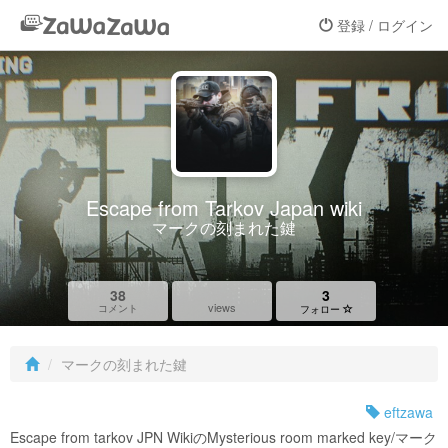
登録 / ログイン
Escape from Tarkov Japan wiki
マークの刻まれた鍵
38
3
views
コメント
フォロー
マークの刻まれた鍵
eftzawa
Escape from tarkov JPN WikiのMysterious room marked key/マーク