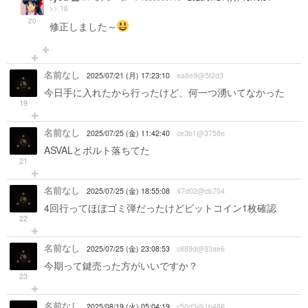
>> 18
20
修正しました～
名前なし
2025/07/21 (月) 17:23:10
ea8e9@5f2d3
今日手に入れたから行ったけど、何一つ湧いてなかった
19
名前なし
2025/07/25 (金) 11:42:40
ce3b1@3758e
ASVALとボルト落ちてた
21
名前なし
2025/07/25 (金) 18:55:08
47d02@cb704
4回行ってほぼゴミ弾だったけどビットコイン1枚確認
22
名前なし
2025/07/25 (金) 23:08:53
c889d@93ae6
今期って鍵売った方がいいですか？
23
名前なし
2025/08/19 (火) 05:04:19
c50d3@1b486