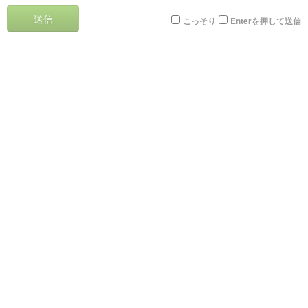
送信
こっそり
Enterを押して送信