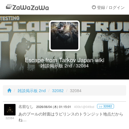
登録 / ログイン
Escape from Tarkov Japan wiki
雑談掲示板 2nd / 32084
雑談掲示板 2nd
32082
32084
名前なし
>> 32082
2026/06/04 (木) 01:15:01
400b1@049cd
あのプールの対面はラビリンスのトランジット地点だから
32084
ね…