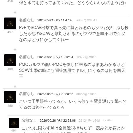
456
弾と水筒を持ってきてくれた。どうやらいい人のようだ()
名前なし
2026/05/21 (木) 11:47:46
adc57@29041
PvEでSCAV出撃で真っ先に襲われるのもクソだが、ぶち殺
457
したら他のSCAVと敵対されるのがマジで意味不明でクソ
なのはどうにかしてくれー
名前なし
2026/05/26 (火) 13:12:34
1e468@af0ef
PMCカルマの低いPMCを倒しに来るのはまあわかるけど
459
SCAV出撃の時にも問答無用でキルしにくるのは何を四天
王
名前なし
2026/05/26 (火) 22:20:36
af8b3@d1a4e
こいつ千里眼持ってるわ、いくら何でも壁貫通して撃って
460
くるのは終わってるだろ
名前なし
>> 460
2026/05/26 (火) 22:28:06
52124@4d94d
こいつに限らずAIは全員透視持ちだぞ 茂みとか霧とか
461