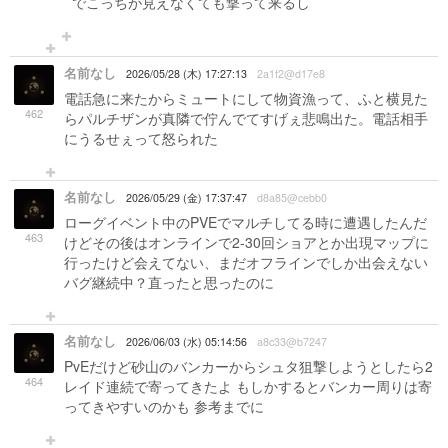
でこっちが見えなくても撃って来るし
名前なし
2026/05/28 (木) 17:27:13
2a1f2@d17e8
電話急に来たからミュートにして物資漁って、ふと横見た
462
らパルチザンが真隣で佇んでてすげぇ悲鳴出た。電話相手
にうるせぇって怒られた
名前なし
2026/05/29 (金) 17:37:47
d8a85@cebb0
ローグイベント中のPVEでマルチしてる時に遭遇したんだ
463
けどその後はオンラインで2‐30回ショアとか出現マップに
行ったけど会えてない、まだオフラインでしか出会えない
バグ継続中？直ったと思ったのに
名前なし
2026/06/03 (水) 05:14:56
a8c33@b7247
PvEだけど砂山のバンカーからシュタ狙撃しようとしたら2
464
レイド連続で寄ってきたよ もしかするとバンカー周りは寄
ってきやすいのかも 参考までに