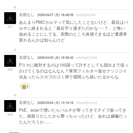
名前なし
2026/04/27 (月) 18:48:09
be9f2@a23fe
あんまりPMCカルマって気にしたことないけど、最近はパ
447
ルチに絡まれると「最近芋り過ぎたのかな･･･？」と悔い
改めることにしてる。実際のところ体感できるほど遭遇率
変わるんかは知らんけど
名前なし
2026/04/30 (木) 18:38:42
a4c94@376dd
Pスカに敵対するのは100譲って許すとしても脱出まで追っ
448
かけてくるのはなんなん？軍用フィルター返せクソジジイ
次あったらスカブのゴミ弾で眉間ぶち抜いたるからな
1
名前なし
2026/05/04 (月) 10:19:18
40ea9@dc1e0
PvE、scavで湧いたらパルチが寄ってきてナイフ振ってき
449
た。銃取りだしたから撃っちゃったけど、あれは威嚇だっ
たんだろうか……