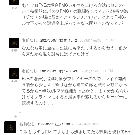
あとソロPvEの場合PMCカルマを上げる方法は無いの
453
か？積極的にボスやPMCとの戦闘をしてるから治療や漁
り等でその場に留まること多いんだけど、それでPMCカ
ルマ下がって遭遇率上がってるなら困りものなんだが
名前なし
>> 452
2026/05/07 (木) 01:15:12
8da3d@5e210
なんなら車に金払った後にも来たりするからねえ。前か
455
ら来たから返り討ちにはできたけど
名前なし
>> 452
2026/05/21 (木) 14:05:49
ea761@f1418
PvEの場合は追跡対象がプレイヤーのみで、レイド開始
458
直後から少しずつ寄りながら道中の敵と戦う挙動になっ
てるからPMCカルマ関係無かったかと。よく分からない
けどオンラインにすると湧き率が落ちるからサーバーに
接続するのも手。
名前なし
2026/05/09 (土) 19:30:03
a4c94@376dd
ご飯もお水も切れてよちよち歩きしてたら颯爽と現れてBS