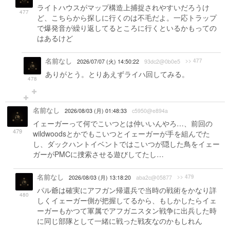
ライトハウスがマップ構造上捕捉されやすいだろうけ
477
ど、こちらから探しに行くのは不毛だよ。一応トラップ
で爆発音が繰り返してるところに行くといるかもっての
はあるけど
名前なし
>> 477
2026/07/07 (火) 14:50:22
93dc2@0b0e5
ありがとう。とりあえずライハ回してみる。
478
名前なし
2026/08/03 (月) 01:48:33
c5950@e894a
イェーガーって何でこいつとは仲いいんやろ…、前回の
479
wildwoodsとかでもこいつとイェーガーが手を組んでた
し、ダックハントイベントではこいつが隠した鳥をイェー
ガーがPMCに捜索させる遊びしてたし…
名前なし
>> 479
2026/08/03 (月) 13:18:20
aba2c@05877
パル爺は確実にアフガン帰還兵で当時の戦術をかなり詳
480
しくイェーガー側が把握してるから、もしかしたらイェ
ーガーもかつて軍属でアフガニスタン戦争に出兵した時
に同じ部隊として一緒に戦った戦友なのかもしれん