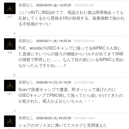
名前なし
2026/06/05 (金) 12:05:25
25d42@2ca3b
こいつAVTにBS詰めてて、視認された後は障害物あっても
465
乱射してくるから壁抜きHSが頻発する。箱裏移動で抜かれ
る不快感がヤバい
名前なし
2026/06/11 (木) 19:33:34
83954@4b44b
PvE、woodsのUSECキャンプに籠ってるAIPMC３人倒し
466
た直後にそいつらの後ろの物陰からパルチが出てきてSNB
の掃射で即死した……。なんで目の前にいるAIPMCと戦わ
なかったんですかね……？
名前なし
2026/06/14 (日) 21:16:50
d2343@37d62
Scavで医療キャンプで遭遇、即ダッシュで逃げたのに
467
USECキャンプでPMC倒して漁ってたら追いかけてきたの
か処された。暇人かよおじいちゃん・・・
名前なし
2026/06/23 (火) 04:20:29
83d4e@14a9e
ショアのガソスタに沸いててスカブと見間違えた