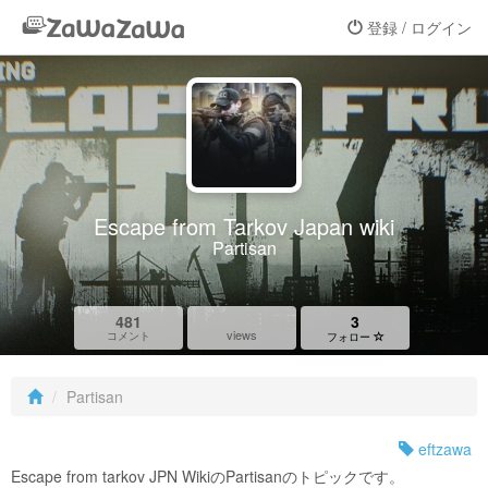
登録 / ログイン
Escape from Tarkov Japan wiki
Partisan
481
3
views
コメント
フォロー
Partisan
eftzawa
Escape from tarkov JPN WikiのPartisanのトピックです。