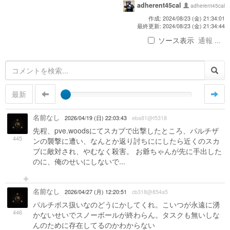
adherent45cal
adherent45cal
作成: 2024/08/23 (金) 21:34:01
最終更新: 2024/08/23 (金) 21:34:44
ソース表示
通報 ...
最新
名前なし
2026/04/19 (日) 22:03:43
eba81@f5318
先程、pve.woodsにてスカブで出撃したところ、パルチザ
445
ンの襲撃に遭い、なんとか返り討ちににしたら近くのスカ
ブに敵対され、やむなく殺害。 お爺ちゃんが先に手出した
のに、俺のせいにしないで...
名前なし
2026/04/27 (月) 12:20:51
cb318@854a5
パルチボス扱いなのどうにかしてくれ。こいつが永遠に湧
446
かないせいでスノーボールが終わらん。タスクも無いしな
んのために存在してるのかわからない