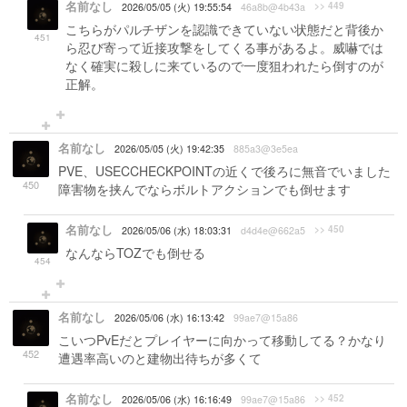
名前なし
>> 449
2026/05/05 (火) 19:55:54
46a8b@4b43a
こちらがパルチザンを認識できていない状態だと背後か
451
ら忍び寄って近接攻撃をしてくる事があるよ。威嚇では
なく確実に殺しに来ているので一度狙われたら倒すのが
正解。
名前なし
2026/05/05 (火) 19:42:35
885a3@3e5ea
PVE、USECCHECKPOINTの近くで後ろに無音でいました
450
障害物を挟んでならボルトアクションでも倒せます
名前なし
>> 450
2026/05/06 (水) 18:03:31
d4d4e@662a5
なんならTOZでも倒せる
454
名前なし
2026/05/06 (水) 16:13:42
99ae7@15a86
こいつPvEだとプレイヤーに向かって移動してる？かなり
452
遭遇率高いのと建物出待ちが多くて
名前なし
>> 452
2026/05/06 (水) 16:16:49
99ae7@15a86