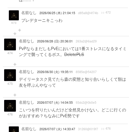
名前なし
>> 472
2026/06/25 (木) 21:04:15
d85a8@4f74b
プレデターニキこっわ
473
名前なし
2026/06/28 (日) 20:36:01
263a2@6ad29
PvPならまだしもPvEにおいては1番ストレスになるタイミ
474
ングで襲ってくるボス。
DeletePLS
名前なし
2026/06/30 (火) 19:35:11
8585e@54207
デイリータスク見てたら森の変態と知り合いらしくて類は
475
友を呼ぶんやなって
名前なし
2026/07/07 (火) 14:04:55
93dc2@0b0e5
こいつを狩りたいんだけど全然見かけない。どこに行くの
476
がおすすめ？ちなみにPvE勢です
名前なし
>> 476
2026/07/07 (火) 14:33:47
31260@019f7