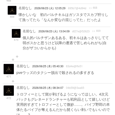
468
名前なし
>> 468
2026/06/23 (火) 12:05:29
695b7@4d94d
懐かしいな 初のパルチキルはガソスタでスカブ狩りし
469
て漁ってたら「なんか変なの混じってた」だったよ
名前なし
>> 469
2026/06/23 (火) 13:04:09
df27e@52623
個人的パルチザンあるある、初キルはあっさりしてて
470
弱ボスかと思うけど以降の遭遇で苦しめられがち(自
分がザコいからかも)
名前なし
2026/06/25 (木) 05:40:30
83d4e@ffe51
pveウッズのタクシー脱出で殺されるの多すぎる
471
名前なし
2026/06/25 (木) 08:34:07
04b59@3aa65
トロフィーとして髭が剥げるようになってほしい。4次元
472
バックもグレネードランチャーも戦利品として嬉しいけど
実用的すぎてトロフィーとして微妙……。パイプ野郎の本
体たるパイプが奪えるんだから髭くらい剥いでもいいので
は……？