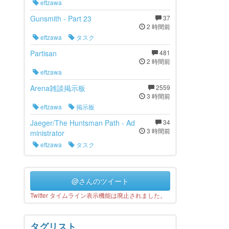
eftzawa
Gunsmith - Part 23
37
2 時間前
eftzawa
タスク
Partisan
481
2 時間前
eftzawa
Arena雑談掲示板
2559
3 時間前
eftzawa
掲示板
Jaeger/The Huntsman Path - Ad
34
3 時間前
ministrator
eftzawa
タスク
@さんのツイート
Twitter タイムライン表示機能は廃止されました。
タグリスト