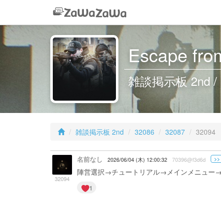
Escape from
雑談掲示板 2nd / 
雑談掲示板 2nd
32086
32087
32094
名前なし
>>
2026/06/04 (木) 12:00:32
70396@f3d6d
陣営選択→チュートリアル→メインメニュー→
32094
1