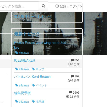
登録 / ログイン
お知らせ
製品版リリースしました
最新トピック
Health Resort west wing room 306
5
5 秒前
key
eftzawa
ICEBREAKER
351
6 分前
eftzawa
マップ
バトルパス Kord Breach
109
6 分前
eftzawa
イベント
編集掲示板
2603
22 分前
..
eftzawa
掲示板