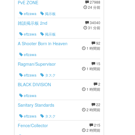
PvE ZONE
27988
24 分前
eftzawa
掲示板
雑談掲示板 2nd
34040
31 分前
eftzawa
掲示板
A Shooter Born in Heaven
92
1 時間前
eftzawa
Ragman/Supervisor
15
1 時間前
eftzawa
タスク
BLACK DIVISION
2
1 時間前
eftzawa
Sanitary Standards
22
2 時間前
eftzawa
タスク
Fence/Collector
215
2 時間前