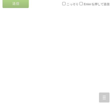
送信
こっそり
Enterを押して送信
togg
navi