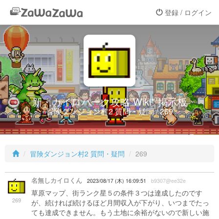
登録 / ログイン
新・カイロパーク攻略 Wiki* 掲示板
冒険ダンジョン村2 質問・疑問 / 269
冒険ダンジョン村2 質問・疑問
269
名無しカイロくん
2023/08/17 (木) 16:09:51
b9307@ee32e
草原マップ、街ランク星５の条件３つは達成したのです
269
が、続ければ続けるほど月間収入が下がり、いつまでたっ
ても達成できません。もう土地に余裕がないので新しい施