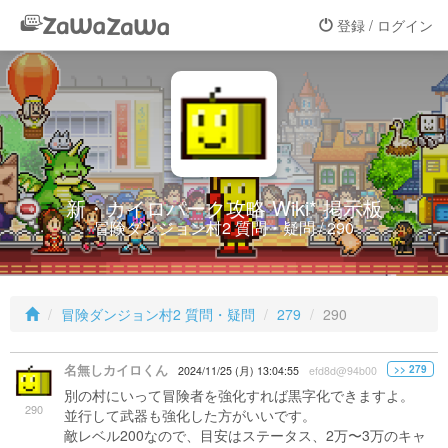
登録 / ログイン
新・カイロパーク攻略 Wiki* 掲示板
冒険ダンジョン村2 質問・疑問 / 290
冒険ダンジョン村2 質問・疑問
279
290
名無しカイロくん
>> 279
2024/11/25 (月) 13:04:55
efd8d@94b00
別の村にいって冒険者を強化すれば黒字化できますよ。
290
並行して武器も強化した方がいいです。
敵レベル200なので、目安はステータス、2万〜3万のキャ