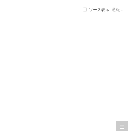
ソース表示
通報 ...
togg