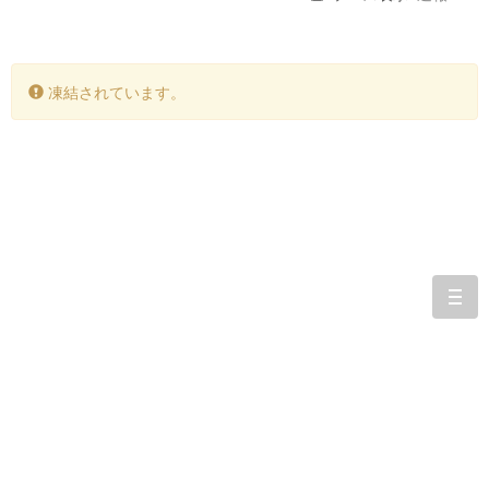
凍結されています。
togg
navi