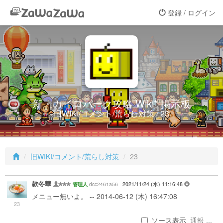
登録 / ログイン
新・カイロパーク攻略 Wiki* 掲示板
旧WIKI/コメント/荒らし対策 / 23
旧WIKI/コメント/荒らし対策
23
款冬華
dcc2461a56
2021/11/24 (水) 11:16:48
管理人
メニュー無いよ。 -- 2014-06-12 (木) 16:47:08
23
ソース表示
通報 ...