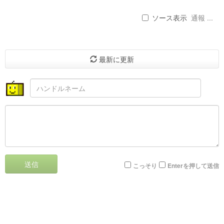
ソース表示
通報 ...
最新に更新
送信
こっそり
Enterを押して送信