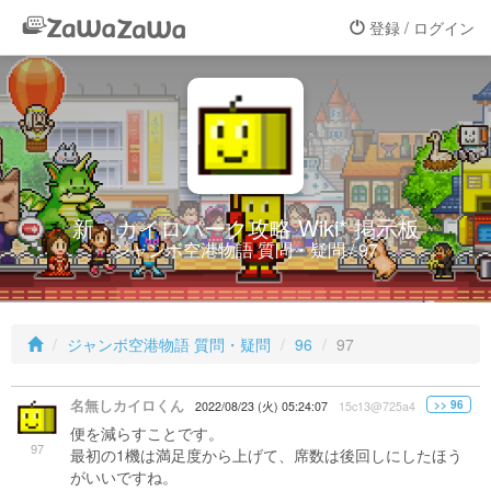
登録 / ログイン
新・カイロパーク攻略 Wiki* 掲示板
ジャンボ空港物語 質問・疑問 / 97
ジャンボ空港物語 質問・疑問
96
97
名無しカイロくん
>> 96
2022/08/23 (火) 05:24:07
15c13@725a4
便を減らすことです。
97
最初の1機は満足度から上げて、席数は後回しにしたほう
がいいですね。