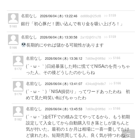
名前なし
>> 5159
2026/06/04 (木) 13:22:46
dd88b@25cf8
銀行「初心豚だ！囲い込んで有り金を吸い上げろ！」
5160
名前なし
>> 5159
2026/06/04 (木) 13:30:58
2a1f2@51c78
長期的にやれば儲かる可能性があります
5166
名前なし
>> 5166
2026/06/04 (木) 13:36:12
7d69e@9ff8d
(´・ω・｀)日経暴落した時に慌ててNISAのを売っちゃ
5172
った人、その後どうしたのかしらね
名前なし
>> 5166
2026/06/04 (木) 13:41:07
434cd@fe8b7
(´・ω・｀)「NISA損切り」ってワードあったわね 初
5179
めて見た時笑い転げちゃったわ
名前なし
>> 5166
2026/06/04 (木) 13:45:53
7d69e@9ff8d
(´・ω・`)金ETFでの積み立てやってるから、もう初期
5182
設定して入金してから自動購入引き落としが楽ちんと
気が付いた。最初の１か月は相場に一喜一憂してたけ
ど疲れたわ。短期売買してる人、良く気が持つわねっ