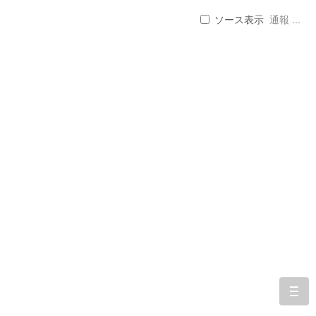
ソース表示
通報 ...
togg
navi