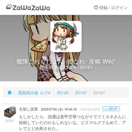
登録 / ログイン
艦隊これくしょん -艦これ- 攻略 Wiki*
愚痴掲示板 ログ4 / 20161
愚痴掲示板 ログ4
20140
20147
20161
名無し提督
>> 20147
2025/07/30 (水) 19:40:18
1cd87@c42c9
もしかしたら、信濃は装甲空母つながりでフミカネさんに
20161
依頼していたのかもしれないな。ビスマルクでもめて、ア
レでとどめ刺された。