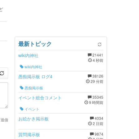
ど
最新トピック
wiki内神社
21441
4 秒前
wiki内神社
愚痴掲示板 ログ4
38126
29 分前
愚痴掲示板
イベント総合コメント
35345
9 時間前
イベント
お絵かき掲示板
4034
て送信
2 日前
質問掲示板
9874