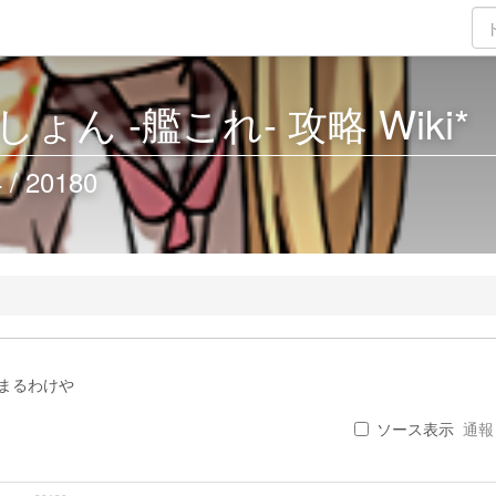
ん -艦これ- 攻略 Wiki*
 20180
まるわけや
ソース表示
通報 .