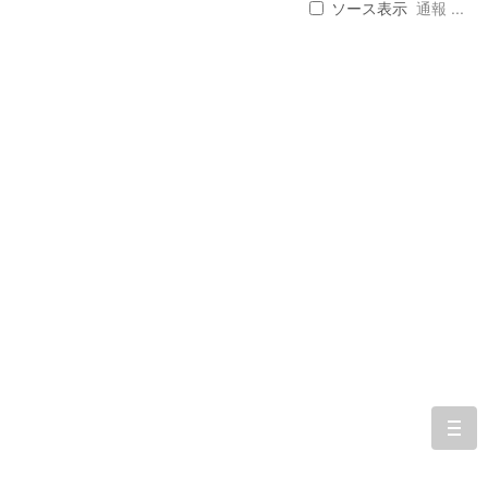
ソース表示
通報 ...
togg
navi