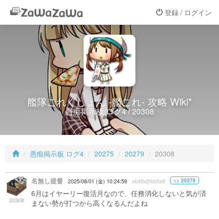
登録 / ログイン
艦隊これくしょん -艦これ- 攻略 Wiki*
愚痴掲示板 ログ4 / 20308
愚痴掲示板 ログ4
20275
20279
20308
名無し提督
>> 20279
2025/08/01 (金) 10:24:59
eb4fb@bb5a9
6月はイヤーリー復活月なので、任務消化しないと気が済
20308
まない勢が打つから高くなるんだよね