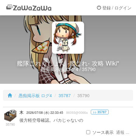
登録 / ログイン
艦隊これくしょん -艦これ- 攻略 Wiki*
愚痴掲示板 ログ4 / 35790
愚痴掲示板 ログ4
35787
35790
木
>> 35787
2026/07/08 (水) 22:33:45
86093@0066a
後方軽空母確認。バカじゃないの
35790
ソース表示
通報 ...