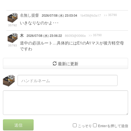
名無し提督
>> 35790
2026/07/08 (水) 23:03:04
1b458@b3a17
いきなりなのかよ･･･
35792
木
>> 35790
2026/07/08 (水) 23:06:22
86093@0066a
道中の必須ルート…具体的にはE1のA1マスが後方軽空母
35793
ですわ
最新に更新
送信
こっそり
Enterを押して送信