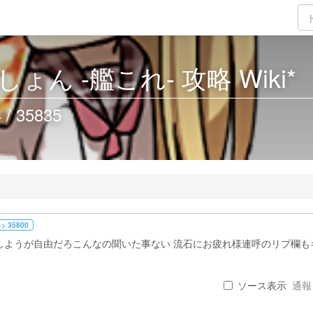
ん -艦これ- 攻略 Wiki*
 35835
>> 35800
しようが自由だろこんなの聞いた事ない 流石にお疲れ様連呼のリプ欄も
ソース表示
通報 .