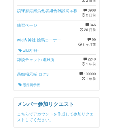
2 日前
鎮守府港湾労働者組合雑談掲示板
3908
2 日前
練習ページ
346
26 日前
wiki内神社 絵馬コーナー
99
3 ヶ月前
wiki内神社
雑談チャット/避難所
2240
1 年前
愚痴掲示板 ログ3
100000
1 年前
愚痴掲示板
メンバー参加リクエスト
こちらでアカウントを作成して参加リクエ
ストしてください。