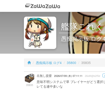
艦隊これくしょ
愚痴掲示板 ログ4 /
愚痴掲示板 ログ4
35800
35835
名無し提督
2026/07/09 (木) 07:11:11
26e8f@b2f5d
意味不明システムで草 プレイヤーがどう選択
35835
レてる連中多いな