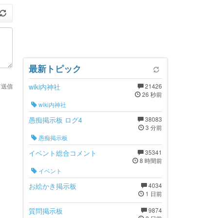
最新トピック
wiki内神社
21426
て送信
26 秒前
wiki内神社
愚痴掲示板 ログ4
38083
3 分前
愚痴掲示板
イベント総合コメント
35341
8 時間前
イベント
お絵かき掲示板
4034
1 日前
質問掲示板
9874