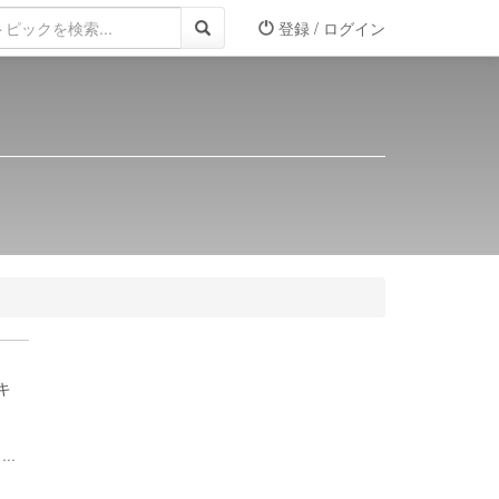
登録 / ログイン
キ
..