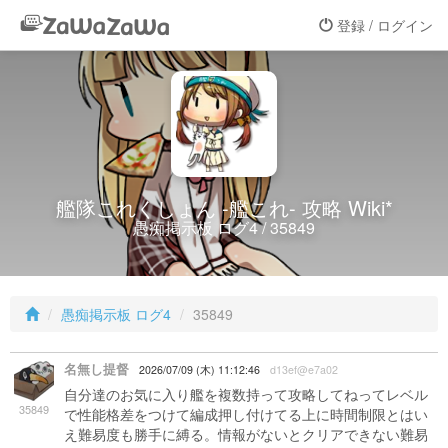
登録 / ログイン
艦隊これくしょん -艦これ- 攻略 Wiki*
愚痴掲示板 ログ4 / 35849
愚痴掲示板 ログ4
35849
名無し提督
2026/07/09 (木) 11:12:46
d13ef@e7a02
自分達のお気に入り艦を複数持って攻略してねってレベル
35849
で性能格差をつけて編成押し付けてる上に時間制限とはい
え難易度も勝手に縛る。情報がないとクリアできない難易