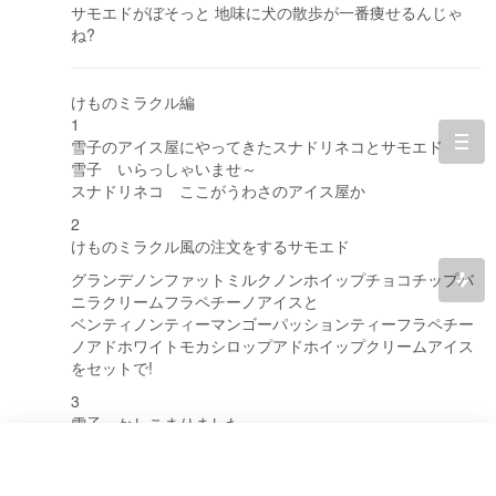
サモエドがぼそっと 地味に犬の散歩が一番痩せるんじゃ
ね?
けものミラクル編
1
雪子のアイス屋にやってきたスナドリネコとサモエド
togg
雪子 いらっしゃいませ～
navi
スナドリネコ ここがうわさのアイス屋か
2
けものミラクル風の注文をするサモエド
グランデノンファットミルクノンホイップチョコチップバ
ニラクリームフラペチーノアイスと
ベンティノンティーマンゴーパッションティーフラペチー
ノアドホワイトモカシロップアドホイップクリームアイス
をセットで!
3
雪子 かしこまりました～
少々おまちください～
なにィ!?あるのか!? おどろくサモエド
4