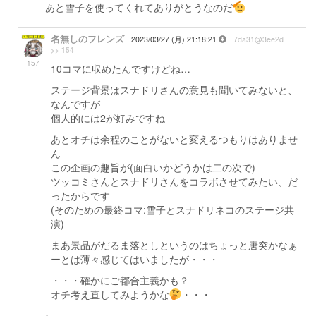
あと雪子を使ってくれてありがとうなのだ
名無しのフレンズ
2023/03/27 (月) 21:18:21
7da31@3ee2d
>> 154
157
10コマに収めたんですけどね…
ステージ背景はスナドリさんの意見も聞いてみないと、
なんですが
個人的には2が好みですね
あとオチは余程のことがないと変えるつもりはありませ
ん
この企画の趣旨が(面白いかどうかは二の次で)
ツッコミさんとスナドリさんをコラボさせてみたい、だ
ったからです
(そのための最終コマ:雪子とスナドリネコのステージ共
演)
まあ景品がだるま落としというのはちょっと唐突かなぁ
ーとは薄々感じてはいましたが・・・
・・・確かにご都合主義かも？
オチ考え直してみようかな
・・・