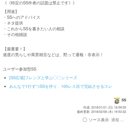
《《特定のSS作者の話題は禁止です》》
【用途】
・SSへのアドバイス
・ネタ提供
・これからSSを書きたい人の相談
・その他雑談
【最重要！】
過度の荒らしや罵詈雑言などは、黙って通報・非表示！
ユーザー参加型SS
[SS広場]フレンズと学ぶ〇〇シリーズ
みんなで1行ずつSSを作り、100レス目で完結させるスレ
SS
作成: 2018/01/21 (日) 16:59:55
最終更新: 2018/02/08 (木) 19:53:32
ソース表示
通報 ...