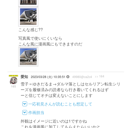
こんな感じ??
写真風で使いにくいなら
こんな風に漫画風にもできますのだ
愛知
>> 164
2023/03/28 (火) 10:35:51
49980@ca2c4
雪子＝ゆきだるま→ダルマ落としはセルリアン転生シリ
165
ーズを履修済みの読者なら行き着いてくれるはず
ーと信じてオチは変えないことにします
一応初見さんが読むことも想定して
作画担当
外観はイメージに近いのは1ですかね
これを漫画風に加工してもらえたらいいかと