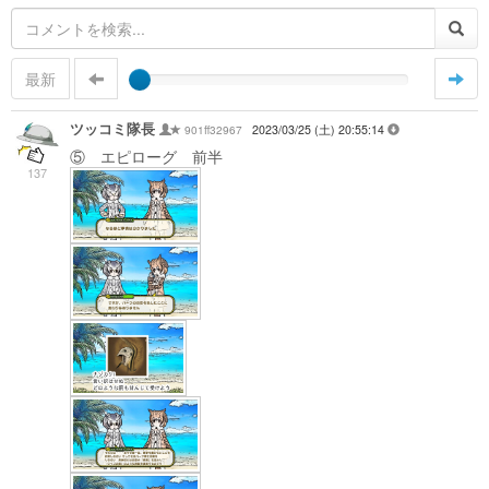
最新
ツッコミ隊長
901ff32967
2023/03/25 (土) 20:55:14
⑤ エピローグ 前半
137