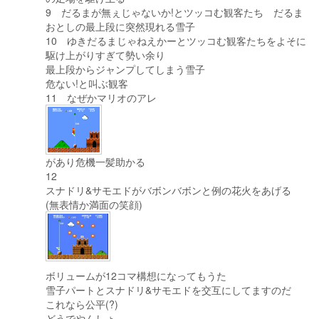
9 だるまが無ぇじゃないか!とツッコむ観客たち だるま
おとしの最上段に突然現れる雪子
10 ゆきだるまじゃねえかーとツッコむ観客たちをよそに
駆け上がりすぎて勢い余り
最上段からジャンプしてしまう雪子
危ない!と叫ぶ観客
11 なぜかマリオのアレ
があり危機一髪助かる
12
スナドリ&サモエドがバボンバボンと例の花火をあげる
(無表情か満面の笑顔)
ボリュームが12コマ構想になってもうた
雪子パートとスナドリ&サモエドを交互にしてますのだ
これなら公平(?)
どうでやんしょ