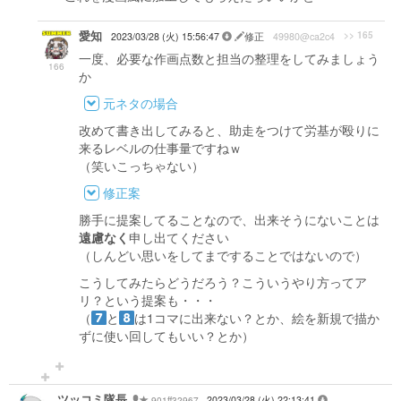
愛知
>> 165
2023/03/28 (火) 15:56:47
修正
49980@ca2c4
一度、必要な作画点数と担当の整理をしてみましょう
166
か
元ネタの場合
改めて書き出してみると、助走をつけて労基が殴りに
来るレベルの仕事量ですねｗ
（笑いこっちゃない）
修正案
勝手に提案してることなので、出来そうにないことは
遠慮なく
申し出てください
（しんどい思いをしてまですることではないので）
こうしてみたらどうだろう？こういうやり方ってア
リ？という提案も・・・
（
と
は1コマに出来ない？とか、絵を新規で描か
ずに使い回してもいい？とか）
ツッコミ隊長
901ff32967
2023/03/28 (火) 22:13:41