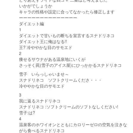
いかがでしょうか
キャラの性格や設定に合ってなかったら修正します
ーーーーーーーーーーーーーー
ダイエット編
1
ダイエットで甘いもの断ちを宣言するスナドリネコ
ダイエット王に俺はなる!!
王? 冷ややかな目のサモエド
2
痩せるサウナがある温泉地にいくが
さっそく罠(雪子のアイス屋)にひっかかるスナドリネコ
雪子 いらっしゃいませ～
スナドリネコ ソフトクリームくださ・・・
冷ややかな目のサモエド
3
我に返るスナドリネコ
スナドリネコ :ソフトクリームのソフトなしください!
雪子:は?
4
温泉客のホワイオンとともにカロリーゼロの空気を泣きな
がら食べるスナドリネコ