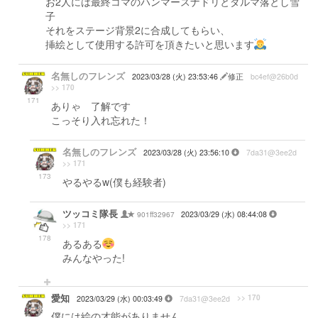
お2人には最終コマのハンマースナドリとダルマ落とし雪
子
それをステージ背景2に合成してもらい、
挿絵として使用する許可を頂きたいと思います
名無しのフレンズ
2023/03/28 (火) 23:53:46
修正
bc4ef@26b0d
>> 170
171
ありゃ 了解です
こっそり入れ忘れた！
名無しのフレンズ
2023/03/28 (火) 23:56:10
7da31@3ee2d
>> 171
173
やるやるw(僕も経験者)
ツッコミ隊長
901ff32967
2023/03/29 (水) 08:44:08
>> 171
178
あるある
みんなやった!
愛知
>> 170
2023/03/29 (水) 00:03:49
7da31@3ee2d
僕には絵の才能がありません