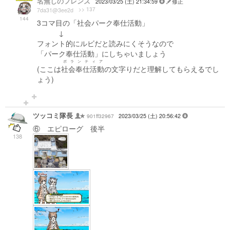
名無しのフレンズ
2023/03/25 (土) 21:34:59
修正
>> 137
7da31@3ee2d
144
3コマ目の「社会パーク奉仕活動」
↓
フォント的にルビだと読みにくそうなので
「パーク奉仕活動」にしちゃいましょう
ボランティア
(ここは
社会奉仕活動
の文字りだと理解してもらえるでし
ょう)
ツッコミ隊長
901ff32967
2023/03/25 (土) 20:56:42
⑥ エピローグ 後半
138