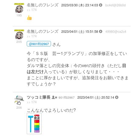
名無しのフレンズ
2023/03/30 (木) 23:14:03
bc4ef@26b0d
>> 174
195
名無しのフレンズ
2023/04/01 (土) 15:51:58
49980@ca2c4
>> 174
205
さん
@901ff32967
今「ＳＳ版 芸ー1グランプリ」の加筆修正をしてい
るのですが、
ダルマ落としの完全体：今のverの頭付き（ただし
目
は左だけ
入っている）が欲しくなりまして・・・
まことに厚かましいですが、追加発注をお願いできま
すでしょうか？
ツッコミ隊長
901ff32967
2023/04/01 (土) 20:52:14
>> 174
206
こんなんでよろしいのだ?