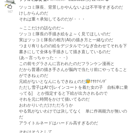
ツッコミ隊長、背景しかやんないよは不平等すぎるのだ
167
けしからんのだ
それは重々承知してるのだが・・・
～ここだけの話なのだ～
ツッコミ隊長の手描き絵をよ～く見てほしいのだ
実はツッコミ隊長の相方(AI)の描き方と一緒なのだ
つまり有りものの絵をデジタルでつなぎ合わせてそれを下
書きにして全体を手描きして描き直しているのだ
(あ～言っちゃった・・・)
この前モグラさんに言われたのだフランケン漫画と
だから普通の描き手さんが脳内で当たり前にやってること
ができねぇのだ
元絵がないとなんにもできねぇのだ
ﾅｻｹﾅｲﾉﾀﾞ
ただし雪子はAIで[レインコートを着た女の子 自転車に乗
ってる] とか指定すると下絵が出力されるので
それを元に時間をかけて描いてるのだ
おわかりいただけただろうか
やる気がないわけでは決してなく 単に作画能力が無いの
だ
アライトルネードはハードル高すぎるのだ
それはそうとして