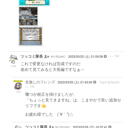
ツッコミ隊長
>> 138
901ff32967
2023/03/25 (土) 21:09:58
これで変更なければ完成ですのだ
140
改めて見てみると大長編ですなぁ～
名無しのフレンズ
2023/03/25 (土) 21:43:00
7da31@3ee2d
>> 140
145
幾つか校正を掛けましたが、
「ちょっと見てきますね」は、こまやかで良い追加セ
リフです
お疲れ様でした (´∀｀*)△
ツッコミ隊長
901ff32967
2023/03/26 (日) 16:32:41