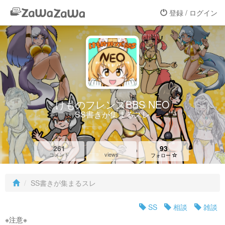
登録 / ログイン
けものフレンズBBS NEO
SS書きが集まるスレ
261
93
views
コメント
フォロー
SS書きが集まるスレ
SS
相談
雑談
※注意※