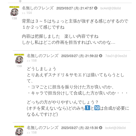
名無しのフレンズ
2023/03/27 (月) 21:47:57
bc4ef@26b0d
>> 154
158
背景は３～５はちょっと主張が強すぎる感じがするので
１か２って感じですね
内容は把握しました 楽しい内容ですね
しかし私はどこの作画を担当すればいいのかな…
名無しのフレンズ
2023/03/27 (月) 21:59:22
7da31@3ee2d
>> 158
159
どうしましょう
とりあえずスナドリ＆サモエドは描いてもらうとし
て、
・コマごとに担当を振り分けた方が良いのか、
・キャラで担当分けして合成した方が良いのか・・・
どっちの方がやりやすいんでしょう？
(オチを変えないなら)どのみち
と
は合成が必要に
なるんですけど)
名無しのフレンズ
2023/03/27 (月) 22:15:30
bc4ef@26b0d
>> 158