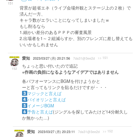
151
背景が超省エネ（ライブ会場外観とステージ上の２枚）で
済んだ一方、
キャラ数がエラいことになってしまいましたｗ
もし削るなら
1.細かい差分のあるＰＰＰの審査風景
2.出場者を1～２組減らすか、別のフレンズに差し替えても
いいかもしれません
愛知
>> 151
2023/03/27 (月) 20:21:56
7da31@3ee2d
ちょっと思い付いたので追記
152
※
作画の負担になるようなアイデアではありません
各パフオーマンスにBGMを付けようかと
ーと言ってもリンクを貼るだけですが・・・
マジックと言えば
バイオリンと言えば
イメージBGM
予告と言えば
(ジングルを探してみたけど14分耐久し
か無かった…)
愛知
>> 152
2023/03/27 (月) 20:23:11
7da31@3ee2d