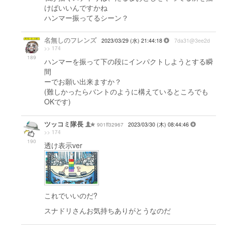
けばいいんですかね
ハンマー振ってるシーン？
名無しのフレンズ
2023/03/29 (水) 21:44:18
7da31@3ee2d
>> 174
189
ハンマーを振って下の段にインパクトしようとする瞬
間
ーでお願い出来ますか？
(難しかったらバントのように構えているところでも
OKです)
ツッコミ隊長
901ff32967
2023/03/30 (木) 08:44:46
>> 174
190
透け表示ver
これでいいのだ?
スナドリさんお気持ちありがとうなのだ