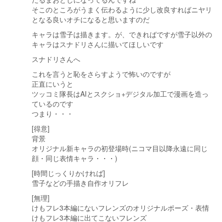
そこのところがうまく伝わるように少し改良すればニヤリ
となる良いオチになると思いますのだ
キャラは雪子は描きます。が、できればですが雪子以外の
キャラはスナドリさんに描いてほしいです
スナドリさんへ
これを言うと恥をさらすようで怖いのですが
正直にいうと
ツッコミ隊長はAIとスクショ+デジタル加工で漫画を造っ
ているのです
つまり・・・
[得意]
背景
オリジナル新キャラの初登場時(ニコマ目以降永遠に同じ
顔・同じ表情キャラ・・・)
[時間じっくりかければ]
雪子などの手描き自作オリフレ
[無理]
けもフレ3本編にないフレンズのオリジナルポーズ・表情
けもフレ3本編に出てこないフレンズ