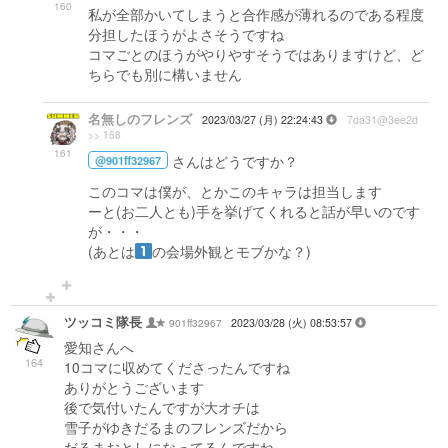
160
私が全部かいてしまうと合作感が薄れるのである程度
分担したほうがよさそうですね
コマごとのほうがやりやすそうではありますけど、ど
ちらでも別に構いません
名無しのフレンズ
2023/03/27 (月) 22:24:43
7da31@3ee2d
>> 158
161
さんはどうですか？
@901ff32967
このコマは僕が、とかこのキャラは担当します
ーと(お二人とも)手を挙げてくれると話が早いのです
が・・・
(あとは
の会場外観とモブかな？)
ツッコミ隊長
901ff32967
2023/03/28 (火) 08:53:57
愛知さんへ
164
10コマに収めてくださったんですね
ありがとうございます
後で気付いたんですが大オチは
雪子がゆきだるまのフレンズだから
だるまおとしになってるんですね