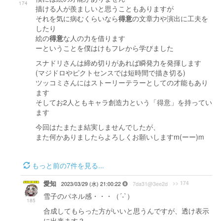
174
描ける人が羨ましいと思うこともありますが
それを気に病むくらいなら
得意
の文章力や演出に工夫を
したり
絵の
得意
な人の力を借ります
ーということを僕はけもフレから学びました
スナドリさんは締め切りがあれば瞬発力を発揮します
(マジドロやピクトセンスでは短時間で描き切る)
ツッコミさんにはストーリーテラーとしての才能もあり
ます
そしてお2人ともキャラ創造力という「得意」を持ってい
ます
今回はたまたま結実しませんでしたが、
また何かありましたらよろしくお願いしますm(ーー)m
もっと前の7件を見る...
愛知
>> 174
2023/03/29 (水) 21:00:22
7da31@3ee2d
雪子のパネル感・・・（´-`）
185
合成してもらった方がいいと思うんですが、透け表示
に出来ます？