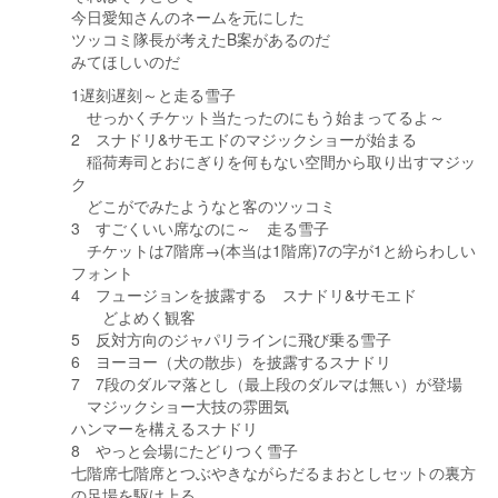
今日愛知さんのネームを元にした
ツッコミ隊長が考えたB案があるのだ
みてほしいのだ
1遅刻遅刻～と走る雪子
せっかくチケット当たったのにもう始まってるよ～
2 スナドリ&サモエドのマジックショーが始まる
稲荷寿司とおにぎりを何もない空間から取り出すマジッ
ク
どこがでみたようなと客のツッコミ
3 すごくいい席なのに～ 走る雪子
チケットは7階席→(本当は1階席)7の字が1と紛らわしい
フォント
4 フュージョンを披露する スナドリ&サモエド
どよめく観客
5 反対方向のジャパリラインに飛び乗る雪子
6 ヨーヨー（犬の散歩）を披露するスナドリ
7 7段のダルマ落とし（最上段のダルマは無い）が登場
マジックショー大技の雰囲気
ハンマーを構えるスナドリ
8 やっと会場にたどりつく雪子
七階席七階席とつぶやきながらだるまおとしセットの裏方
の足場を駆け上る