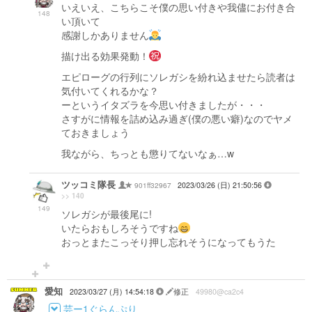
いえいえ、こちらこそ僕の思い付きや我儘にお付き合
148
い頂いて
感謝しかありません
描け出る効果発動！
エピローグの行列にソレガシを紛れ込ませたら読者は
気付いてくれるかな？
ーというイタズラを今思い付きましたが・・・
さすがに情報を詰め込み過ぎ(僕の悪い癖)なのでヤメ
ておきましょう
我ながら、ちっとも懲りてないなぁ…w
ツッコミ隊長
901ff32967
2023/03/26 (日) 21:50:56
>> 140
149
ソレガシが最後尾に!
いたらおもしろそうですね
おっとまたこっそり押し忘れそうになってもうた
愛知
2023/03/27 (月) 14:54:18
修正
49980@ca2c4
芸ー1ぐらんぷり