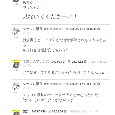
あちゃー
153
やってもたー
見ないでくださーい！
ツッコミ隊長
901ff32967
2023/03/27 (月) 20:45:48
>> 152
155
新規書くと こっそりがなぜか解除されちゃうあるあ
る
もう打合せ場所変えちゃう?
名無しのフレンズ
2023/03/27 (月) 21:01:32
7da31@3ee2d
>> 152
156
どこに変えてもやることやったら同じことなんよw
ツッコミ隊長
901ff32967
2023/03/28 (火) 08:17:03
>> 152
162
ツッコミ隊長のツイッターアカとか思ったのだ
使いにくいからダメかなやっぱ
愛知
>> 152
2023/03/28 (火) 08:22:36
49980@ca2c4