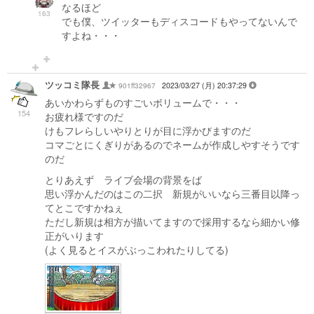
なるほど
163
でも僕、ツイッターもディスコードもやってないんで
すよね・・・
ツッコミ隊長
901ff32967
2023/03/27 (月) 20:37:29
あいかわらずものすごいボリュームで・・・
154
お疲れ様ですのだ
けもフレらしいやりとりが目に浮かびますのだ
コマごとにくぎりがあるのでネームが作成しやすそうです
のだ
とりあえず ライブ会場の背景をば
思い浮かんだのはこの二択 新規がいいなら三番目以降っ
てとこですかねぇ
ただし新規は相方が描いてますので採用するなら細かい修
正がいります
(よく見るとイスがぶっこわれたりしてる)