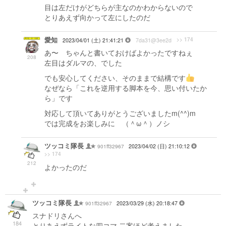
目は左だけがどちらが主なのかわからないので
とりあえず向かって左にしたのだ
愛知
>> 174
2023/04/01 (土) 21:41:21
7da31@3ee2d
あ〜 ちゃんと書いておけばよかったですねぇ
208
左目はダルマの、でした
でも安心してください、そのままで結構です
なぜなら「これを逆用する脚本を今、思い付いたか
ら」です
対応して頂いてありがとうございましたm(^^)m
では完成をお楽しみに （＾ω＾）ノシ
ツッコミ隊長
901ff32967
2023/04/02 (日) 21:10:12
>> 174
212
よかったのだ
ツッコミ隊長
901ff32967
2023/03/29 (水) 20:18:47
スナドリさんへ
184
とりあえずライトな四コマ 二案ほど考えました