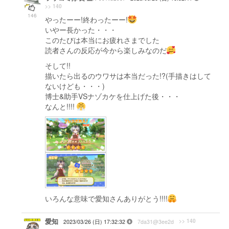
>> 140
146
やったーー!終わったーー!
いやー長かった・・・
このたびは本当にお疲れさまでした
読者さんの反応が今から楽しみなのだ
そして!!
描いたら出るのウワサは本当だった!?(手描きはして
ないけども・・・)
博士&助手VSナゾカケを仕上げた後・・・
なんと!!!!
いろんな意味で愛知さんありがとう!!!!
愛知
>> 140
2023/03/26 (日) 17:32:32
7da31@3ee2d