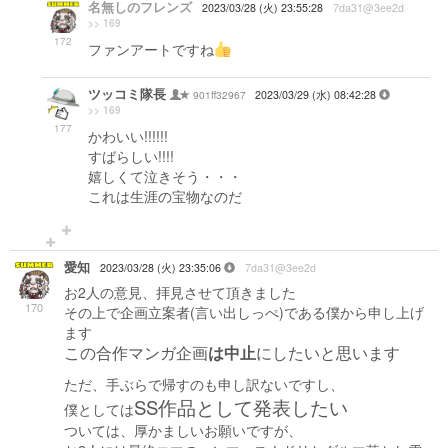
名無しのフレンズ
2023/03/28 (火) 23:55:28
7da31@3ee2d
>> 169
172
ファンアートですね
ツッコミ隊長
901ff32967
2023/03/29 (水) 08:42:28
>> 169
177
かわいい!!!!!!
すばらしい!!!!
嬉しくて泣きそう・・・
これは生涯の宝物なのだ
愛知
2023/03/28 (火) 23:35:06
7da31@3ee2d
お2人の意見、拝見させて頂きました
170
その上で企画立案者(言い出しっぺ)である僕から申し上げ
ます
この合作マンガ企画
は中止
にしたいと思います
ただ、手ぶらで帰すのも申し訳ないですし、
SS作品として発表したい
僕としては
ついては、厚かましいお願いですが、