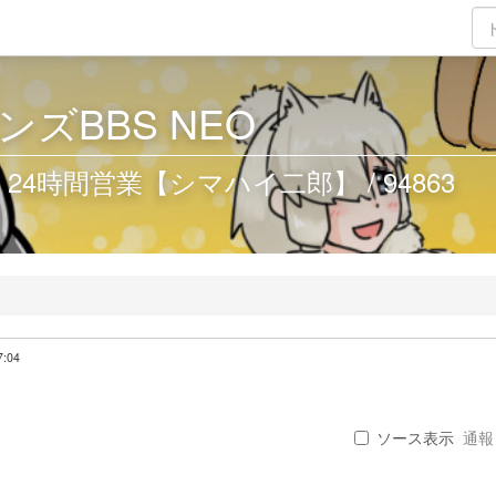
ズBBS NEO
4時間営業【シマハイ二郎】 / 94863
7:04
）
ソース表示
通報 .