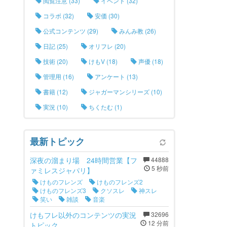
閲覧注意 (33)
イベント (32)
コラボ (32)
安価 (30)
公式コンテンツ (29)
みんみ教 (26)
日記 (25)
オリフレ (20)
技術 (20)
けもV (18)
声優 (18)
管理用 (16)
アンケート (13)
書籍 (12)
ジャガーマンシリーズ (10)
実況 (10)
ちくたむ (1)
最新トピック
深夜の溜まり場 24時間営業【フ
44888
5 秒前
ァミレスジャパリ】
けものフレンズ
けものフレンズ2
けものフレンズ3
クソスレ
神スレ
笑い
雑談
音楽
けもフレ以外のコンテンツの実況
32696
12 分前
トピック