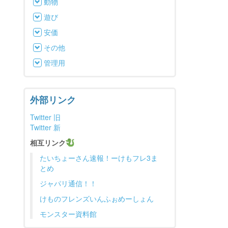
動物
遊び
安価
その他
管理用
外部リンク
Twitter 旧
Twitter 新
相互リンク
たいちょーさん速報！ーけもフレ3ま
とめ
ジャパリ通信！！
けものフレンズいんふぉめーしょん
モンスター資料館