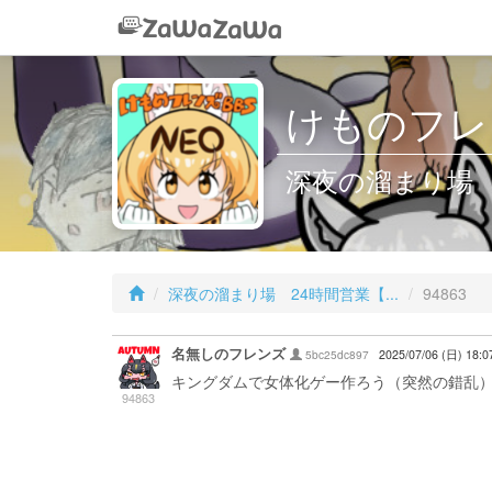
けものフレン
深夜の溜まり場 2
深夜の溜まり場 24時間営業【...
94863
名無しのフレンズ
5bc25dc897
2025/07/06 (日) 18:0
キングダムで女体化ゲー作ろう（突然の錯乱
94863