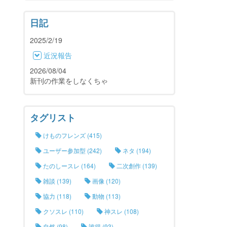
日記
2025/2/19
近況報告
2026/08/04
新刊の作業をしなくちゃ
タグリスト
けものフレンズ (415)
ユーザー参加型 (242)
ネタ (194)
たのしースレ (164)
二次創作 (139)
雑談 (139)
画像 (120)
協力 (118)
動物 (113)
クソスレ (110)
神スレ (108)
自然 (98)
誰得 (93)