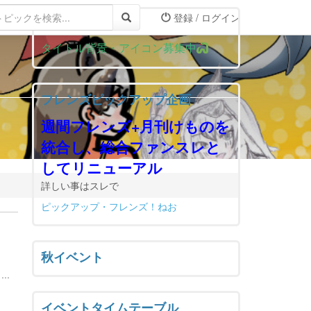
登録 / ログイン
おしらせ
タイトル背景・アイコン募集中
フレンズピックアップ企画
週間フレンズ+月刊けものを
統合し、総合ファンスレと
してリニューアル
詳しい事はスレで
ピックアップ・フレンズ！ねお
秋イベント
..
イベントタイムテーブル