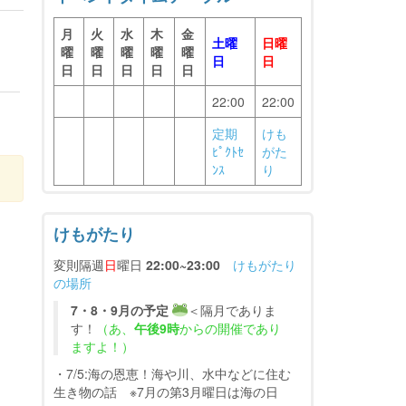
月
火
水
木
金
土曜
日曜
曜
曜
曜
曜
曜
日
日
日
日
日
日
日
22:00
22:00
定期
けも
ﾋﾟｸﾄｾ
がた
ﾝｽ
り
けもがたり
変則隔週
日
曜日
22:00~23:00
けもがたり
の場所
7・8・9月の予定
＜隔月でありま
す！
（あ、
午後9時
からの開催であり
ますよ！）
・7/5:海の恩恵！海や川、水中などに住む
生き物の話 ※7月の第3月曜日は海の日