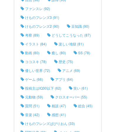
ファンスレ (92)
けものフレンズ3 (91)
けものフレンズ2 (90)
豆知識 (90)
考察 (89)
どうしてこうなった (87)
イラスト (84)
楽しい地獄 (81)
動画 (80)
癒し (80)
SS (78)
ココスキ (78)
歴史 (75)
優しい世界 (72)
アニメ (69)
ゲーム (66)
アプリ (64)
投稿主はIQ30以下 (62)
笑い (61)
元動物 (59)
クロスオーバー (55)
質問 (51)
相談 (47)
総合 (45)
音楽 (42)
感想 (41)
けものフレンズぱびりおん (33)