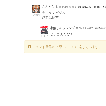
さんどら
ThunderDragon
2025/07/06 (日) 18:12:3
女・キングダム
94866
愛称は除菌
名無しのフレンズ
5bc25dc897
2025/07/
じょきんだむ！
94867
コメント番号の上限 100000 に達しています。