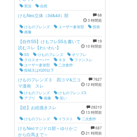
実況
自然
けもNeo立体（3d&4d）部
68
3 時間前
けものフレンズ
ユーザー参加型
技術
画像
【自作SS】けもフレSSを書いて
19
10 時間前
読むスレ【わいわい】
SS
けものフレンズ
オリフレ
クロスオーバー
ネタ
ファンスレ
ユーザー参加型
二次創作
投稿主はIQ30以下
けものフレンズ３ 四コマ&三コ
7627
12 時間前
マ漫画 スレ
けものフレンズ
けものフレンズ3
アプリ
画像
笑い
【絵】お絵描きスレ
28210
13 時間前
けものフレンズ
イラスト
二次創作
けもNeoマジドロ部～ゆりかご
687
21 時間前
から白馬まで～