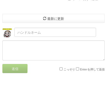
最新に更新
送信
こっそり
Enterを押して送信