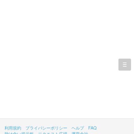
togg
navi
利用規約
プライバシーポリシー
ヘルプ
FAQ
助け合い掲示板
リクエスト広場
運営会社