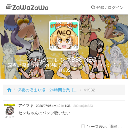
登録 / ログイン
けものフレンズBBS NEO
深夜の溜まり場 24時間営業【ファミレスジャパリ】 /
41932
深夜の溜まり場 24時間営業【...
41932
アイマキ
2026/07/08 (水) 21:11:33
202ea@fa523
センちゃんのパンツ吸いたい
41932
ソース表示
通報 ...