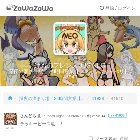
登録 / ログイン
けものフレンズBBS NEO
深夜の溜まり場 24時間営業【ファミレスジャパリ】 /
41940
深夜の溜まり場 24時間営業【...
41938
41940
さんどら
>> 41938
ThunderDragon
2026/07/08 (水) 21:31:44
ラッキービース魚…！
41940
ソース表示
通報 ...