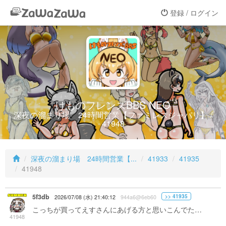
登録 / ログイン
けものフレンズBBS NEO
深夜の溜まり場 24時間営業【ファミレスジャパリ】 /
41948
深夜の溜まり場 24時間営業【...
41933
41935
41948
5f3db
>> 41935
2026/07/08 (水) 21:40:12
944a6@6eb60
こっちが買ってえすさんにあげる方と思いこんでた…
41948