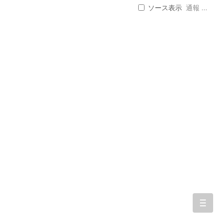
ソース表示
通報 ...
togg
navi