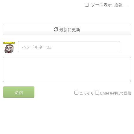
ソース表示
通報 ...
最新に更新
送信
こっそり
Enterを押して送信