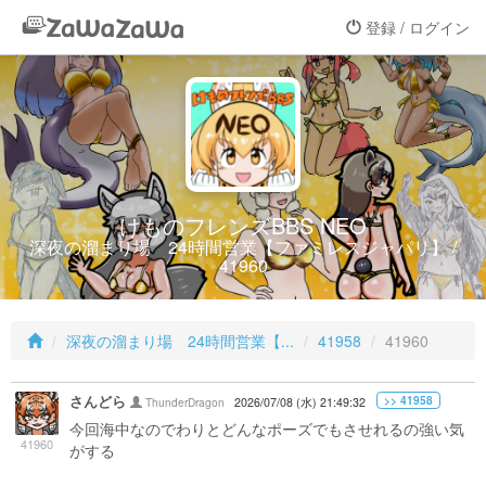
登録 / ログイン
けものフレンズBBS NEO
深夜の溜まり場 24時間営業【ファミレスジャパリ】 /
41960
深夜の溜まり場 24時間営業【...
41958
41960
さんどら
>> 41958
ThunderDragon
2026/07/08 (水) 21:49:32
今回海中なのでわりとどんなポーズでもさせれるの強い気
41960
がする