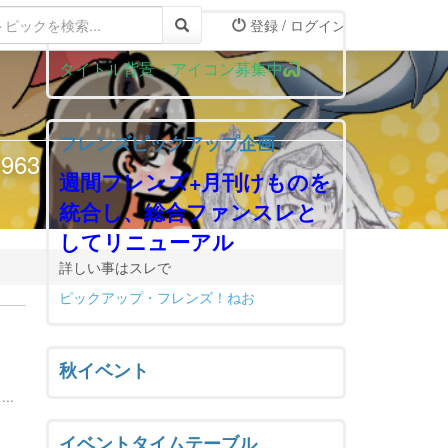
登録 / ログイン
おしらせ
タイトル背景・アイコン募集中
フレンズピックアップ企画
63
週間フレンズ+月刊けものを
統合し、総合ファンスレと
してリニューアル
詳しい事はスレで
ピックアップ・フレンズ！ねお
秋イベント
..
イベントタイムテーブル