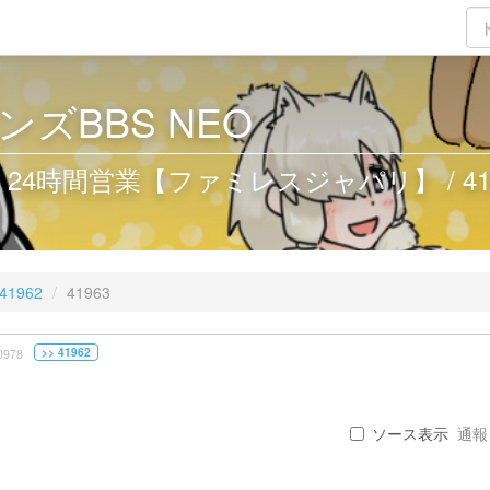
ズBBS NEO
4時間営業【ファミレスジャパリ】 / 419
41962
41963
>> 41962
0978
ソース表示
通報 .