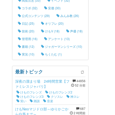
閲覧注意 (33)
イベント (32)
コラボ (32)
安価 (30)
公式コンテンツ (29)
みんみ教 (26)
日記 (25)
オリフレ (20)
技術 (20)
けもV (18)
声優 (18)
管理用 (16)
アンケート (13)
書籍 (12)
ジャガーマンシリーズ (10)
実況 (10)
ちくたむ (1)
最新トピック
深夜の溜まり場 24時間営業【フ
44856
52 分前
ァミレスジャパリ】
けものフレンズ
けものフレンズ2
けものフレンズ3
クソスレ
神スレ
笑い
雑談
音楽
けもNeoマジドロ部～ゆりかごか
687
2 時間前
ら白馬まで～