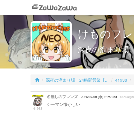
けものフレン
深夜の溜まり場 2
深夜の溜まり場 24時間営業【...
41938
名無しのフレンズ
2026/07/08 (水) 21:53:53
a1d6a@f
シーマン懐かしい
41963