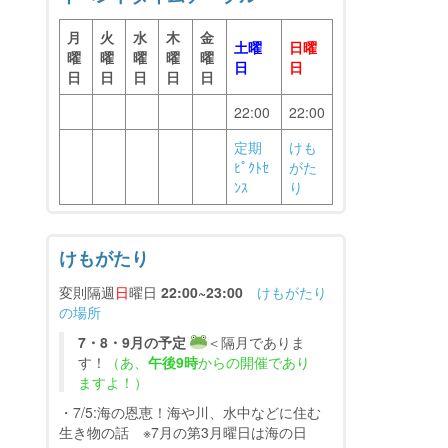
月
火
水
木
金
土曜
日曜
曜
曜
曜
曜
曜
日
日
日
日
日
日
日
22:00
22:00
定期
けも
ﾋﾟｸﾄｾ
がた
ﾝｽ
り
けもがたり
変則隔週
日
曜日
22:00~23:00
けもがたり
の場所
7・8・9月の予定
＜隔月でありま
す！
（あ、
午後9時
からの開催であり
ますよ！）
・7/5:海の恩恵！海や川、水中などに住む
生き物の話 ※7月の第3月曜日は海の日