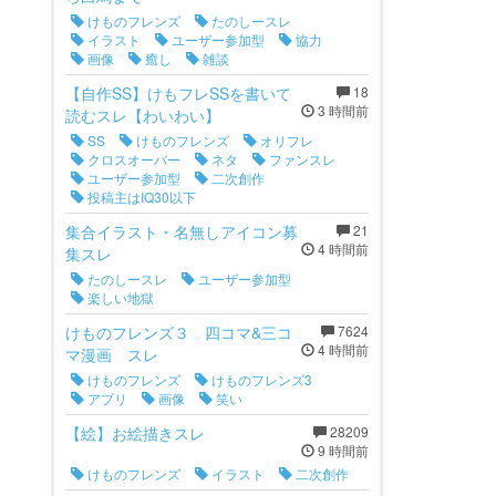
けものフレンズ
たのしースレ
イラスト
ユーザー参加型
協力
画像
癒し
雑談
【自作SS】けもフレSSを書いて
18
3 時間前
読むスレ【わいわい】
SS
けものフレンズ
オリフレ
クロスオーバー
ネタ
ファンスレ
ユーザー参加型
二次創作
投稿主はIQ30以下
集合イラスト・名無しアイコン募
21
4 時間前
集スレ
たのしースレ
ユーザー参加型
楽しい地獄
けものフレンズ３ 四コマ&三コ
7624
4 時間前
マ漫画 スレ
けものフレンズ
けものフレンズ3
アプリ
画像
笑い
【絵】お絵描きスレ
28209
9 時間前
けものフレンズ
イラスト
二次創作