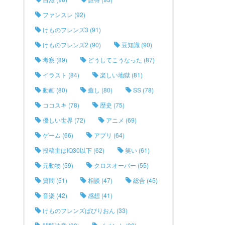
ファンスレ (92)
けものフレンズ3 (91)
けものフレンズ2 (90)
豆知識 (90)
考察 (89)
どうしてこうなった (87)
イラスト (84)
楽しい地獄 (81)
動画 (80)
癒し (80)
SS (78)
ココスキ (78)
歴史 (75)
優しい世界 (72)
アニメ (69)
ゲーム (66)
アプリ (64)
投稿主はIQ30以下 (62)
笑い (61)
元動物 (59)
クロスオーバー (55)
質問 (51)
相談 (47)
総合 (45)
音楽 (42)
感想 (41)
けものフレンズぱびりおん (33)