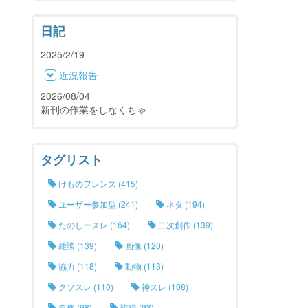
日記
2025/2/19
近況報告
2026/08/04
新刊の作業をしなくちゃ
タグリスト
けものフレンズ (415)
ユーザー参加型 (241)
ネタ (194)
たのしースレ (164)
二次創作 (139)
雑談 (139)
画像 (120)
協力 (118)
動物 (113)
クソスレ (110)
神スレ (108)
自然 (98)
誰得 (93)