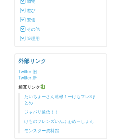
動物
遊び
安価
その他
管理用
外部リンク
Twitter 旧
Twitter 新
相互リンク
たいちょーさん速報！ーけもフレ3ま
とめ
ジャパリ通信！！
けものフレンズいんふぉめーしょん
モンスター資料館