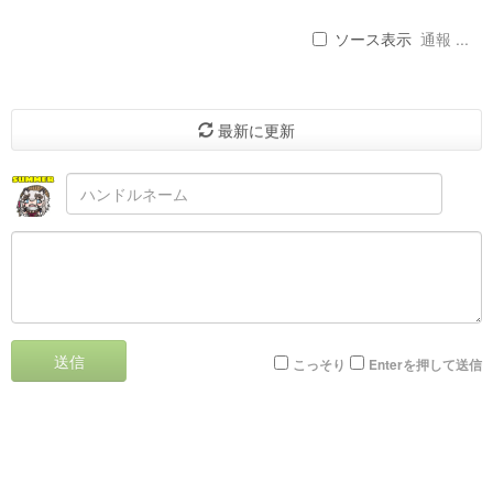
ソース表示
通報 ...
最新に更新
送信
こっそり
Enterを押して送信