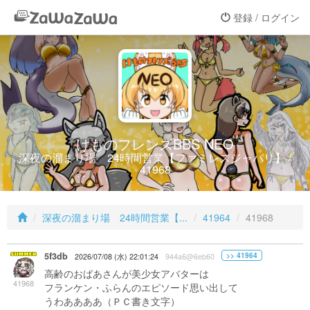
登録 / ログイン
けものフレンズBBS NEO
深夜の溜まり場 24時間営業【ファミレスジャパリ】 /
41968
深夜の溜まり場 24時間営業【...
41964
41968
5f3db
>> 41964
2026/07/08 (水) 22:01:24
944a6@6eb60
高齢のおばあさんが美少女アバターは
41968
フランケン・ふらんのエピソード思い出して
うわああああ（ＰＣ書き文字）