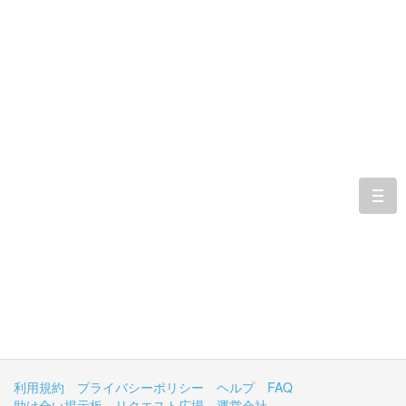
togg
navi
利用規約
プライバシーポリシー
ヘルプ
FAQ
助け合い掲示板
リクエスト広場
運営会社