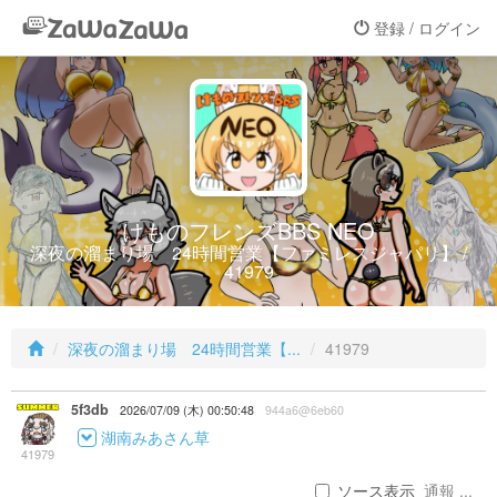
登録 / ログイン
けものフレンズBBS NEO
深夜の溜まり場 24時間営業【ファミレスジャパリ】 /
41979
深夜の溜まり場 24時間営業【...
41979
5f3db
2026/07/09 (木) 00:50:48
944a6@6eb60
湖南みあさん草
41979
ソース表示
通報 ...