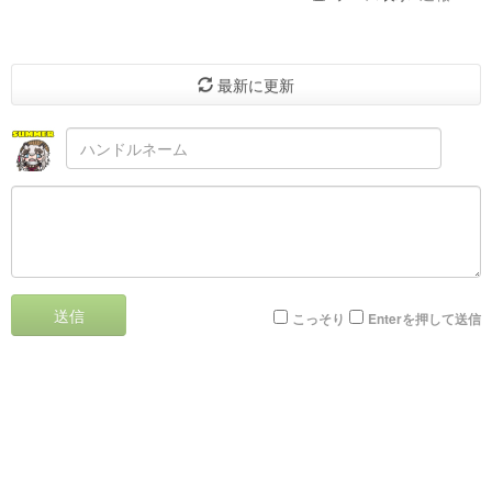
最新に更新
送信
こっそり
Enterを押して送信