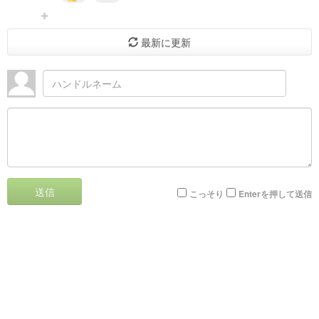
最新に更新
送信
こっそり
Enterを押して送信