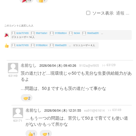
ソース表示
通報 ...
このコメントに反応した人
6c6e707455
99af15a5a1
9195bdfdc4
9e344
90e65ad2f0
...
ゲストユーザー 14 人
6c6e707455
9195bdfdc4
90e65ad2f0
...
ゲストユーザー 4 人
名前なし
>> 63129
2026/06/04 (木) 09:40:26
91f2a@ef905
茨の道だけど…現環境じゃ50でも充分な生姜供給能力があ
63149
るよ
…問題は、50まですらも茨の道だって事かな
2
名前なし
>> 63149
2026/06/04 (木) 12:31:55
ea91f@61614
…もう一つの問題は、苦労して50まで育てても使い道
63171
がないかもって所かな
1
1