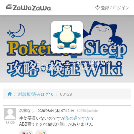
登録 / ログイン
ポケモンスリープ攻略・検証Wiki
雑談板/過去ログ16 / 63129
雑談板/過去ログ16
63129
名前なし
2026/06/04 (木) 07:10:14
80558@cd0dc
生姜要員いないのですが
茨の道ですか
？
63129
ABB育てたので飴337個しかありません
19
7