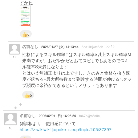
すかね
6
名前なし
>> 16
2026/01/27 (火) 14:13:44
6ea19@ce6ab
性格によるスキル確率↑はスキル確率S以上スキル確率M
17
未満ですが、おだやかだとおてスピ↓でもあるのでスキ
ル確率S未満になります
とはいえ無補正よりは上ですし、きのみと食材を拾う速
度が落ちる=最大所持数まで到達する時間が伸びる≒タッ
プ頻度に余裕ができるというメリットもあります
5
名前なし
2026/02/01 (日) 16:25:50
fa67b@c3e8c
雑談板より 使用感について
18
https://z.wikiwiki.jp/poke_sleep/topic/105/37397