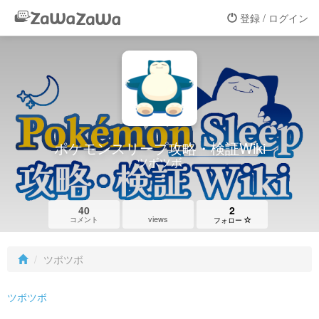
登録 / ログイン
ポケモンスリープ攻略・検証Wiki
ツボツボ
40
2
views
コメント
フォロー
ツボツボ
ツボツボ