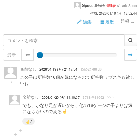
Spect
WakefulSpect
管理者
作成: 2026/01/19 (月) 18:52:44
通報 ...
編集
履歴
最新
名前なし
2026/01/19 (月) 21:17:54
15b52@86fd6
この子は所持数16個が気になるので所持数サブスキも欲し
3
いね
名前なし
>> 3
2026/01/20 (火) 14:30:37
3718f@61952
でも、かなり足が遅いから、他の16ゲージの子よりは気
6
にならないのである
3