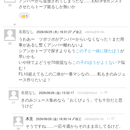
アンバーから追放されてしまったな……EXのFBカンスト
35
させたらトープ籠るしか無いか
1
名前なし
2026/06/25 (木) 18:31:27
修正
e8b9a@fb18c
うわあー ツボツボがアンバーからいなくなった！まだ用
36
事があるし暫くアンバー離れないよ
シアンかトープで探すよりもう
この子と一緒に寝たほう
が
早いかも
いや待てよどうせ70前提なら
この子のほうがよくない
？悩
む！
FL10超えてもこの二体が一番マシなの……私もきのみジュ
ース作りたいよ！
名前なし
>> 36
2026/06/26 (金) 13:32:17
103c6@0b4cd
きのみジュース集めなら「おくびょう」でも十分だと思
37
うけど
木主
>> 37
2026/06/26 (金) 18:30:14
修正
e8b9a@fb18c
そうですね……一応今週からそのまま出してるけど、
38