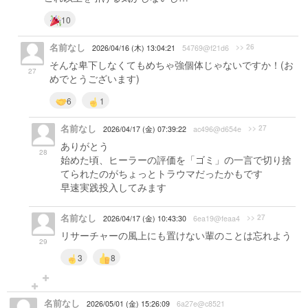
10
名前なし
>> 26
2026/04/16 (木) 13:04:21
54769@f21d6
そんな卑下しなくてもめちゃ強個体じゃないですか！(お
27
めでとうございます)
6
1
名前なし
>> 27
2026/04/17 (金) 07:39:22
ac496@d654e
ありがとう
28
始めた頃、ヒーラーの評価を「ゴミ」の一言で切り捨
てられたのがちょっとトラウマだったかもです
早速実践投入してみます
名前なし
>> 27
2026/04/17 (金) 10:43:30
6ea19@feaa4
リサーチャーの風上にも置けない輩のことは忘れよう
29
3
8
名前なし
2026/05/01 (金) 15:26:09
6a27e@c8521