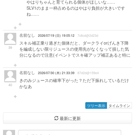
やはりちゃんと育てられる個体がほしいな……
SLV1のまま一枠占めるのはやはり負担が大きいです
ね……
名前なし
2026/07/19 (日) 19:05:12
7c8cd@2d23d
スキル補正乗り過ぎた個体だと、ダークライorげんき下降
39
を編成しない限りジュースの使用先がなくなって損した気
分になるので注意(イベントでスキ確アップ補正あると特に
名前なし
2026/07/30 (木) 21:33:39
87d2d@159e4
きのみジュースの確率下がった？ただ下振れしているだけ
40
かなあ
ツリー表示
タイムライン
最新に更新