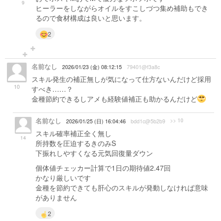
9
ヒーラーをしながらオイルをすこしづつ集め補助もでき
るので食材構成は良いと思います。
2
名前なし
2026/01/23 (金) 08:12:15
79401@f3a8c
スキル発生の補正無しが気になって仕方ないんだけど採用
10
すべき……？
金種節約できるしアメも経験値補正も助かるんだけど
名前なし
>> 10
2026/01/25 (日) 16:04:46
bdd1c@5b2b9
スキル確率補正全く無し
14
所持数を圧迫するきのみS
下振れしやすくなる元気回復量ダウン
個体値チェッカー計算で1日の期待値2.47回
かなり厳しいです
金種を節約できても肝心のスキルが発動しなければ意味
がありません
2