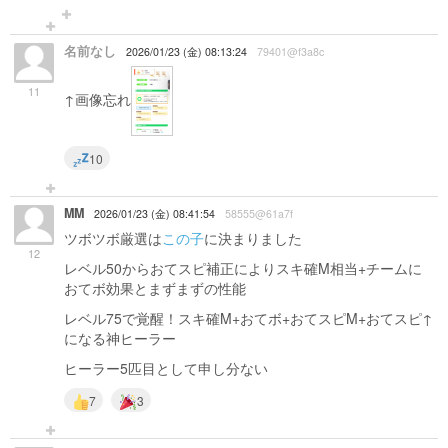
名前なし
2026/01/23 (金) 08:13:24
79401@f3a8c
11
↑画像忘れ
10
MM
2026/01/23 (金) 08:41:54
58555@61a7f
ツボツボ厳選は
この子
に決まりました
12
レベル50からおてスピ補正によりスキ確M相当+チームに
おてボ効果とまずまずの性能
レベル75で覚醒！スキ確M+おてボ+おてスピM+おてスピ↑
になる神ヒーラー
ヒーラー5匹目として申し分ない
7
3