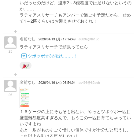
いだったのだけど、週末2～3億程度では足りないというの
か……。
ラティアスリサーチもアンバーで過ごす予定だから、せめ
て1～2匹くらいはお迎えさせておくれ！
名前なし
2026/04/13 (月) 17:14:49
e8b9a@fb18c
ラティアスリサーチで頑張ってたら
25
ツボツボ☆3が出た……！
3
名前なし
2026/04/16 (木) 06:54:04
ac496@65aeb
26
１６ゲージの上にそもそも出ない、やっとツボツボ一匹目
厳選難易度高すぎるんで、もうこの一匹目育てちゃってい
いですよね
あと一歩がものすごく惜しい個体ですが十分だと思うし、
これ以上を引ける気がしないし…