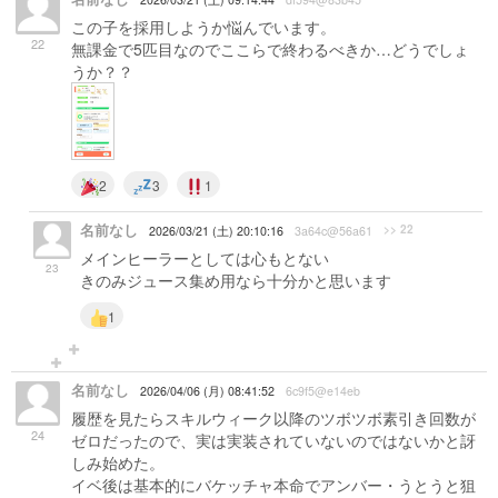
この子を採用しようか悩んでいます。
22
無課金で5匹目なのでここらで終わるべきか…どうでしょ
うか？？
2
3
1
名前なし
>> 22
2026/03/21 (土) 20:10:16
3a64c@56a61
メインヒーラーとしては心もとない
23
きのみジュース集め用なら十分かと思います
1
名前なし
2026/04/06 (月) 08:41:52
6c9f5@e14eb
履歴を見たらスキルウィーク以降のツボツボ素引き回数が
24
ゼロだったので、実は実装されていないのではないかと訝
しみ始めた。
イベ後は基本的にバケッチャ本命でアンバー・うとうと狙