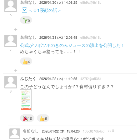
名前なし
2026/01/20 (火) 14:08:25
e8b9a@fb18c
＜☆1寝顔の話＞
5
5
名前なし
2026/01/21 (水) 12:06:48
e8b9a@fb18c
公式がツボツボのきのみジュースの演出を公開した！
7
めちゃくちゃ凝ってる……！！
4
ふじたく
2026/01/22 (木) 11:10:55
427f2@a5361
この子どうなんでしょうか?？食材偏りすぎ？？
8
10
6
名前なし
>> 8
2026/01/22 (木) 13:04:20
103c6@0b4cd
おてボスキMおてMで優秀なツボツボです