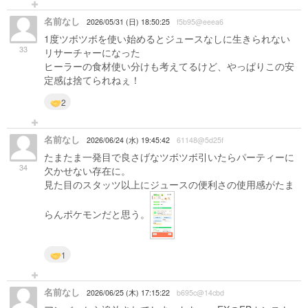
名前なし
2026/05/31 (日) 18:50:25
f5b95@eeea6
1度ツボツボを使い始めるとジュースなしに生きられない
33
リサーチャーになった
ヒーラーの食材使い分けも考えてるけど、やっぱりこの安
定感は捨てられねぇ！
2
名前なし
2026/06/24 (水) 19:45:42
61148@5d25f
たまたま一発目で良さげなツボツボ引いたらパーティーに
34
欠かせない存在に。
見た目のスタッツ以上にジュースの便利さの使用感がたま
らんポケモンだと思う。
1
名前なし
2026/06/25 (木) 17:15:22
b695c@14cbd