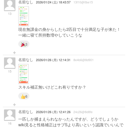
名前なし
2026/01/24 (土) 18:43:57
13f10@0be15
13
現在無課金の身からしたら2匹目で十分満足な子が来た！
一緒に寝て所持数増やしていこうな
3
名前なし
2026/01/26 (月) 12:14:31
8e4b6@8d901
15
スキル補正無いけどこれ有りですか？
6
名前なし
2026/01/26 (月) 12:41:26
24c26@8d8fe
一匹しか捕まえられなかったんですが、どうでしょうか
16
wiki見ると性格補正はサブSより高いという認識でいいんで