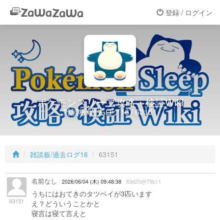
登録 / ログイン
ポケモンスリープ攻略・検証Wiki
雑談板/過去ログ16 / 63151
雑談板/過去ログ16
63151
名前なし
2026/06/04 (木) 09:48:38
83d20@75b11
うちにはおてきのタツベイが3匹います
63151
え？どういうことかと
寝言は寝て言えと