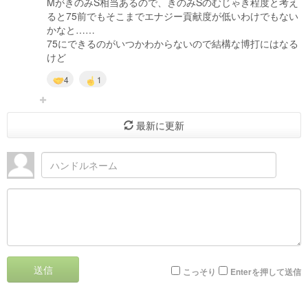
MがきのみS相当あるので、きのみSのむじゃき程度と考え
ると75前でもそこまでエナジー貢献度が低いわけでもない
かなと……
75にできるのがいつかわからないので結構な博打にはなる
けど
4
1
最新に更新
送信
こっそり
Enterを押して送信