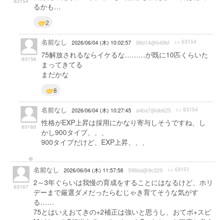
63154
るかも…
2
名前なし
>> 63154
2026/06/04 (木) 10:02:57
96d14@b49bf
75解放されるならイケるな………が既に10匹くらいた
63156
まってきてる
まだかな
8
名前なし
>> 63154
2026/06/04 (木) 10:27:45
a4ba7@db625
性格がEXP上昇は採用にかなり寄与しそうですね、し
63160
かし900タイプ、、、
900タイプだけど、EXP上昇、、、
名前なし
>> 63151
2026/06/04 (木) 11:57:58
596bd@9c329
2～3年ぐらいは我慢の育成をすることにはなるけど、ホリ
63167
デーまで厳選ダメだったらむじゃき育てそうな気がす
る……
75とはいえおてきの+2補正は強いと思うし、おてボ+スピ