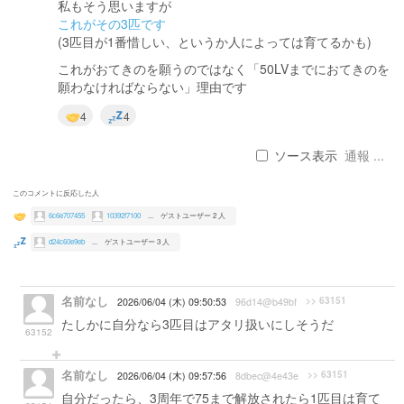
私もそう思いますが
これが
その
3匹です
(3匹目が1番惜しい、というか人によっては育てるかも)
これがおてきのを願うのではなく「50LVまでにおてきのを
願わなければならない」理由です
4
4
ソース表示
通報 ...
このコメントに反応した人
6c6e707455
10392f7100
...
ゲストユーザー 2 人
d24c60e9eb
...
ゲストユーザー 3 人
名前なし
>> 63151
2026/06/04 (木) 09:50:53
96d14@b49bf
たしかに自分なら3匹目はアタリ扱いにしそうだ
63152
名前なし
>> 63151
2026/06/04 (木) 09:57:56
8dbec@4e43e
自分だったら、3周年で75まで解放されたら1匹目は育て