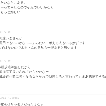
みたいなとこある。
いーって幸せなのでそれでいいかなと
にもっと嬉しい
>> 72156
間違いませんが
運用でもいいかな……」みたいに考える人もいるはずです
見るではないので木主さんの意見も一理あると思います
>> 72156
年新規追加無しだから
追加完了扱いされてたらやだなー
最終進化並に強くなるならそれで我慢しろと言われてもまあ我慢できる
>> 72195
d588
と被らせちゃダメだったよなぁ