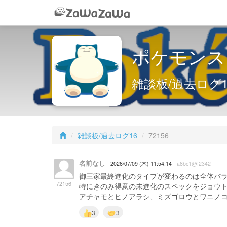
ポケモンス
雑談板/過去ログ16 
雑談板/過去ログ16
72156
名前なし
2026/07/09 (木) 11:54:14
a8bc1@f2342
御三家最終進化のタイプが変わるのは全体バ
72156
特にきのみ得意の未進化のスペックをジョウ
アチャモとヒノアラシ、ミズゴロウとワニノコ
3
3