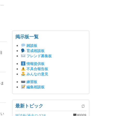
..
掲示板一覧
雑談板
育成相談板
目
フレンド募集板
情報提供板
不具合報告板
みんなの意見
練習板
いま
編集相談板
最新トピック
てい
雑談板/過去ログ16
80009