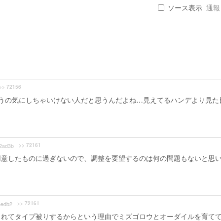
ソース表示
通報 .
>> 72156
うの気にしちゃいけない人だと思うんだよね…見えてるハンデより見た
>> 72161
2ad3b
用意したものに過ぎないので、調整を要望するのは何の問題もないと思
>> 72161
edb2
くれてタイプ被りするからという理由でミズゴロウとオーダイルを育て