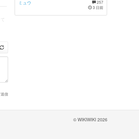
ミュウ
257
3 日前
して
て送信
© WIKIWIKI 2026