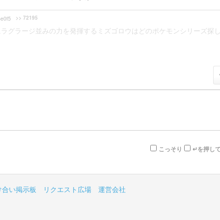
>> 72195
e0f5
にラグラージ並みの力を発揮するミズゴロウはどのポケモンシリーズ探
こっそり
↵を押し
け合い掲示板
リクエスト広場
運営会社