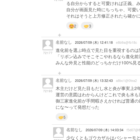
る自分からすると可愛ければ正義、
自分が画面見た時にちっちゃ、可愛
それはそうと上方修正されたら確か
2
3
名前なし
2026/07/09 (木) 12:41:18
e8b9a@fb18c
進化前を選ぶ時点で見た目を重視するのは
72177
「リボン込みでそこそこやれるなら進化前
みんな外見と性能のどっちかだけ100%
名前なし
2026/07/09 (木) 13:32:43
a8bc1@0fea2
木主だけど見た目もだし水と炎が事実上2
72195
運営の意図はわからんけどこれで炎も水も
御三家進化前が手間暇さえかければ普通の
にな〜って発想だった
5
名前なし
2026/07/09 (木) 14:03:34
f5d07@8
少なくともゴウカザルはバシャーモ