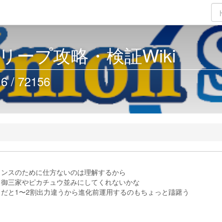
リープ攻略・検証Wiki
/ 72156
ランスのために仕方ないのは理解するから
ト御三家やピカチュウ並みにしてくれないかな
だと1〜2割出力違うから進化前運用するのもちょっと躊躇う