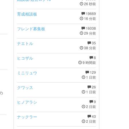
26 秒前
育成相談板
19669
16 分前
フレンド募集板
16038
29 分前
ナエトル
35
38 分前
ヒコザル
8
9 時間前
ミニリュウ
129
1 日前
クワッス
26
1 日前
の
ヒノアラシ
9
2 日前
ナックラー
43
2 日前