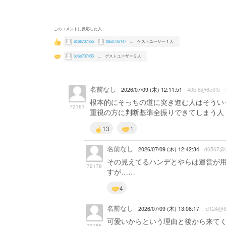
このコメントに反応した人
6c6e707455
ba50736147
...
ゲストユーザー 1 人
6c6e707455
...
ゲストユーザー 2 人
名前なし
2026/07/09 (木) 12:11:51
40bf8@6e0f5
根本的にそっちの道に突き進む人はそうい
72161
重視の方に判断基準全振りできてしまう人
13
1
名前なし
2026/07/09 (木) 12:42:34
d0567@
その見えてるハンデとやらは運営が
72178
すが……
4
名前なし
2026/07/09 (木) 13:06:17
fd124@6
可愛いからという理由と後から来て
72186