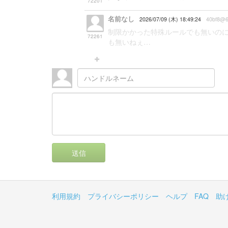
72201
名前なし
2026/07/09 (木) 18:49:24
40bf8@6
制限かかった特殊ルールでも無いの
72261
も無いねぇ…
送信
利用規約
プライバシーポリシー
ヘルプ
FAQ
助