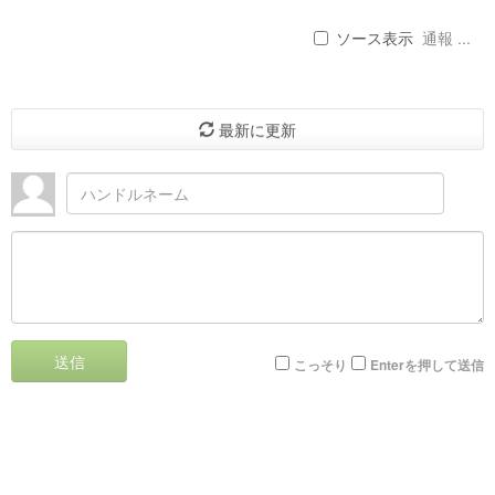
ソース表示
通報 ...
最新に更新
送信
こっそり
Enterを押して送信