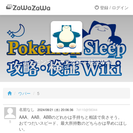
登録 / ログイン
ポケモンスリープ攻略・検証Wiki
ウパー / 5
ウパー
5
名前なし
2024/08/21 (水) 20:06:36
7d110@58344
AAA、AAB、ABBのどれかは手持ちと相談で良さそう。
5
おてつだいスピード、最大所持数のどちらかは早めにほし
い。