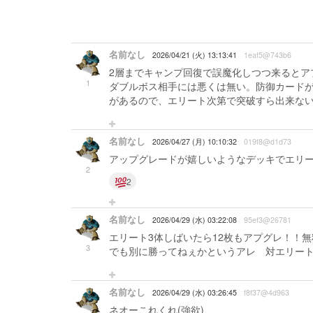
名前なし
2026/04/21 (火) 13:13:41
1eaf5@743b6
2層までキャンプ回復で誤魔化しつつ来るとア
1
ダブルボス相手には悪くは無い。防御カード
があるので、エリート次第で突破すら出来な
名前なし
2026/04/27 (月) 10:10:32
019f8@d1d73
アップグレードが嬉しいようなデッキでエリ
2
2
名前なし
2026/04/29 (水) 03:22:08
95ef3@26781
エリート3体しばいたら12枚もアプグレ！！
3
でも別に勝ってねぇかというアレ 対エリー
名前なし
2026/04/29 (水) 03:26:45
f8f37@4d963
ネオーこれくれ(強欲)