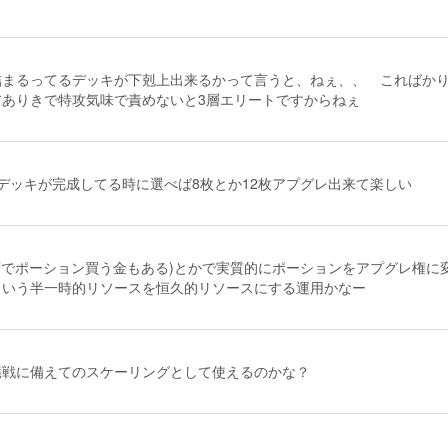
詰まるってるデッキが下剋上出来るかって言うと、ねぇ、、 こればか
ありきで特攻気味で責めないと3層エリートですからねぇ
デッキが完成してる時に選べば8枚とか12枚アプグレ出来て楽しい
店でポーション買う金もある)とかで実質的にポーションをアプグレ権に
ういう半一時的リソースを恒久的リソースにする運用かなー
臓戦に備えてのスケーリングとして使えるのかな？