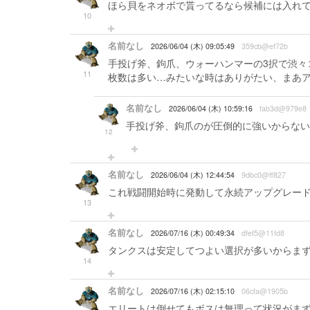
ほら貝をネオボで貰ってるなら候補には入れ
10
名前なし
2026/06/04 (木) 09:05:49
359cb@ef72b
手投げ斧、鉤爪、ウォーハンマーの3択で渋々
11
枚数は多い…みたいな時はありがたい、まあ
名前なし
2026/06/04 (木) 10:59:16
fab3d@979e8
手投げ斧、鉤爪のが圧倒的に強いからない
12
名前なし
2026/06/04 (木) 12:44:54
9dbc0@ff827
これ戦闘開始時に発動して永続アップグレー
13
名前なし
2026/07/16 (木) 00:49:34
dfef5@11fd8
タンクスは安定してつよい選択が多いからま
14
名前なし
2026/07/16 (木) 02:15:10
06cfa@1905b
エリートは倒せてもボスは無理って状況がま