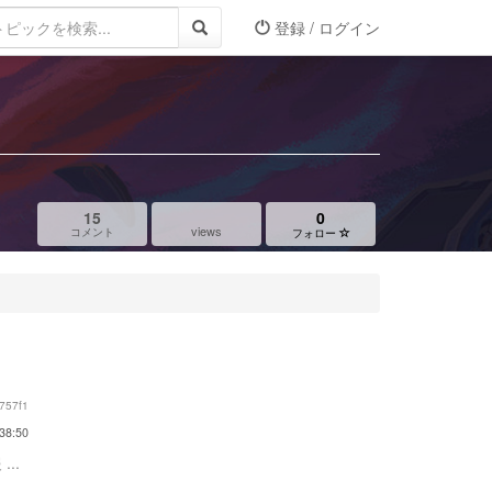
登録 / ログイン
15
0
views
コメント
フォロー
757f1
38:50
...