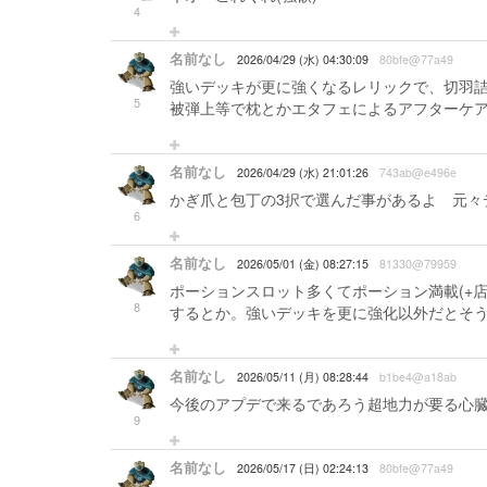
4
名前なし
2026/04/29 (水) 04:30:09
80bfe@77a49
強いデッキが更に強くなるレリックで、切羽
5
被弾上等で枕とかエタフェによるアフターケア
名前なし
2026/04/29 (水) 21:01:26
743ab@e496e
かぎ爪と包丁の3択で選んだ事があるよ 元々
6
名前なし
2026/05/01 (金) 08:27:15
81330@79959
ポーションスロット多くてポーション満載(+
8
するとか。強いデッキを更に強化以外だとそ
名前なし
2026/05/11 (月) 08:28:44
b1be4@a18ab
今後のアプデで来るであろう超地力が要る心
9
名前なし
2026/05/17 (日) 02:24:13
80bfe@77a49