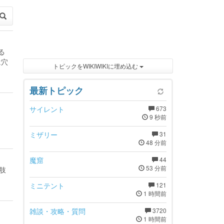
る
は穴
トピックをWIKIWIKIに埋め込む
最新トピック
サイレント
673
9 秒前
ミザリー
31
48 分前
魔窟
44
53 分前
肢
ミニテント
121
1 時間前
雑談・攻略・質問
3720
1 時間前