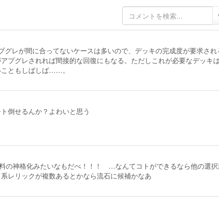
プグレが間に合ってないケースは多いので、デッキの完成度が要求され
がアプグレされれば間接的な回復にもなる。ただしこれが必要なデッキ
いこともしばしば……。
ート倒せるんか？よわいと思う
無料の神格化みたいなもだべ！！！ …なんてコトができるなら他の選択
ト系レリックが複数あるとかなら流石に候補かなあ