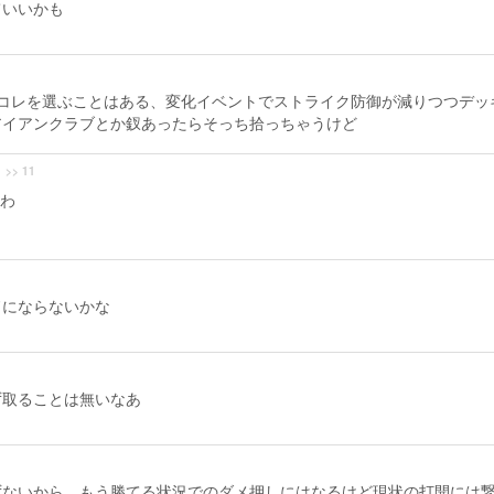
ていいかも
コレを選ぶことはある、変化イベントでストライク防御が減りつつデッ
アイアンクラブとか釵あったらそっち拾っちゃうけど
>> 11
わ
ドにならないかな
ず取ることは無いなあ
ずないから、もう勝てる状況でのダメ押しにはなるけど現状の打開には