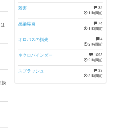
殺害
32
1 時間前
感染爆発
74
りは
1 時間前
オロバスの指先
4
2 時間前
ネクロバインダー
1093
2 時間前
スプラッシュ
33
2 時間前
変換