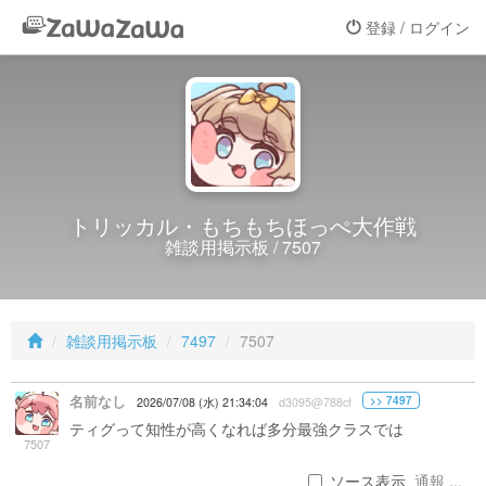
登録 / ログイン
トリッカル・もちもちほっぺ大作戦
雑談用掲示板 / 7507
雑談用掲示板
7497
7507
名前なし
>> 7497
2026/07/08 (水) 21:34:04
d3095@788cf
ティグって知性が高くなれば多分最強クラスでは
7507
ソース表示
通報 ...