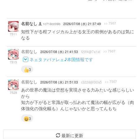
名前なし
>> 7507
1c718cc09b
2026/07/08 (水) 21:37:49
知性下がる程フィジカル上がる女王の前例があるのは気に
7511
なる
名前なし
>> 7507
2026/07/08 (水) 21:41:53
f29f4@7a1af
ネェタァバァレェ♪本国情報です
7515
3
名前なし
>> 7507
2026/07/08 (水) 21:51:03
c322d@0f2a5
あの世界の魔法は空想を実現させる力みたいな感じらしい
7528
から
知力が下がると常識が取っ払われて魔法の幅が広がる（肉
体強化の強化幅も）んじゃないかと思ってんもち
3
最新に更新