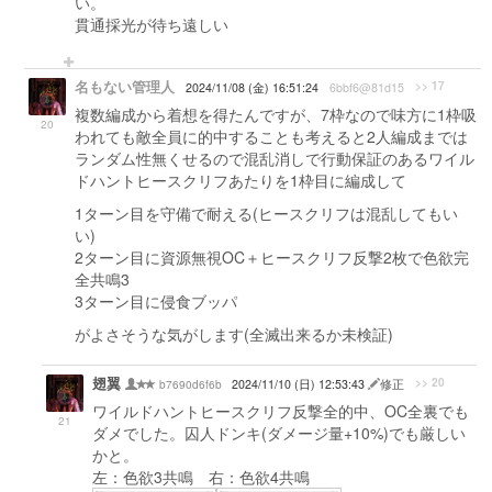
い。
貫通採光が待ち遠しい
名もない管理人
>> 17
2024/11/08 (金) 16:51:24
6bbf6@81d15
複数編成から着想を得たんですが、7枠なので味方に1枠吸
20
われても敵全員に的中することも考えると2人編成までは
ランダム性無くせるので混乱消しで行動保証のあるワイル
ドハントヒースクリフあたりを1枠目に編成して
1ターン目を守備で耐える(ヒースクリフは混乱してもい
い)
2ターン目に資源無視OC＋ヒースクリフ反撃2枚で色欲完
全共鳴3
3ターン目に侵食ブッパ
がよさそうな気がします(全滅出来るか未検証)
翅翼
>> 20
b7690d6f6b
2024/11/10 (日) 12:53:43
修正
ワイルドハントヒースクリフ反撃全的中、OC全裏でも
21
ダメでした。囚人ドンキ(ダメージ量+10%)でも厳しい
かと。
左：色欲3共鳴 右：色欲4共鳴