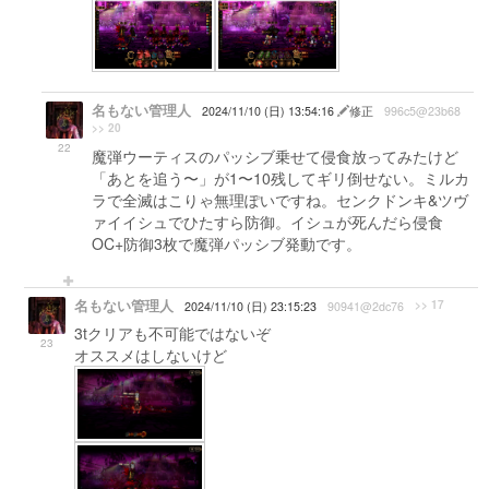
名もない管理人
2024/11/10 (日) 13:54:16
修正
996c5@23b68
>> 20
22
魔弾ウーティスのパッシブ乗せて侵食放ってみたけど
「あとを追う〜」が1〜10残してギリ倒せない。ミルカ
ラで全滅はこりゃ無理ぽいですね。センクドンキ&ツヴ
ァイイシュでひたすら防御。イシュが死んだら侵食
OC+防御3枚で魔弾パッシブ発動です。
名もない管理人
>> 17
2024/11/10 (日) 23:15:23
90941@2dc76
3tクリアも不可能ではないぞ
23
オススメはしないけど