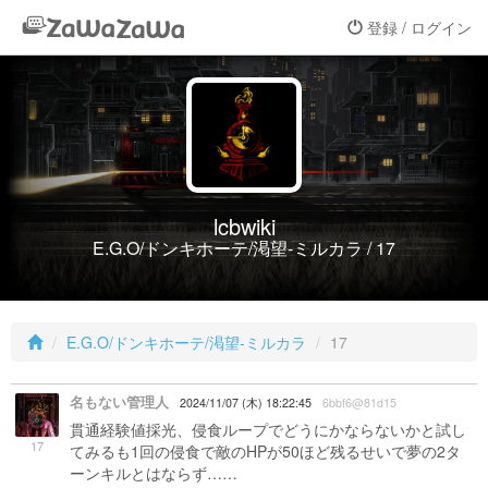
登録 / ログイン
lcbwiki
E.G.O/ドンキホーテ/渇望-ミルカラ / 17
E.G.O/ドンキホーテ/渇望-ミルカラ
17
名もない管理人
2024/11/07 (木) 18:22:45
6bbf6@81d15
貫通経験値採光、侵食ループでどうにかならないかと試し
17
てみるも1回の侵食で敵のHPが50ほど残るせいで夢の2タ
ーンキルとはならず……