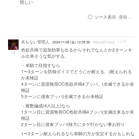
惜しい
ソース表示
通報 ...
名もない管理人
>> 17
2024/11/08 (金) 12:09:36
996c5@7c3a6
色欲共鳴で追加効果も出るからそれでなんとか2ターンキ
18
ル出来そうな気がする。
・単騎で目指すなら
1〜3ターンを防御ダイスでどうにか耐える。(耐えられる
か未検証
4ターンに資源無視OC色欲共鳴4ブッパ。(全滅できるか未
検証
5ターンに侵食ブッパ(全滅できるか未検証
・複数編成(4人以上)なら
1ターン目に資源無視OC色欲共鳴4ブッパ(全滅出来るか未
検証
2ターン目に侵食ブッパ(味方にタゲ行かない事お祈り
1〜3ターン耐えられるなら単騎の方が安定するかもしれな