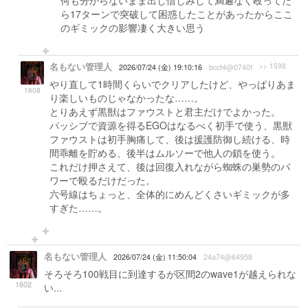
何も分からないまま出し惜しみして満遍なく殴ってた
ら17ターンで突破して困惑したことがあったからここ
のギミックの影響凄く大きい思う
名もない管理人
>> 1598
2026/07/24 (金) 19:10:16
bccf4@0740f
やり直して1時間くらいでクリアしたけど、やっぱりあま
1608
り楽しいものじゃなかったな……。
とりあえず黒獣はファウストと君主だけでよかった。
パッシブで資源を得るEGOはなるべく初手で使う、黒獣
ファウストは初手胸痛して、後は援護防御し続ける、時
間乖離を貯める、後半はムルソーで他人の鎖を使う。
これだけ押さえて、後は回復入れながら蜘蛛の巣勢のパ
ワーで殴るだけだった。
六号線はちょっと、全体的にめんどくさいギミックが多
すぎた……。
名もない管理人
2026/07/24 (金) 11:50:04
24a74@64958
そろそろ100戦目に到達するが区間2のwave1が越えられな
1602
い...