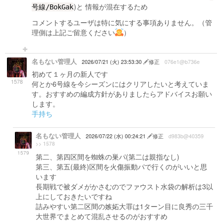
)と 情報が混在するため
号線/BokGak
コメントするユーザは特に気にする事項ありません。（管
理側は上記ご留意ください
）
名もない管理人
2026/07/21 (火) 23:53:30
修正
076e1@b736e
初めて１ヶ月の新人です
1578
何とか6号線を今シーズンにはクリアしたいと考えていま
す。おすすめの編成方針がありましたらアドバイスお願い
します。
手持ち
名もない管理人
2026/07/22 (水) 00:24:21
修正
d983b@40359
>> 1578
1579
第二、第四区間を蜘蛛の巣パ(第二は親指なし)
第三、第五(最終)区間を火傷振動パで行くのがいいと思
います
長期戦で被ダメがかさむのでファウスト水袋の解析は3以
上にしておきたいですね
詰みやすい第二区間の嫉妬大罪は1ターン目に良秀の三千
大世界でまとめて混乱させるのがおすすめ