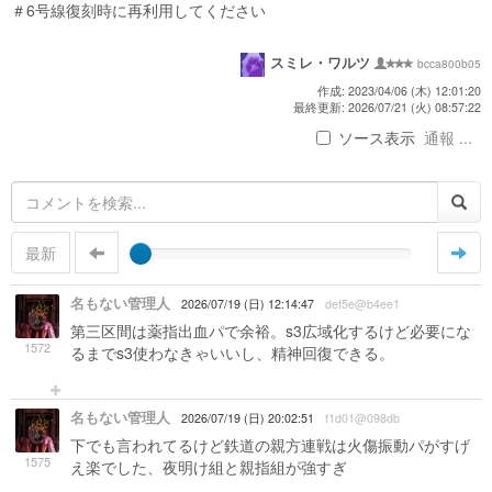
＃6号線復刻時に再利用してください
スミレ・ワルツ
bcca800b05
作成: 2023/04/06 (木) 12:01:20
最終更新: 2026/07/21 (火) 08:57:22
ソース表示
通報 ...
最新
名もない管理人
2026/07/19 (日) 12:14:47
def5e@b4ee1
第三区間は薬指出血パで余裕。s3広域化するけど必要にな
1572
るまでs3使わなきゃいいし、精神回復できる。
名もない管理人
2026/07/19 (日) 20:02:51
f1d01@098db
下でも言われてるけど鉄道の親方連戦は火傷振動パがすげ
1575
え楽でした、夜明け組と親指組が強すぎ