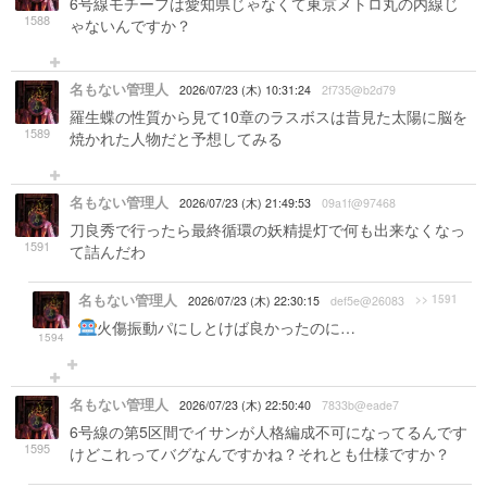
6号線モチーフは愛知県じゃなくて東京メトロ丸の内線じ
1588
ゃないんですか？
名もない管理人
2026/07/23 (木) 10:31:24
2f735@b2d79
羅生蝶の性質から見て10章のラスボスは昔見た太陽に脳を
1589
焼かれた人物だと予想してみる
名もない管理人
2026/07/23 (木) 21:49:53
09a1f@97468
刀良秀で行ったら最終循環の妖精提灯で何も出来なくなっ
1591
て詰んだわ
名もない管理人
>> 1591
2026/07/23 (木) 22:30:15
def5e@26083
火傷振動パにしとけば良かったのに…
1594
名もない管理人
2026/07/23 (木) 22:50:40
7833b@eade7
6号線の第5区間でイサンが人格編成不可になってるんです
1595
けどこれってバグなんですかね？それとも仕様ですか？