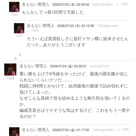
名もない管理人
>> 1595
2026/07/23 (木) 22:59:02
45031@f895a
もしかして→第1区間で天殺した
1596
名もない管理人
2026/07/23 (木) 23:10:59
7833b@eade7
>> 1596
1597
そういえば資源欲しさに提灯イサン蝶に始末させたん
だった...ありがとうございます
名もない管理人
2026/07/24 (金) 00:35:51
bccf4@0740f
重い腰を上げて6号線をやったけど、最後の羅生蝶が信じ
1598
られないくらいクソだ……。
戦闘に3時間とかかけて、結局最後の最後で詰め切れずに
負けてしまった。
なぜこんな真綿で首を絞めるような耐久戦を強いてくるの
か。
編成見直せばイケそうな気はするけど、これをもう一度や
るのか？
名もない管理人
>> 1598
2026/07/24 (金) 01:17:20
7a580@d9d84