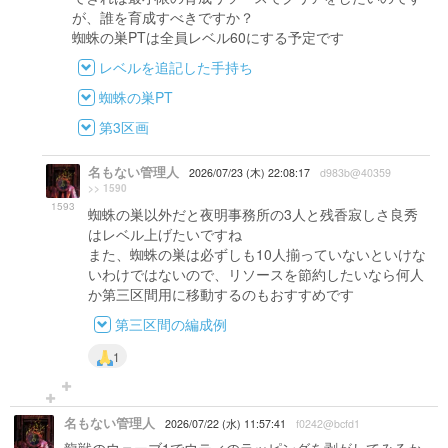
が、誰を育成すべきですか？
蜘蛛の巣PTは全員レベル60にする予定です
レベルを追記した手持ち
蜘蛛の巣PT
第3区画
名もない管理人
2026/07/23 (木) 22:08:17
d983b@40359
>> 1590
1593
蜘蛛の巣以外だと夜明事務所の3人と残香寂しさ良秀
はレベル上げたいですね
また、蜘蛛の巣は必ずしも10人揃っていないといけな
いわけではないので、リソースを節約したいなら何人
か第三区間用に移動するのもおすすめです
第三区間の編成例
1
名もない管理人
2026/07/22 (水) 11:57:41
f0242@bcfd1