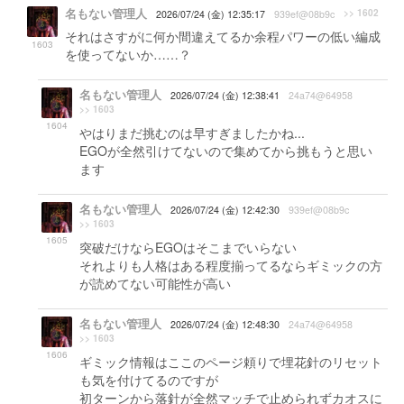
名もない管理人
>> 1602
2026/07/24 (金) 12:35:17
939ef@08b9c
それはさすがに何か間違えてるか余程パワーの低い編成
1603
を使ってないか……？
名もない管理人
2026/07/24 (金) 12:38:41
24a74@64958
>> 1603
1604
やはりまだ挑むのは早すぎましたかね...
EGOが全然引けてないので集めてから挑もうと思い
ます
名もない管理人
2026/07/24 (金) 12:42:30
939ef@08b9c
>> 1603
1605
突破だけならEGOはそこまでいらない
それよりも人格はある程度揃ってるならギミックの方
が読めてない可能性が高い
名もない管理人
2026/07/24 (金) 12:48:30
24a74@64958
>> 1603
1606
ギミック情報はここのページ頼りで埋花針のリセット
も気を付けてるのですが
初ターンから落針が全然マッチで止められずカオスに