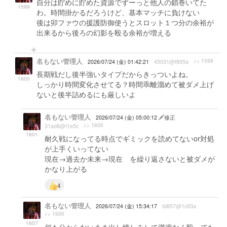
自分は貯めに貯めた資源でずーっと他人の鎖巻いてた
1599
わ。時間掛かるだろうけど、基本マッチに負けない
後は卯ファウの援護防御使うとスロット１つ分の余裕が
出来るから後ろの幻影を殴る余裕が増える
名もない管理人
>> 1598
2026/07/24 (金) 01:42:21
45031@f895a
長期戦だし後半強いタイプだからきっついよね。
1600
しっかり時間変化させてる？時間乖離溜めて被ダメ上げ
ないと後半詰めるにも厳しいよ
名もない管理人
2026/07/24 (金) 05:00:12
修正
>> 1600
31ad8@f1e5c
1601
耐久戦になってる時点でギミックを読めてないor対処
が上手くいってない
現在→過去か未来→現在 を繰り返さないと被ダメが
かなり上がる
4
名もない管理人
2026/07/24 (金) 15:34:17
fd857@1c93a
>> 1600
1607