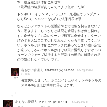
撃 最遅組は胴体部位を攻撃
〈最遅組の速度があそんで？より低かった時〉
ドンキS1、イサンS1、イシュS2、最遅組でランプグレ
ならS2.3、ムルソーならS1で人形部位攻撃
なんとかファウストの援護防御まで破裂を切らさないよ
うに動きます。しっかりと破裂を管理すれば倒し切れま
す。倒せなくても次のターンで確実に倒せます。ターン
詰めする人はここで倒し切れなかったら再走してくださ
い。ホンルが胴体部位のマッチに勝ってしまい強い広域
が返ってくるのでホンルはほぼ確実に混乱しますがこの
ターンでウェーブ移行すると混乱は自動的に解除される
ので気にしなくていいです。
名もない管理人
2026/07/22 (水) 15:03:38
f0242@3687d
>> 1586
1587
長文失礼しました。ホエはイシュやイサンやホンルの
スキル3を使えば簡単に落とせます。
名もない管理人
2026/07/23 (木) 08:01:06
95e7d@4bb00