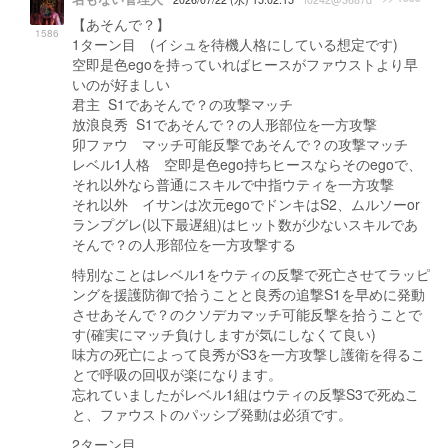
【あそんで？】
1586
1ターン目 (イシュを待機人格にしている想定です)
空即是色egoを持っていればヒースがファウストより早
いのが好ましい
君主 S1であそんで？の攻撃マッチ
放浪良秀 S1であそんで？の人形部位を一方攻撃
卯ファウ マッチ可能反撃であそんで？の攻撃マッチ
レベル1人格 空即是色ego持ちヒースならそのegoで、
それ以外なら普通にスキルで中指ウティを一方攻撃
それ以外 イサンは次元egoでドンキはS2、ムルソーor
ランプグレ(以下最遅組)はヒット数が少ないスキルであ
そんで？の人形部位を一方攻撃する
特別なことはレベル1をウティの反撃で死亡させてラッピ
ングを援護防御で拾うことと良秀の追撃S1を早めに発動
させあそんで？のクソデカマッチ可能反撃を拾うことで
す(確実にマッチ負けしますが気にしなくて良い)
味方の死亡によって良秀がS3を一方攻撃し護衛を得るこ
とで呼吸の回収が楽になります。
忘れていましたがレベル1組はウティの反撃S3で死ぬこ
と、ファウストのパッシブ発動は必須です。
2ターン目