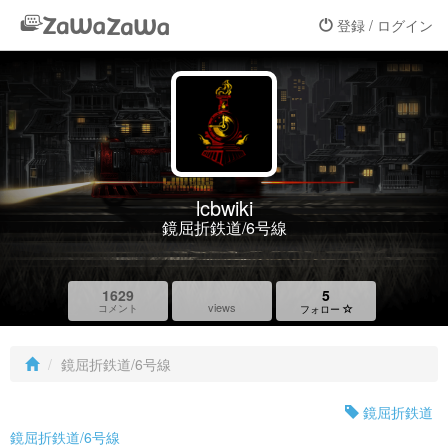
登録 / ログイン
lcbwiki
鏡屈折鉄道/6号線
1629
5
views
コメント
フォロー
鏡屈折鉄道/6号線
鏡屈折鉄道
鏡屈折鉄道/6号線