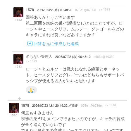
1578
>> 1579
2026/07/22 (水) 00:48:28
076e1@b736e
回答ありがとうございます
1582
第二区間を蜘蛛の巣パ(親指なし)とのことですが、ロ
ージャやヒースクリフ、ムルソー、グレゴールをどの
キャラにすれば良いなどありますか？
回答を元に作成した編成
名もない管理人
2026/07/22 (水) 06:48:12
d983b@40359
>> 1579
1583
ロージャとムルソーは戦力になれる絶望とホーネッ
ト、ヒースクリフとグレゴールはどちらもサポートパ
ッシブが使える囚人がいいと思います
1
1578
>> 1578
2026/07/23 (木) 20:49:32
修正
076e1@b736e
何度もすみません
1590
蜘蛛の巣PTをメインで行きたいのですが、キャラの育成
が全く進んでいないです
できれば最小限の育成リソースでクリアをしたいのです