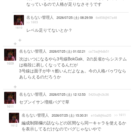
なっているので人格が足りなさそうです
名もない管理人
2026/07/25 (土) 08:29:59
6e858@67a48
>> 1603
1610
レベル足りてないとか？
名もない管理人
2026/07/25 (土) 01:02:21
ca73a@6db51
次はいつになるやら3号線BokGak、2の反省からシステム
1609
は格段に易しくなってるんだが
3号線は面子が中々酷いんだよなぁ。今の人格パゥワなら
あしらえるのだろうか
名もない管理人
2026/07/25 (土) 12:12:53
5420c@c3c36
セブンイサン増殖バグで草
1611
名もない管理人
>> 1611
2026/07/25 (土) 15:30:31
e10a8@ba2f5
編成制限欄の話ならどの区間なら同一キャラを使えるか
1612
を表示してるだけなのでバグじゃないやで