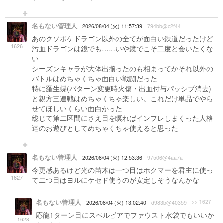
名もない管理人
2026/08/04 (火) 11:57:39
794bb@c2f44
あのクソボケドラゴン以外の全てが面白い鉄道だったけど
1626
汚血ドラゴンは鏡でも……いや鏡でこそ二度と会いたくな
い
シーズンキャラが大体出揃ったのも相まってかそれ以外の
バトルはめちゃくちゃ面白い戦闘だった
特に羅生蝶(パターン変更時火傷・出血付与パッシブ消去)
と親方三連戦はめちゃくちゃ楽しい。これだけ単品でやら
せてほしいくらい面白かった
総じて第二区間にさえ目を瞑ればインフレしまくった人格
達のお遊びとしてめちゃくちゃ使えると思った
名もない管理人
2026/08/04 (火) 12:53:36
97506@4aa7a
今更感あるけど光の苗木は一つ目はホクマーを君主に使っ
1627
て二つ目はヨルにケセド使うのが安定しそうなんかな
名もない管理人
>> 1627
2026/08/04 (火) 13:02:40
d983b@40359
応龍1ターン目にスペルビアでファウスト水袋でもいいか
1628