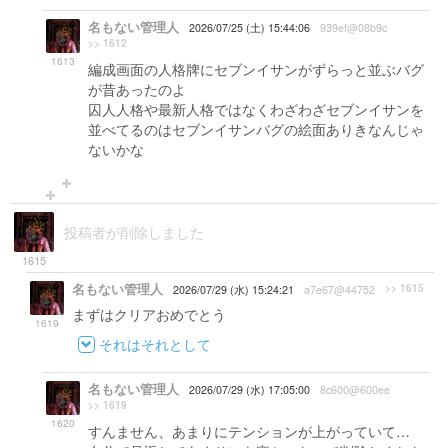
名もない管理人
2026/07/25 (土) 15:44:06
939ef@08b9c
>> 1612
1613
編成画面の人格牌にセブンイサンがずらっと並ぶバグ
が昔あったのよ
囚人人格や最新人格ではなくわざわざセブンイサンを
並べてるのはセブンイサンバグの絵面ありきなんじゃ
ないかな
投稿者が削除しました
1615
名もない管理人
>> 1615
2026/07/29 (水) 15:24:21
a7e67@44752
まずはクリアおめでとう
1619
それはそれとして
名もない管理人
2026/07/29 (水) 17:05:00
8c600@600ee
>> 1619
1620
すんません、あまりにテンションが上がっていて…