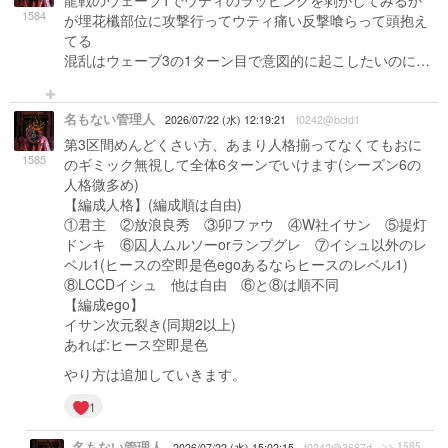
龍戦のウェーブ1でウティのラッピングを剥がしてみるか
1584
が埋花櫼部位に攻撃行ってウティ痛い反撃喰らって頭抱え
てる
混乱はウェーブ3の1ターン目で意図的に起こしたいのに…
名もない管理人
2026/07/22 (水) 12:19:21
f0242@bcfd1
第3区間めんどくさい方、あまり人格揃ってなくてもおに
1585
のギミック無視して全体6ターンでいけます(シーズン6の
人格微多め)
【編成人格】(編成順は自由)
①君主 ②放浪良秀 ③卯ファウ ④W社イサン ⑤提灯
ドンキ ⑥囚人ムルソーorランプグレ ⑦イシュ以外のレ
ベル1(ヒースの空即是色egoあるならヒースのレベル1)
⑧LCCDイシュ 他は自由 ⑥と⑧は順不同
【編成ego】
イサン次元裂き(同期2以上)
あれば:ヒース空即是色
やり方は追加していきます。
1
名もない管理人
>> 1585
2026/07/22 (水) 15:02:15
f0242@3687d