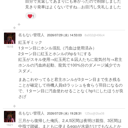
自分で見返してあまりにも寒かったので削除しました
見きり発車はよくないですね…お目汚し失礼しました
1
名もない管理人
2026/07/29 (水) 14:53:03
8a932@496c4
紅玉ギミック
1618
1ターン目にホンル混乱（汚血は使用済み）
2ターン目に紅玉とホンルのhpを1にする
紅玉がスキル使用→紅玉死亡＆囚人たちに龍気付与→君主
ホンルの汚血終起動、龍気で100%分のダメージ減少でカ
スダメ。
まあこれやってると君主ホンルが3ターン目まで生き残る
ことが確定して待機人員s3ラッシュを食らう羽目になるの
で、1ターン目に汚血使わせることなくhp1にしたほうが良
さげ
名もない管理人
2026/07/29 (水) 19:28:31
125cc@2ba08
三月から復帰した俺氏、2,4,5区間は夜明け親指、3区間は
1621
中指で踏破。まともに使えるegoが水袋だけでもなんとか