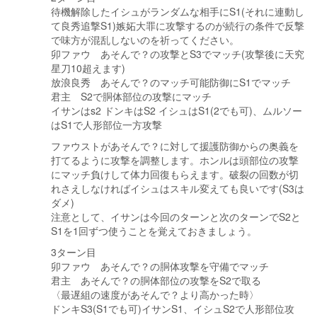
待機解除したイシュがランダムな相手にS1(それに連動し
て良秀追撃S1)嫉妬大罪に攻撃するのが続行の条件で反撃
で味方が混乱しないのを祈ってください。
卯ファウ あそんで？の攻撃とS3でマッチ(攻撃後に天究
星刀10超えます)
放浪良秀 あそんで？のマッチ可能防御にS1でマッチ
君主 S2で胴体部位の攻撃にマッチ
イサンはs2 ドンキはS2 イシュはS1(2でも可)、ムルソー
はS1で人形部位一方攻撃
ファウストがあそんで？に対して援護防御からの奥義を
打てるように攻撃を調整します。ホンルは頭部位の攻撃
にマッチ負けして体力回復もらえます。破裂の回数が切
れさえしなければイシュはスキル変えても良いです(S3は
ダメ)
注意として、イサンは今回のターンと次のターンでS2と
S1を1回ずつ使うことを覚えておきましょう。
3ターン目
卯ファウ あそんで？の胴体攻撃を守備でマッチ
君主 あそんで？の胴体部位の攻撃をS2で取る
〈最遅組の速度があそんで？より高かった時〉
ドンキS3(S1でも可)イサンS1、イシュS2で人形部位攻