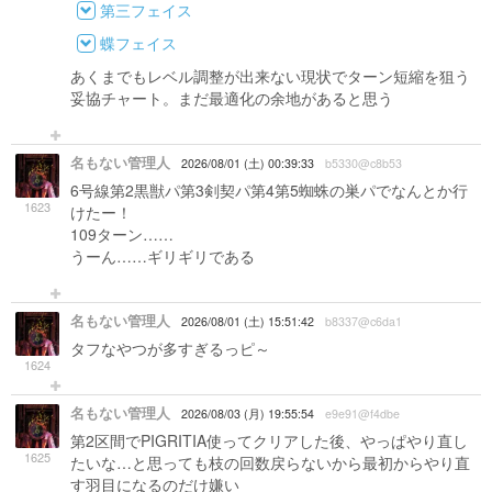
第三フェイス
蝶フェイス
あくまでもレベル調整が出来ない現状でターン短縮を狙う
妥協チャート。まだ最適化の余地があると思う
名もない管理人
2026/08/01 (土) 00:39:33
b5330@c8b53
6号線第2黒獣パ第3剣契パ第4第5蜘蛛の巣パでなんとか行
1623
けたー！
109ターン……
うーん……ギリギリである
名もない管理人
2026/08/01 (土) 15:51:42
b8337@c6da1
タフなやつが多すぎるっピ～
1624
名もない管理人
2026/08/03 (月) 19:55:54
e9e91@f4dbe
第2区間でPIGRITIA使ってクリアした後、やっぱやり直し
1625
たいな…と思っても枝の回数戻らないから最初からやり直
す羽目になるのだけ嫌い