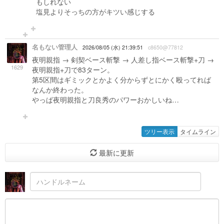
もしれない
塩見よりそっちの方がキツい感じする
名もない管理人
2026/08/05 (水) 21:39:51
c8650@77812
夜明親指 → 剣契ベース斬撃 → 人差し指ベース斬撃+刀 →
1629
夜明親指+刀で83ターン。
第5区間はギミックとかよく分からずとにかく殴ってれば
なんか終わった。
やっぱ夜明親指と刀良秀のパワーおかしいね…
ツリー表示
タイムライン
最新に更新