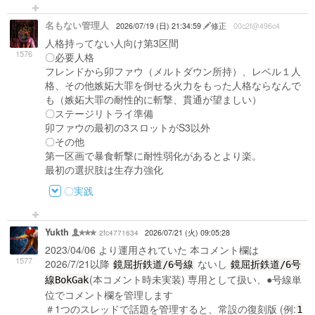
名もない管理人
2026/07/19 (日) 21:34:59
修正
00c2f@496c4
人格持ってない人向け第3区間
1576
〇必要人格
フレンドから卯ファウ（メルトダウン所持）、レベル１人
格、その他嫉妬大罪を倒せる火力をもった人格ならなんで
も（嫉妬大罪の耐性的に斬撃、貫通が望ましい）
〇ステージリトライ準備
卯ファウの最初の3スロットがS3以外
〇その他
第一区画で暴食斬撃に耐性弱化があるとより楽。
最初の選択肢は生存力強化
〇実践
Yukth
2fc4771634
2026/07/21 (火) 09:05:28
2023/04/06 より運用されていた 本コメント欄は
1577
2026/7/21以降
ないし
鏡屈折鉄道/6号線
鏡屈折鉄道/6号
(本コメント時未実装) 専用として扱い、●号線単
線BokGak
位でコメント欄を管理します
＃1つのスレッドで話題を管理すると、常設の復刻版 (例:
1