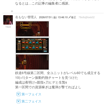
なるとは…この記事の編集者に感謝。
名もない管理人
2026/07/31 (金) 13:46:10
修正
78efb@beb02
1622
鉄道6号線第二区間、全ユニットがレベル60でも成立する
10(+1)ターン振動灼熱チャートを見つけた
編成は夜明け+親指+刀ヒデと生贄s
第一区間での資源稼ぎは魔弾が撃てればよし
第一フェイス
第二フェイス