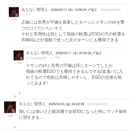
名もない管理人
2026/03/11 (水) 19:56:04
修正
536a6@08b9c
>> 157
158
正確には良秀が守備を装着したターンにイサンのs3を撃
つだけどだいたいそう
それと実用性は別として視線の軽蔑はEGOの方の軽蔑を
共鳴6以上か侵蝕で使った次のターンにも獲得できる
名もない管理人
2026/03/11 (水) 20:54:32
修正
>> 158
477ba@5dd50
159
イサンのs3と良秀の守備は同じターンでしたか
視線の軽蔑EGOでも獲得できるんですね!血鬼パに入
れてるので色欲は共鳴しやすいし、EGOの交換も狙
ってみます!
名もない管理人
2026/04/03 (金) 04:22:58
8a992@92403
強いには強いけど鏡深層で全部S3になった時にマッチ操作
162
に弱すぎる…