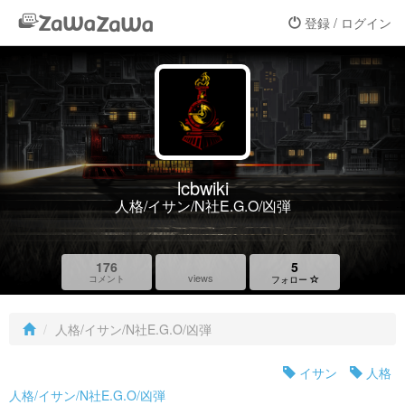
登録 / ログイン
lcbwiki
人格/イサン/N社E.G.O/凶弾
176
5
views
コメント
フォロー
人格/イサン/N社E.G.O/凶弾
イサン
人格
人格/イサン/N社E.G.O/凶弾