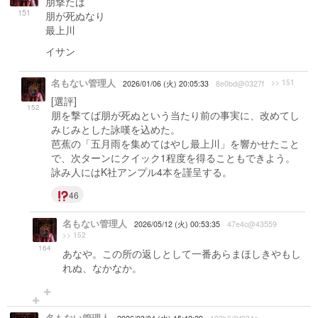
朋撃たば
151
朋が死ぬなり
最上川
イサン
名もない管理人
>> 151
2026/01/06 (火) 20:05:33
8e0bd@0327f
[選評]
152
朋を撃てば朋が死ぬという当たり前の事実に、改めてし
みじみとした詠嘆を込めた。
芭蕉の「五月雨を集めてはやし最上川」を響かせたこと
で、次ターンにクイック1程度を得ることもできよう。
詠み人にはK社アンプル4本を謹呈する。
46
名もない管理人
2026/05/12 (火) 00:53:35
47e4c@43559
>> 152
164
あなや。この所の返しとして一番あらまほしきやもし
れぬ、なかなか。