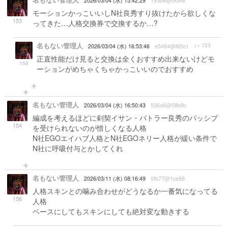
名もない管理人
2026/03/04 (水) 15:42:29
193b6@f934e
モーションかっこいいしN社良秀すり抜けたから欲しくな
153
ってきた…人格交換券で交換するか…?
名もない管理人
>> 153
2026/03/04 (水) 16:53:46
e5484@f65c1
正直性能だけ見ると交換は全くおすすめ出来ないけどモ
155
ーションがめちゃくちゃかっこいいのでおすすめ
名もない管理人
2026/03/04 (水) 16:50:43
536a6@08b9c
編成を考えるほどに剣契イサン・バトラー良秀のパッシブ
154
を受けられないのが惜しくなる人格
N社EGOエイハブ人格とN社EGOネリー人格が緩い条件で
N社に呼吸付与とかしてくれ
名もない管理人
2026/03/11 (水) 08:16:49
0fb77@1ce88
人格スキンとの噛み合わせがどうなるか一番気になってる
156
人格
ベースにしてもスキンにしても絶対変な動きする