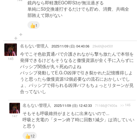
144
鏡内なら即軽蔑EGO即S3が無法過ぎる
単純にS3交換連打するだけでも貯め、消費、共鳴全
部賄えて隙がない
1
名もない管理人
2025/11/09 (日) 04:40:06
29e6f@d450f
今でこそ色欲貫通パで介護されながら撃ち放たんで本領を
145
発揮できるけどもそうなると傲慢資源が全く手に入らずに
パッシブ関係が丸々死ぬのよね
パッシブ発動してE.G.O凶弾で引き裂かれた記憶獲得しよ
うと思ったら傲慢資源12個必要なの流石におかしいでし
ょ、パッシブで得られる凶弾バフもちょっとリターンが見
合ってないし
名もない管理人
>> 145
2025/11/09 (日) 12:42:33
71166@7400a
そもそも呼吸維持がまともに出来ないので...
147
呼吸と充電の「ターン終了時に回数1減少」は消していい
と思う
12