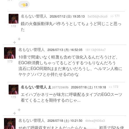
3
名もない管理人
>> 171
2026/07/12 (日) 19:35:13
5a056@c9ca9
鏡の火傷振動弾丸パ作ろうとしてちょうど同じこと思っ
172
た
名もない管理人
2026/07/13 (月) 16:52:05
18113@064a7
10章で間違いなく軽蔑も含めて強化入るんだろうけど、
173
EGO枠消費しちゃってるしどうするつもりなんだろう
流石にEGO同期5はまだ来ないだろうし、ヘルマン人格に
ヤケクソバフとか持たせるのかな
名もない管埋人
>> 173
20772390fb
2026/07/18 (土) 11:19:18
エイハブかネリーが味方に呼吸配るタイプのEGOスーツ
175
着てくることを期待するのじゃ...
名もない管理人
2026/07/18 (土) 10:21:50
4bfea@606a3
せめて呼吸収支がまともだったらなぁ……。初手でS2を使