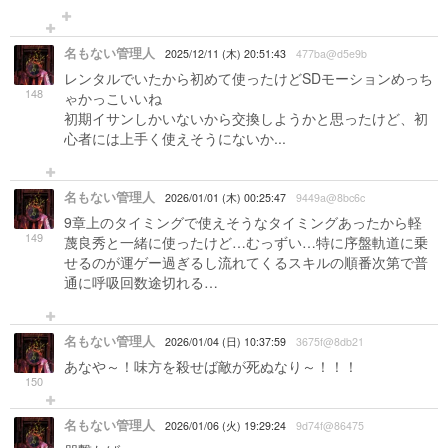
名もない管理人
2025/12/11 (木) 20:51:43
477ba@d5e9b
レンタルでいたから初めて使ったけどSDモーションめっち
148
ゃかっこいいね
初期イサンしかいないから交換しようかと思ったけど、初
心者には上手く使えそうにないか...
名もない管理人
2026/01/01 (木) 00:25:47
9449a@8bc6c
9章上のタイミングで使えそうなタイミングあったから軽
149
蔑良秀と一緒に使ったけど…むっずい…特に序盤軌道に乗
せるのが運ゲー過ぎるし流れてくるスキルの順番次第で普
通に呼吸回数途切れる…
名もない管理人
2026/01/04 (日) 10:37:59
3675f@8db21
あなや～！味方を殺せば敵が死ぬなり～！！！
150
名もない管理人
2026/01/06 (火) 19:29:24
9d74f@86475