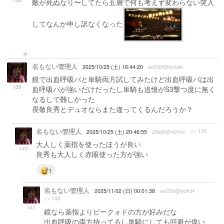
敵が死ぬなり〜してたら五層で何も考えず変わらない突入
してなんか申し訳なくなった
名もない管理人
2025/10/25 (土) 16:44:20
ee039@bc4d4
鏡で出血呼吸パと単騎両方試してみたけど出血呼吸パは出
139
血呼吸パが強いだけだったし単騎も追憶がS3撃つ度に無く
なるしで難しかった
畏敬良秀とデュオならまた違ってくるんだろうか？
名もない管理人
>> 139
2025/10/25 (土) 20:46:55
29e6f@4240c
大人しく薬指を使ったほうが良い
140
良秀も大人しく赤眼使った方が強い
1
名もない管理人
2025/11/02 (日) 00:01:38
ee039@bc4d4
>> 140
141
鏡なら薬指よりピークォドの方が好みだな
出血呼吸の両方持ってるし単騎にしても回避が偉い