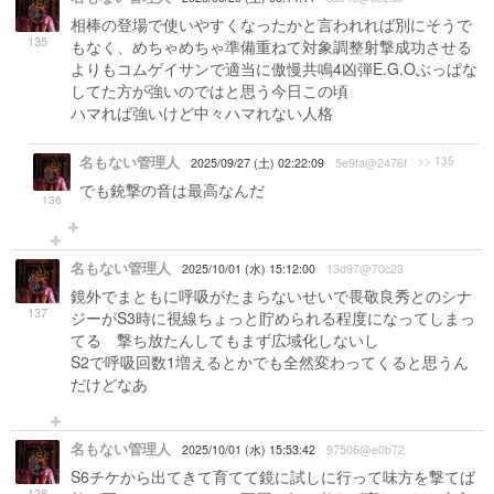
相棒の登場で使いやすくなったかと言われれば別にそうで
135
もなく、めちゃめちゃ準備重ねて対象調整射撃成功させる
よりもコムゲイサンで適当に傲慢共鳴4凶弾E.G.Oぶっぱな
してた方が強いのではと思う今日この頃
ハマれば強いけど中々ハマれない人格
名もない管理人
>> 135
2025/09/27 (土) 02:22:09
5e9fa@2476f
でも銃撃の音は最高なんだ
136
名もない管理人
2025/10/01 (水) 15:12:00
13d97@70c23
鏡外でまともに呼吸がたまらないせいで畏敬良秀とのシナ
137
ジーがS3時に視線ちょっと貯められる程度になってしまっ
てる 撃ち放たんしてもまず広域化しないし
S2で呼吸回数1増えるとかでも全然変わってくると思うん
だけどなあ
名もない管理人
2025/10/01 (水) 15:53:42
97506@e0b72
S6チケから出てきて育てて鏡に試しに行って味方を撃てば
138