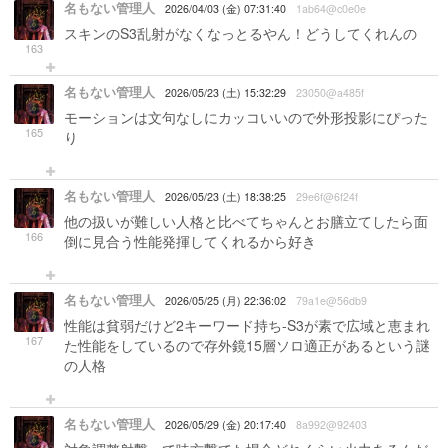
名もない管理人
2026/04/03 (金) 07:31:40
1ab64@c0e0e
スキンのS3乱射がなくなっとるやん！どうしてくれんの
163
名もない管理人
2026/05/23 (土) 15:32:29
23050@a485f
モーションは文句なしにカッコいいので外形投影にぴった
165
り
名もない管理人
2026/05/23 (土) 18:38:25
29e6f@6f24f
他の扱いが難しい人格と比べてちゃんとお膳立てしたら面
166
倒に見合う性能発揮してくれるから好き
名もない管理人
2026/05/25 (月) 22:36:02
79a1e@56db9
性能は貧弱だけど2キーワード持ち-S3が素で広域と恵まれ
167
た性能をしているので存外鏡15層ソロ適正があるという謎
の人格
名もない管理人
2026/05/29 (金) 20:17:40
8a992@92403