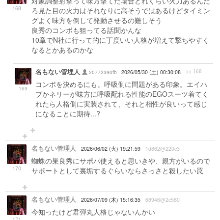
対象調整射撃って味方撃てた場合どれくらい火力あるんだ
168
ろ見た目の火力はそれなりに高そうではあるけどタイミン
グよく味方を倒して発動させるの難しそう
良秀のコンボも狙ってる話聞かんな
10章でN社に行って的に丁度いい人格が増えて撃ちやすく
なるとかあるのかな
名もない管埋人
>> 168
20772390fb
2026/05/30 (土) 00:30:08
コンボを決めるにも。呼吸側に問題がある印象。エイハ
169
ブかネリーが味方に呼吸配れる性能のEGOスーツ着てく
れたら人格側に実装されて、それと相性が良いって感じ
になることに期待...?
名もない管理人
2026/06/02 (火) 19:21:59
1d862@220c3
蜘蛛の巣良秀にサポパ使えると思いきや、親方がいるので
170
サポートとして裏垢するぐらいならさっさと殺したい罠
名もない管理人
2026/07/09 (木) 15:16:35
68946@2c580
今知ったけど君弾丸人格じゃないんかい
171