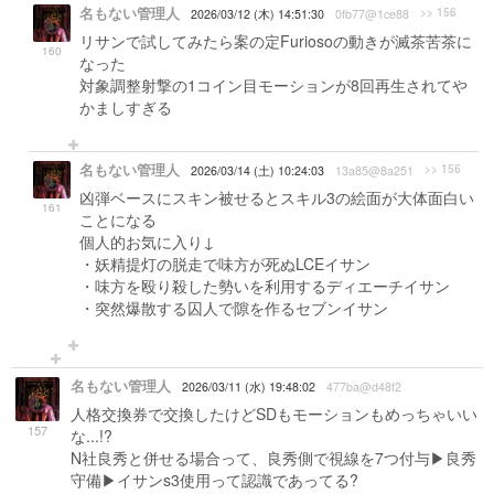
名もない管理人
>> 156
2026/03/12 (木) 14:51:30
0fb77@1ce88
リサンで試してみたら案の定Furiosoの動きが滅茶苦茶に
160
なった
対象調整射撃の1コイン目モーションが8回再生されてや
かましすぎる
名もない管理人
>> 156
2026/03/14 (土) 10:24:03
13a85@8a251
凶弾ベースにスキン被せるとスキル3の絵面が大体面白い
161
ことになる
個人的お気に入り↓
・妖精提灯の脱走で味方が死ぬLCEイサン
・味方を殴り殺した勢いを利用するディエーチイサン
・突然爆散する囚人で隙を作るセブンイサン
名もない管理人
2026/03/11 (水) 19:48:02
477ba@d48f2
人格交換券で交換したけどSDもモーションもめっちゃいい
157
な...!?
N社良秀と併せる場合って、良秀側で視線を7つ付与▶︎良秀
守備▶︎イサンs3使用って認識であってる?