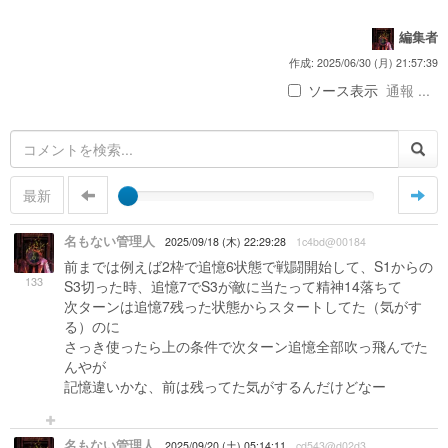
編集者
作成: 2025/06/30 (月) 21:57:39
ソース表示
通報 ...
最新
名もない管理人
2025/09/18 (木) 22:29:28
1c4bd@00184
前までは例えば2枠で追憶6状態で戦闘開始して、S1からの
133
S3切った時、追憶7でS3が敵に当たって精神14落ちて
次ターンは追憶7残った状態からスタートしてた（気がす
る）のに
さっき使ったら上の条件で次ターン追憶全部吹っ飛んでた
んやが
記憶違いかな、前は残ってた気がするんだけどなー
名もない管理人
2025/09/20 (土) 05:14:11
cd543@d02d3