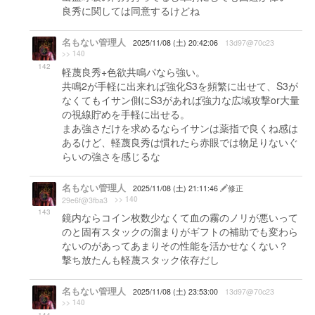
良秀に関しては同意するけどね
名もない管理人
2025/11/08 (土) 20:42:06
13d97@70c23
>> 140
142
軽蔑良秀+色欲共鳴パなら強い。
共鳴2が手軽に出来れば強化S3を頻繁に出せて、S3が
なくてもイサン側にS3があれば強力な広域攻撃or大量
の視線貯めを手軽に出せる。
まあ強さだけを求めるならイサンは薬指で良くね感は
あるけど、軽蔑良秀は慣れたら赤眼では物足りないぐ
らいの強さを感じるな
名もない管理人
2025/11/08 (土) 21:11:46
修正
>> 140
29e6f@3fba3
143
鏡内ならコイン枚数少なくて血の霧のノリが悪いって
のと固有スタックの溜まりがギフトの補助でも変わら
ないのがあってあまりその性能を活かせなくない？
撃ち放たんも軽蔑スタック依存だし
名もない管理人
2025/11/08 (土) 23:53:00
13d97@70c23
>> 140