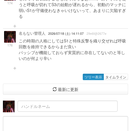
174
うと呼吸が切れてS3の始動が遅れるから、初動のマッチに
弱いS1か守備使わなきゃいけないって、あまりに欠陥すぎ
る
名もない管理人
2026/07/18 (土) 14:11:07
29e6f@2677e
この時期の人格にしてはS1と特殊反撃を織り交ぜれば呼吸
176
回数を維持できるからまだ良い
パッシブが機能しておらず実質的に存在してないのと等し
いのが何より辛い
ツリー表示
タイムライン
最新に更新