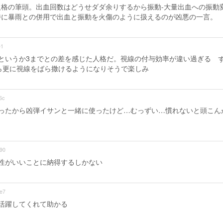
格の筆頭。出血回数はどうせダダ余りするから振動-大量出血への振動
特に暴雨との併用で出血と振動を火傷のように扱えるのが凶悪の一言。
e1
というか3までとの差を感じた人格だ。視線の付与効率が違い過ぎる 
ら更に視線をばら撒けるようになりそうで楽しみ
6c
ったから凶弾イサンと一緒に使ったけど…むっずい…慣れないと頭こん
90
性がいいことに納得するしかない
e7
活躍してくれて助かる