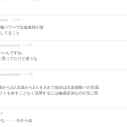
>> 145
fedf8
傷パワーで出血維持が楽
してること
>> 147
477ba@45d43
いいんですね
と思ってたけど迷うな
>> 145
bd4ae@92403
動から2人出血から2人を入れて組めば出血振動パの完成
フトを余すことなく活用するには編成必須なのが玉に瑕
dd
かな・・・わからぬ