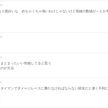
62
なり面白いな めちゃくちゃ強いわけじゃないけど視線の数値が～とか
32
8a
くまとまったいい性能してると思う
いのが欠点
2d
、タイマンでダメージレースに勝たなければならない状況だと凄く不利
意