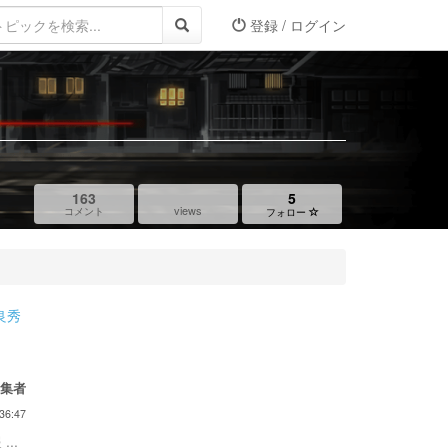
登録 / ログイン
163
5
views
コメント
フォロー
良秀
集者
36:47
...