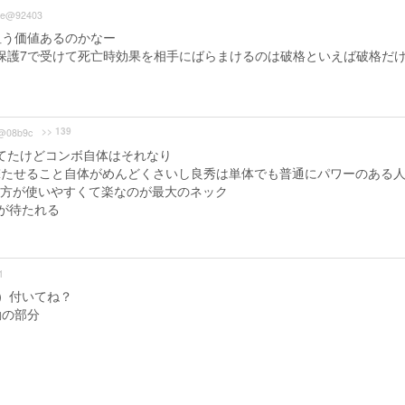
ae@92403
狙う価値あるのかなー
+保護7で受けて死亡時効果を相手にばらまけるのは破格といえば破格だ
>> 139
@08b9c
てたけどコンボ自体はそれなり
撃たせること自体がめんどくさいし良秀は単体でも普通にパワーのある
方が使いやすくて楽なのが最大のネック
が待たれる
1
）付いてね？
動の部分