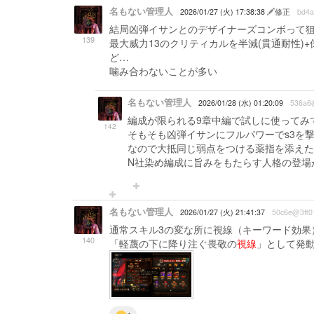
名もない管理人
2026/01/27 (火) 17:38:38
修正
bd4
結局凶弾イサンとのデザイナーズコンボって
139
最大威力13のクリティカルを半減(貫通耐性)
ど…
噛み合わないことが多い
名もない管理人
2026/01/28 (水) 01:20:09
536a6
編成が限られる9章中編で試しに使ってみ
142
そもそも凶弾イサンにフルパワーでs3を
なので大抵同じ弱点をつける薬指を添えた
N社染め編成に旨みをもたらす人格の登場
名もない管理人
2026/01/27 (火) 21:41:37
50c6e@3ff0
通常スキル3の変な所に視線（キーワード効果
140
「軽蔑の下に降り注ぐ畏敬の
視線
」として発