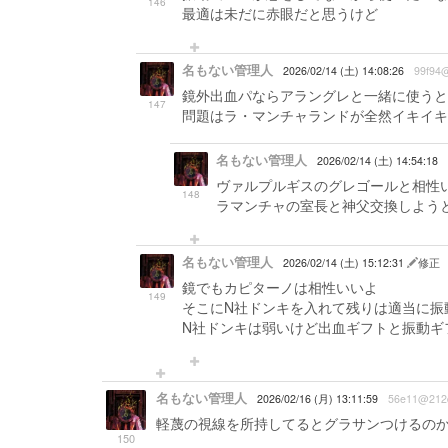
146
最適は未だに赤眼だと思うけど
名もない管理人
2026/02/14 (土) 14:08:26
99f94@
鏡外出血パならアラングレと一緒に使うと
147
問題はラ・マンチャランドが全然イキイキ
名もない管理人
2026/02/14 (土) 14:54:18
ヴァルプルギスのグレゴールと相性
148
ラマンチャの室長と神父交換しよう
名もない管理人
2026/02/14 (土) 15:12:31
修正
鏡でもカピターノは相性いいよ
149
そこにN社ドンキを入れて残りは適当に振
N社ドンキは弱いけど出血ギフトと振動ギ
名もない管理人
2026/02/16 (月) 13:11:59
56e11@212
軽蔑の視線を所持してるとグラサンつけるの
150