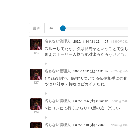
最新
名もない管理人
2025/11/14 (金) 22:11:05
11390@032
スルーしてたが、次は良秀章ということで新
126
まぁストーリー人格も絶対出るだろうけども
名もない管理人
2025/11/22 (土) 11:31:25
a625d@a55
1号線復刻で、保護10ついてる仏像相手に強化
127
やはり対ボス特攻はピカイチだね
名もない管理人
2025/12/06 (土) 09:52:42
99f94@fedf
N社コンビで行くぶらり10層の旅、楽しい
129
名もない管理人
2025/12/18 (木) 17:36:21
db538@19a