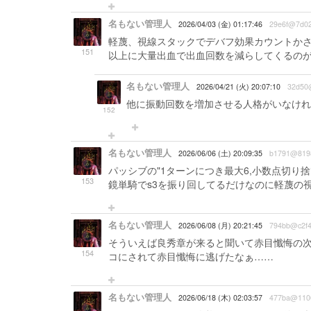
名もない管理人
2026/04/03 (金) 01:17:46
29e6f@7d0
軽蔑、視線スタックでデバフ効果カウントか
151
以上に大量出血で出血回数を減らしてくるの
名もない管理人
2026/04/21 (火) 20:07:10
32d50
他に振動回数を増加させる人格がいなけれ
152
名もない管理人
2026/06/06 (土) 20:09:35
b1791@819
パッシブの"1ターンにつき最大6,小数点切り
153
鏡単騎でs3を振り回してるだけなのに軽蔑の
名もない管理人
2026/06/08 (月) 20:21:45
794bb@c2f
そういえば良秀章が来ると聞いて赤目懺悔の
154
コにされて赤目懺悔に逃げたなぁ……
名もない管理人
2026/06/18 (木) 02:03:57
477ba@110