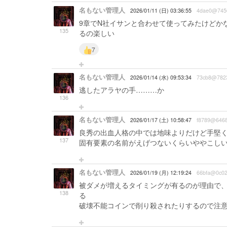
名もない管理人
2026/01/11 (日) 03:36:55
4dae0@745
9章でN社イサンと合わせて使ってみたけどか
135
るの楽しい
7
名もない管理人
2026/01/14 (水) 09:53:34
73cb8@782
逃したアラヤの手………か
136
名もない管理人
2026/01/17 (土) 10:58:47
f8789@646
良秀の出血人格の中では地味よりだけど手堅
137
固有要素の名前がえげつないくらいややこし
名もない管理人
2026/01/19 (月) 12:19:24
66bfa@0c0
被ダメが増えるタイミングが有るのが理由で
138
る
破壊不能コインで削り殺されたりするので注