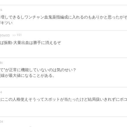
24
さ増しできるしワンチャン血鬼薬指編成に入れるのもありかと思ったが
がキツい
>> 151
@5e0f3
ば振動-大量出血は勝手に消えるぞ
8c
捨て"が正常に機能していないのは気のせい？
視線が最大値になることがある。
44
次にこの人格使えそうってスポットが当たったけど結局扱いきれずにボ
04