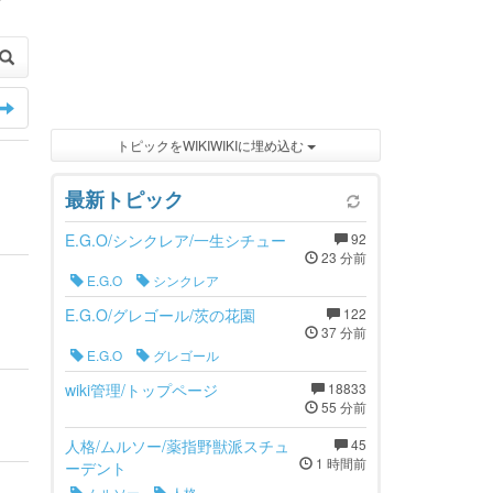
トピックをWIKIWIKIに埋め込む
最新トピック
E.G.O/シンクレア/一生シチュー
92
23 分前
E.G.O
シンクレア
E.G.O/グレゴール/茨の花園
122
37 分前
E.G.O
グレゴール
wiki管理/トップページ
18833
55 分前
人格/ムルソー/薬指野獣派スチュ
45
1 時間前
ーデント
ムルソー
人格