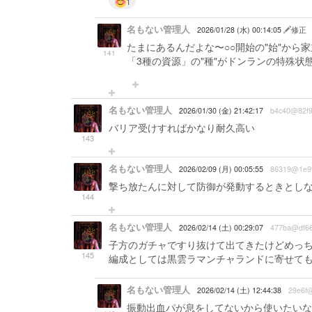
1
名もない管理人
2026/01/28 (水) 00:14:05
修正
たまにあるんだよな〜○○開始の"始"から
141
「3種の資源」の"種"がドンランの特殊状
名もない管理人
2026/01/30 (金) 21:42:17
b4c40@82f
バリア受けすればかなり耐久高い
143
名もない管理人
2026/02/09 (月) 00:05:55
86319@1e9
撃ち放たんに対して防御が発動するときとし
144
名もない管理人
2026/02/14 (土) 00:29:07
477ba@df6
子方のガチャですり抜けて出てきたけどめっ
145
編成としては黒雲ラマンチャランドに寄せてもら
名もない管理人
2026/02/14 (土) 12:44:38
29e6f
振動出血パが息をしてないから使いたいな