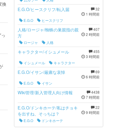
変換
E.G.O/ヒースクリフ/転入届
32
1 時間前
E.G.O
ヒースクリフ
人格/ロージャ/蜘蛛の巣親指の親
407
2 時間前
ずっ
方
ロージャ
人格
キャラクター/イシュメール
455
3 時間前
イシュメール
キャラクター
が
E.G.O/イサン/厳粛な哀悼
69
6 時間前
E.G.O
イサン
Wiki管理/新入管理人向け情報
4438
7 時間前
E.G.O/ドンキホーテ/私はチョキ
22
9 時間前
を出すね、そっちは？
E.G.O
ドンキホーテ