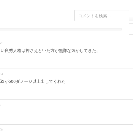
7f
しい良秀人格は押さえといた方が無難な気がしてきた。
。
64
S3が500ダメージ以上出してくれた
8
9b