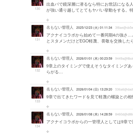
出血パで鏡深層に潜るなら特にお世話になる人
130
が強い通り越してとてもヤバい挙動をする。
名もない管理人
2025/12/23 (火) 01:11:34
3f8ae@cb5
アクナイコラボから始めて一番同期4の強さ…
131
とスタメンだけどEGO軽蔑、畏敬を交換した
名もない管理人
2026/01/01 (木) 00:23:59
9449a@8bc
9章上のタイミングで使えそうなタイミングあ
132
らがる…
名もない管理人
2026/01/04 (日) 13:29:20
536a6@dad
9章で出てきたワードを見て軽蔑の螺旋との相
133
名もない管理人
2026/01/08 (木) 14:28:59
8460d@d86
アクナイコラボからの一管理人としては9章で
134