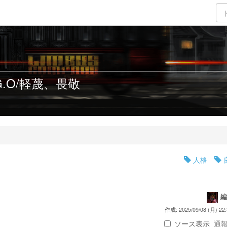
G.O/軽蔑、畏敬
人格
編
作成: 2025/09/08 (月) 22:
ソース表示
通報 