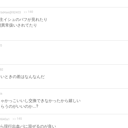
>> 140
bd4ae@92403
家主イシュのバフが見れたり
態異常扱いされてたり
95
92
ないときの差はなんなんだ
6a
ちゃかっこいいし交換できなかったから嬉しい
うのがいいのか...?
>> 145
@640a1
ら現行出血パに混ぜるのが良い