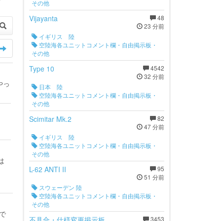
その他
Vijayanta
48
23 分前
イギリス 陸
空陸海各ユニットコメント欄・自由掲示板・
その他
Type 10
4542
32 分前
やっ
日本 陸
空陸海各ユニットコメント欄・自由掲示板・
その他
Scimitar Mk.2
82
47 分前
イギリス 陸
空陸海各ユニットコメント欄・自由掲示板・
その他
は
L-62 ANTI II
95
51 分前
スウェーデン 陸
空陸海各ユニットコメント欄・自由掲示板・
その他
で
不具合・仕様変更掲示板
3453