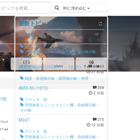
登録 / ログイン
トピックをWIKIWIKIに埋め込む
最新トピック
Yak-130
61
1 秒前
ソ連 空
空陸海各ユニットコメント欄・自由掲示板・
その他
173
10
views
雑談用掲示板(2026/1/1～12/31)
28663
コメント
フォロー
27 秒前
雑談・各国掲示板・質問掲示板・管理
AMX-30 (1972)
259
2 分前
の他
フランス 陸
空陸海各ユニットコメント欄・自由掲示板・
その他
M247
275
72bad
12 分前
17:44
アメリカ 陸
空陸海各ユニットコメント欄・自由掲示板・
...