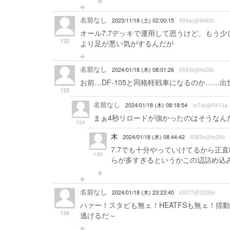
名前なし
2023/11/18 (土) 02:00:15
993ac@6483c
オール7.7デッキで運用して思うけど、もう少
132
より足が悪い気がするんだが
名前なし
2024/01/18 (木) 08:01:26
6583b@fe26b
お前…DF-105と同格軽戦車になるのか……
133
名前なし
2024/01/18 (木) 08:18:54
cc7ac@5413a
まぁ4秒リロードが強かったのはそうなんだ
134
木
2024/01/18 (木) 08:44:42
6583b@fe26b
7.7でも十分やっていけてるから正
135
らが多すぎるというかこの辺詰め込
名前なし
2024/01/18 (木) 23:23:40
c3077@2538e
ハァー！スタビも無ェ！HEATFSも無ェ！揺動
136
逃げるだ～