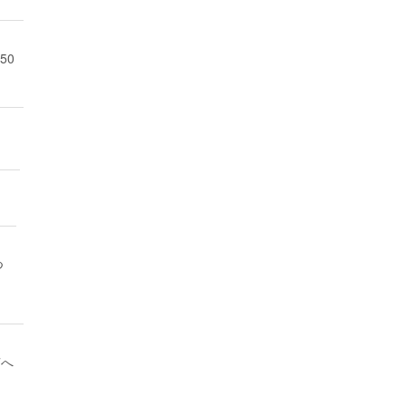
50
つ
7へ