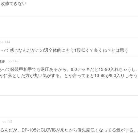
て改修できない
>> 144
か、って感じなんだがこの辺全体的にもう1段低くて良くね？とは思う
>> 145
修正
って軽装甲相手でも過圧あるから、8.0デッキだと13-90入れちゃうし
とかに落とした方が丸い気がする。とか言ってると13-90が8.0入りしそ
>> 147
んだが、DF-105とCLOVISが来たから優先度低くなってる気がする