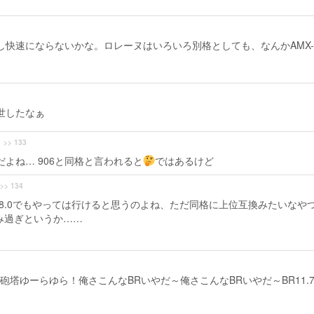
し快速にならないかな。ロレーヌはいろいろ別格としても、なんかAMX-
出世したなぁ
>> 133
よね… 906と同格と言われると
ではあるけど
>> 134
直8.0でもやっては行けると思うのよね、ただ同格に上位互換みたいなや
み過ぎというか……
砲塔ゆーらゆら！俺さこんなBRいやだ～俺さこんなBRいやだ～BR11.