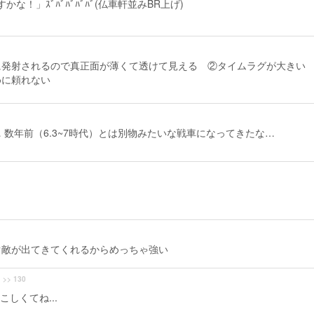
！」ｽﾞﾊﾞﾊﾞﾊﾞﾊﾞ(仏車軒並みBR上げ)
に発射されるので真正面が薄くて透けて見える ②タイムラグが大きい
めに頼れない
 数年前（6.3~7時代）とは別物みたいな戦車になってきたな…
ぐ敵が出てきてくれるからめっちゃ強い
>> 130
しくてね...