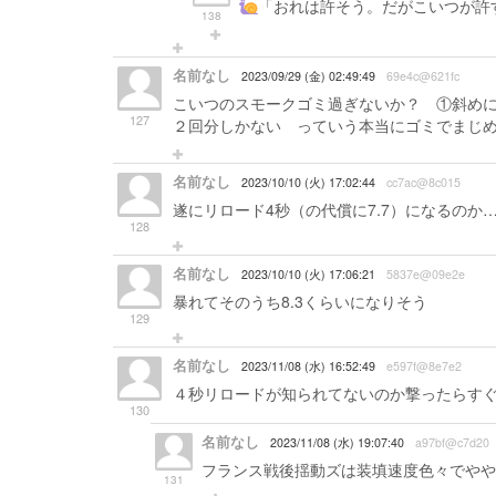
「おれは許そう。だがこいつが許すかな
138
名前なし
2023/09/29 (金) 02:49:49
69e4c@621fc
こいつのスモークゴミ過ぎないか？ ①斜め
127
２回分しかない っていう本当にゴミでまじ
名前なし
2023/10/10 (火) 17:02:44
cc7ac@8c015
遂にリロード4秒（の代償に7.7）になるのか…
128
名前なし
2023/10/10 (火) 17:06:21
5837e@09e2e
暴れてそのうち8.3くらいになりそう
129
名前なし
2023/11/08 (水) 16:52:49
e597f@8e7e2
４秒リロードが知られてないのか撃ったらす
130
名前なし
2023/11/08 (水) 19:07:40
a97bf@c7d20
フランス戦後揺動ズは装填速度色々でややこ
131