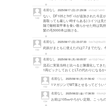
名前なし
2025/08/17 (日) 21:29:08
efc0a@7a849
ない。DF105とｸﾛｳﾞｨｽが追加された
149
面取っても厳しい時すらある)コイツは見
隔で敵軽装甲車を食い散らかせた時は気持
髪の毛5000本は抜ける。
名前なし
2025/08/17 (日) 23:37:33
0de7b@8ba55
此奴がまともに使えたのは7.7までだな。
150
名前なし
2025/08/18 (月) 00:05:57
ab1f2@74ba1
流石に実装当時と比べると陳腐化してきた
151
1両ピックしておくとLTの代わりになるか
名前なし
2025/08/18 (月) 01:56:42
178cd@
1マガジンでMT落とせるってどうい
152
名前なし
2025/08/22 (金) 17:38:50
f06d4@
お前は105㎜やろがい定期。こっちの
154