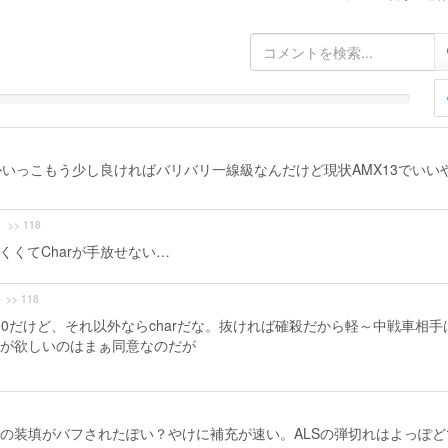
いっこもう少し良ければバリバリ一線級なんだけど現状AMX13でいい
>> 118
にくくてCharが手放せない…
>> 118
3-90だけど、それ以外ならcharだな。抜ければ確殺だから軽～中戦車相手
が欲しいのはまぁ同意なのだが
Sへの装填がバフされたぽい？やけに補充が速い。ALSの弾切れはよっぽど