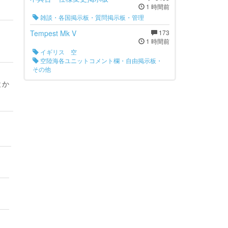
1 時間前
雑談・各国掲示板・質問掲示板・管理
Tempest Mk V
173
1 時間前
イギリス 空
空陸海各ユニットコメント欄・自由掲示板・
その他
とか