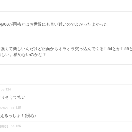
bj906が同格とはお世辞にも言い難いのでよかったよかった
くて楽しいんだけど正面からオラオラ突っ込んでくるT-54とかT-55
が欲しい。積めないのかな？
>> 124
なりそうで怖い
>> 125
ec829
らえるっしょ！(慢心)
>> 125
30633