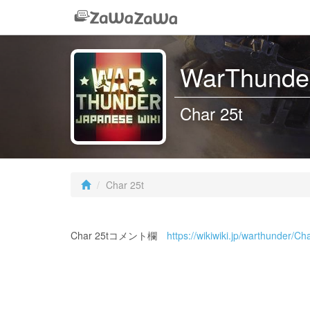
WarThunder
Char 25t
Char 25t
Char 25tコメント欄
https://wikiwiki.jp/warthunder/Ch