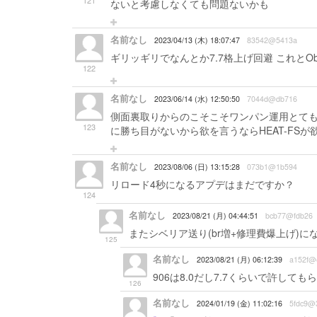
121
ないと考慮しなくても問題ないかも
名前なし
2023/04/13 (木) 18:07:47
83542@5413a
ギリッギリでなんとか7.7格上げ回避 これとO
122
名前なし
2023/06/14 (水) 12:50:50
7044d@db716
側面裏取りからのこそこそワンパン運用とても強
123
に勝ち目がないから欲を言うならHEAT-FS
名前なし
2023/08/06 (日) 13:15:28
073b1@1b594
リロード4秒になるアプデはまだですか？
124
名前なし
2023/08/21 (月) 04:44:51
bcb77@fdb26
またシベリア送り(br増+修理費爆上げ)に
125
名前なし
2023/08/21 (月) 06:12:39
a152f@
906は8.0だし7.7くらいで許しても
126
名前なし
2024/01/19 (金) 11:02:16
5fdc9@