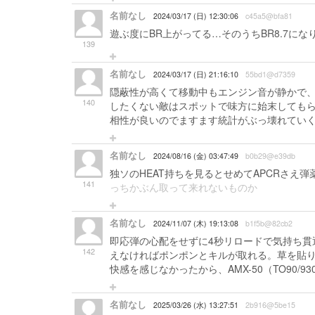
名前なし
2024/03/17 (日) 12:30:06
c45a5@bfa81
遊ぶ度にBR上がってる…そのうちBR8.7にな
139
名前なし
2024/03/17 (日) 21:16:10
55bd1@d7359
隠蔽性が高くて移動中もエンジン音が静かで
140
したくない敵はスポットで味方に始末してもら
相性が良いのでますます統計がぶっ壊れてい
名前なし
2024/08/16 (金) 03:47:49
b0b29@e39db
独ソのHEAT持ちを見るとせめてAPCRさえ
141
っちかぶん取って来れないものか
名前なし
2024/11/07 (木) 19:13:08
b1f5b@82cb2
即応弾の心配をせずに4秒リロードで気持ち貫
142
えなければポンポンとキルが取れる。草を貼
快感を感じなかったから、AMX-50（TO90/
名前なし
2025/03/26 (水) 13:27:51
2b916@5be15