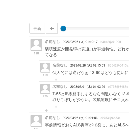
最新
名前なし
2023/02/28 (火) 01:19:17
b3b12@01909
装填速度か開発弾の貫通力か弾道特性、どれか
118
てなる
名前なし
2023/02/28 (火) 02:15:03
83542@5413a
個人的には逆だなぁ 13-90はどうも使い
119
名前なし
2023/03/01 (水) 01:03:59
c9753@6483c
T-55とIS系相手にするなら間違いなく1
120
取りこぼしが少ない。装填速度にテコ入れ
名前なし
2023/03/08 (水) 01:01:53
c9753@6483c
事前情報どおりALS弾庫が12発に、あとAL