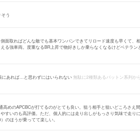
りそう
、側面取ればどんな敵でも基本ワンパンできてリロード速度も早くて、
える強車両。度重なるBR上昇で物好きしか乗らなくなるけどベテラン
く
弾薬にあれば…と思わずにはいられない
無駄に2種類あるパットン系列か
通高めのAPCBCが打てるのがとても良い。狙う相手と狙いどころさえ
りやすいのも高評価。ただ、個人的には走り出しがもっさり気味で走り
930）のほうが乗ってて楽しい。