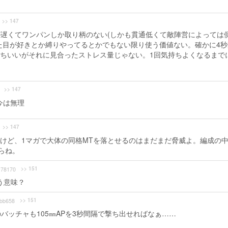
>> 147
今足が遅くてワンパンしか取り柄のない(しかも貫通低くて敵陣営によっては
た目が好きとか縛りやってるとかでもない限り使う価値ない。確かに4秒
ちいいがそれに見合ったストレス量じゃない。1回気持ちよくなるまで
>> 147
今は無理
>> 147
けど、1マガで大体の同格MTを落とせるのはまだまだ脅威よ。編成の
らね。
>> 151
78170
う意味？
>> 151
bb658
バッチャも105㎜APを3秒間隔で撃ち出せればなぁ……