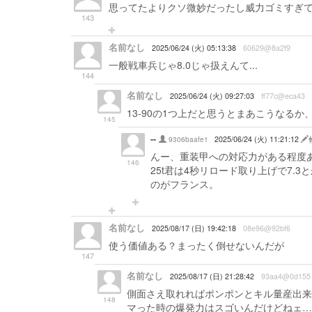
思ってたよりクソ微妙だったし威力ゴミすぎ
143
名前なし
2025/06/24 (火) 05:13:38
60629@8a2f9
一般戦車兵じゃ8.0じゃ扱えんて...
144
名前なし
2025/06/24 (火) 09:27:03
ff77c@eca43
13-90の1つ上だと思うとまあこうなる
145
--
9306baafe1
2025/06/24 (火) 11:21:12
んー、重装甲への対応力がある程度あ
146
25t君は4秒リロード取り上げで7.3
のがフランス。
名前なし
2025/08/17 (日) 19:42:18
08e96@92bf6
使う価値ある？まったく倒せないんだが
147
名前なし
2025/08/17 (日) 21:28:42
93aa4@0d155
側面さえ取れればポンポンとキル量産出来る
148
マった時の爆発力はスゴいんだけどねェ…